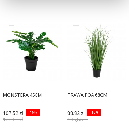
MONSTERA 45CM
TRAWA POA 68CM
107,52 zł
-16%
88,92 zł
-16%
128,00 zł
105,86 zł