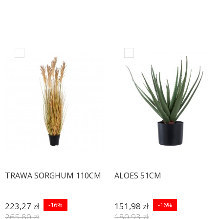
TRAWA SORGHUM 110CM
ALOES 51CM
223,27 zł
-16%
151,98 zł
-16%
265,80 zł
180,93 zł