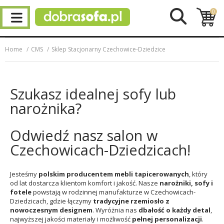
0
Home
CMS
Sklep Stacjonarny Czechowice-Dziedzice
Szukasz idealnej sofy lub
narożnika?
Odwiedź nasz salon w
Czechowicach-Dziedzicach!
Jesteśmy
polskim producentem mebli tapicerowanych
, który
od lat dostarcza klientom komfort i jakość. Nasze
narożniki, sofy i
fotele
powstają w rodzinnej manufakturze w Czechowicach-
Dziedzicach, gdzie łączymy
tradycyjne rzemiosło z
nowoczesnym designem
. Wyróżnia nas
dbałość o każdy detal
,
najwyższej jakości materiały i możliwość
pełnej personalizacji
.