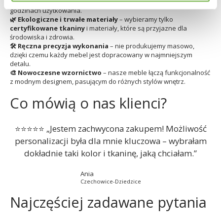
zaprojektowane tak, aby zapewniały wygodę nawet po wielu
godzinach użytkowania.
🌿 Ekologiczne i trwałe materiały
– wybieramy tylko
certyfikowane tkaniny
i materiały, które są przyjazne dla
środowiska i zdrowia.
🛠️ Ręczna precyzja wykonania
– nie produkujemy masowo,
dzięki czemu każdy mebel jest dopracowany w najmniejszym
detalu.
🎨 Nowoczesne wzornictwo
– nasze meble łączą funkcjonalność
z modnym designem, pasującym do różnych stylów wnętrz.
Co mówią o nas klienci?
⭐⭐⭐⭐⭐ „Jestem zachwycona zakupem! Możliwość
personalizacji była dla mnie kluczowa – wybrałam
dokładnie taki kolor i tkaninę, jaką chciałam.”
Ania
Czechowice-Dziedzice
Najczęściej zadawane pytania