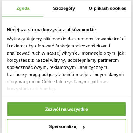
Zgoda
Szczegóły
O plikach cookies
Szeroki wybór sof i narożników – od kompaktowych modeli do
małych mieszkań po przestronne narożniki dla dużych rodzin.
Niniejsza strona korzysta z plików cookie
Wykorzystujemy pliki cookie do spersonalizowania treści
i reklam, aby oferować funkcje społecznościowe i
analizować ruch w naszej witrynie. Informacje o tym, jak
korzystasz z naszej witryny, udostępniamy partnerom
społecznościowym, reklamowym i analitycznym.
Partnerzy mogą połączyć te informacje z innymi danymi
otrzymanymi od Ciebie lub uzyskanymi podczas
korzystania z ich usług.
Zezwól na wszystkie
Co wyróżnia nasze meble?
Spersonalizuj
🛋️ Komfort i ergonomia
– każdy nasz narożnik i sofa są