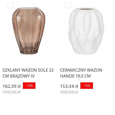
SZKLANY WAZON SOLE 22
CERAMICZNY WAZON
CM BRĄZOWY IV
HANDE 19,5 CM
JASNOBEŻOWY II
162,39 zł
-16%
153,34 zł
-16%
193,32 zł
182,55 zł