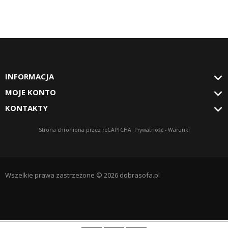
INFORMACJA
MOJE KONTO
KONTAKTY
Strona chroniona przez reCAPTCHA.
Prywatność
-
Warunki
Wszelkie prawa zastrzeżone © 2026 dobrasofa.pl