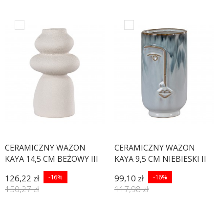
CERAMICZNY WAZON
CERAMICZNY WAZON
KAYA 14,5 CM BEŻOWY III
KAYA 9,5 CM NIEBIESKI II
126,22 zł
-16%
99,10 zł
-16%
150,27 zł
117,98 zł