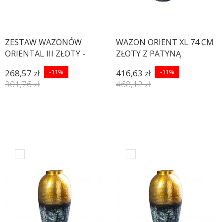
ZESTAW WAZONÓW
WAZON ORIENT XL 74 CM
ORIENTAL III ZŁOTY -
ZŁOTY Z PATYNĄ
2SZT.
268,57 zł
-11%
416,63 zł
-11%
301,76 zł
468,12 zł