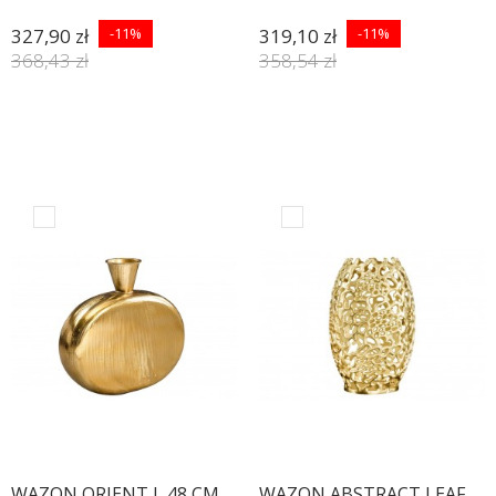
327,90 zł
-11%
319,10 zł
-11%
368,43 zł
358,54 zł
WAZON ORIENT L 48 CM
WAZON ABSTRACT LEAF