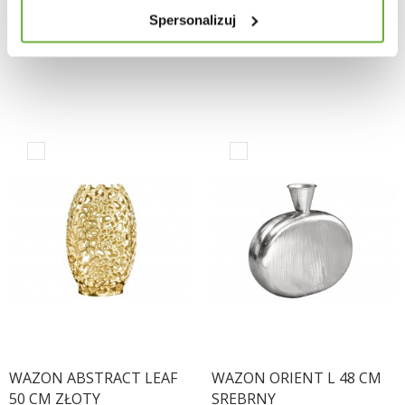
206,15 zł
-11%
221,98 zł
-11%
Spersonalizuj
231,63 zł
249,42 zł
WAZON ABSTRACT LEAF
WAZON ORIENT L 48 CM
50 CM ZŁOTY
SREBRNY