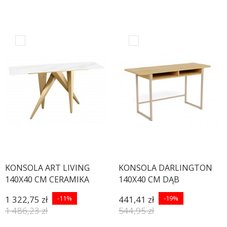
KONSOLA ART LIVING
KONSOLA DARLINGTON
140X40 CM CERAMIKA
140X40 CM DĄB
BIAŁA
1 322,75 zł
-11%
441,41 zł
-19%
1 486,23 zł
544,95 zł