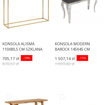
KONSOLA ALISMA
KONSOLA MODERN
110X80,5 CM SZKLANA
BAROCK 145X45 CM
BIAŁA
ANTRACYT
705,17 zł
-19%
1 507,14 zł
-11%
870,57 zł
1 693,42 zł