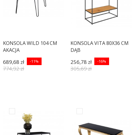
KONSOLA WILD 104 CM
KONSOLA VITA 80X36 CM
AKACJA
DĄB
689,68 zł
-11%
256,78 zł
-16%
774,92 zł
305,69 zł