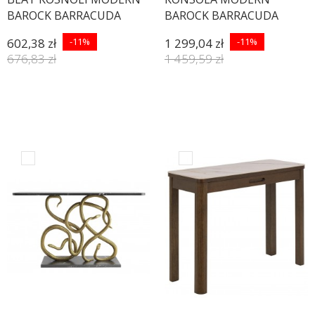
BAROCK BARRACUDA
BAROCK BARRACUDA
140X45 CM TEAK
145X50 CM
602,38 zł
-11%
1 299,04 zł
-11%
676,83 zł
1 459,59 zł