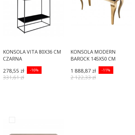
KONSOLA VITA 80X36 CM
KONSOLA MODERN
CZARNA
BAROCK 145X50 CM
ZŁOTA
278,55 zł
-16%
1 888,87 zł
-11%
331,61 zł
2 122,33 zł