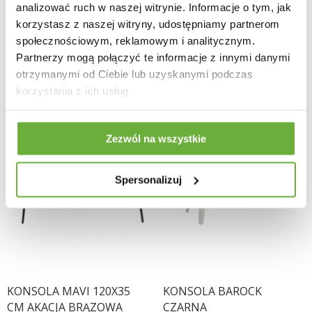
1 394,43 zł
-16%
937,59 zł
-16%
analizować ruch w naszej witrynie. Informacje o tym, jak
1 660,03 zł
1 116,18 zł
korzystasz z naszej witryny, udostępniamy partnerom
społecznościowym, reklamowym i analitycznym.
Partnerzy mogą połączyć te informacje z innymi danymi
otrzymanymi od Ciebie lub uzyskanymi podczas
korzystania z ich usług.
Zezwól na wszystkie
Spersonalizuj
KONSOLA MAVI 120X35
KONSOLA BAROCK
CM AKACJA BRĄZOWA
CZARNA