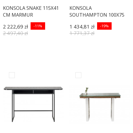
KONSOLA SNAKE 115X41
KONSOLA
CM MARMUR
SOUTHAMPTON 100X75
CM CERAMIKA KREMOWA
2 222,69 zł
-11%
1 434,81 zł
-19%
2 497,40 zł
1 771,37 zł