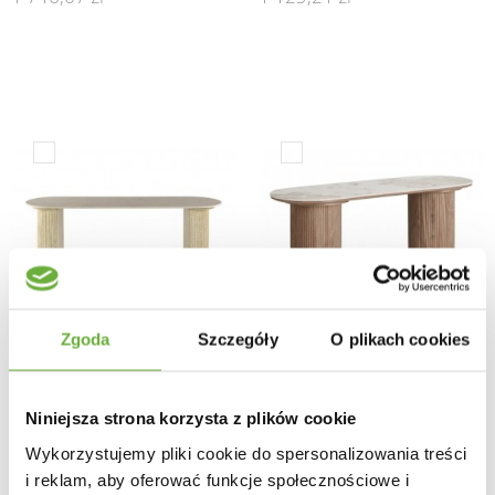
Zgoda
Szczegóły
O plikach cookies
Niniejsza strona korzysta z plików cookie
KONSOLA TIAGO 120X35
KONSOLA ATHENS 120X40
CM CERAMICZNA BEŻOWA
CM CERAMIKA
Wykorzystujemy pliki cookie do spersonalizowania treści
i reklam, aby oferować funkcje społecznościowe i