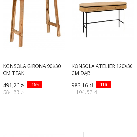
KONSOLA GIRONA 90X30
KONSOLA ATELIER 120X30
CM TEAK
CM DĄB
491,26 zł
-16%
983,16 zł
-11%
584,83 zł
1 104,67 zł