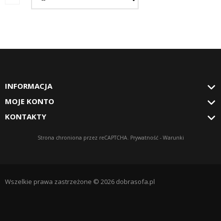
INFORMACJA
MOJE KONTO
KONTAKTY
Strona chroniona przez reCAPTCHA.
Prywatność
-
Warunki
Wszelkie prawa zastrzeżone © 2026 dobrasofa.pl