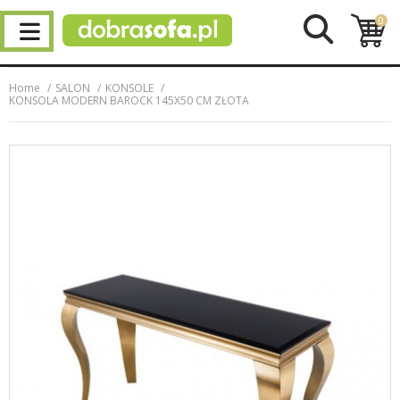
0
Home
SALON
KONSOLE
KONSOLA MODERN BAROCK 145X50 CM ZŁOTA