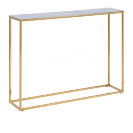
STOLIK KAWOWY
STOLIK KAWOWY
MODERN BAROCK
MODERN BAROCK I
1 174,09 zł
1 319,20 zł
1 267,59 zł
1 424,26 zł
-11%
-11%