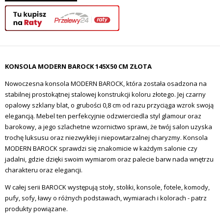
KONSOLA MODERN BAROCK 145X50 CM ZŁOTA
Nowoczesna konsola MODERN BAROCK, która została osadzona na
stabilnej prostokątnej stalowej konstrukcji koloru złotego. Jej czarny
opalowy szklany blat, o grubości 0,8 cm od razu przyciąga wzrok swoją
elegancją. Mebel ten perfekcyjnie odzwierciedla styl glamour oraz
barokowy, a jego szlachetne wzornictwo sprawi, że twój salon uzyska
trochę luksusu oraz
niezwykłej i niepowtarzalnej charyzmy
. Konsola
MODERN BAROCK sprawdzi się znakomicie w każdym salonie czy
jadalni, gdzie dzięki swoim wymiarom oraz palecie barw nada wnętrzu
charakteru oraz elegancji.
W całej serii BAROCK występują stoły, stoliki, konsole, fotele, komody,
pufy, sofy, ławy o różnych podstawach, wymiarach i kolorach - patrz
produkty powiązane.