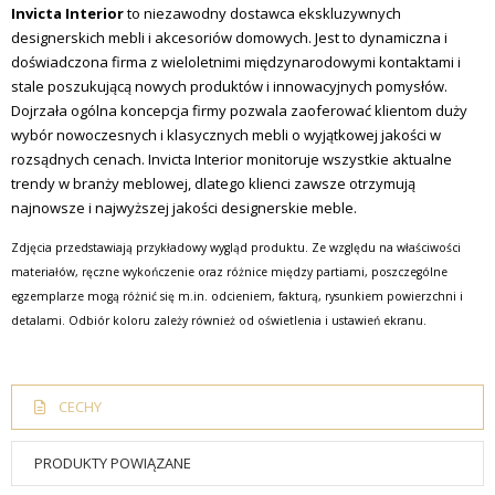
Invicta Interior
to niezawodny dostawca ekskluzywnych
designerskich mebli i akcesoriów domowych. Jest to dynamiczna i
doświadczona firma z wieloletnimi międzynarodowymi kontaktami i
stale poszukującą nowych produktów i innowacyjnych pomysłów.
Dojrzała ogólna koncepcja firmy pozwala zaoferować klientom duży
wybór nowoczesnych i klasycznych mebli o wyjątkowej jakości w
rozsądnych cenach. Invicta Interior monitoruje wszystkie aktualne
trendy w branży meblowej, dlatego klienci zawsze otrzymują
najnowsze i najwyższej jakości designerskie meble.
Zdjęcia przedstawiają przykładowy wygląd produktu. Ze względu na właściwości
materiałów, ręczne wykończenie oraz różnice między partiami, poszczególne
egzemplarze mogą różnić się m.in. odcieniem, fakturą, rysunkiem powierzchni i
detalami. Odbiór koloru zależy również od oświetlenia i ustawień ekranu.
CECHY
PRODUKTY POWIĄZANE