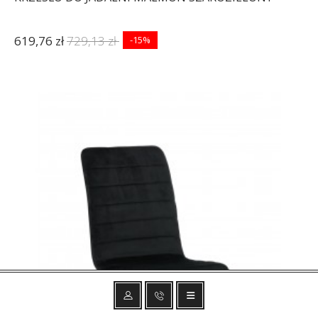
619,76 zł
729,13 zł
-15%