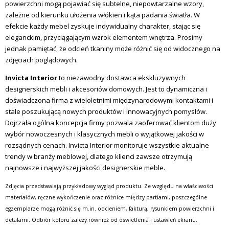
powierzchni mogą pojawiać się subtelne, niepowtarzalne wzory,
zależne od kierunku ułożenia włókien i kąta padania światła. W
efekcie każdy mebel zyskuje indywidualny charakter, stając się
eleganckim, przyciągającym wzrok elementem wnętrza. Prosimy
jednak pamiętać, że odcień tkaniny może różnić się od widocznego na
zdjęciach poglądowych.
Invicta Interior
to niezawodny dostawca ekskluzywnych
designerskich mebli i akcesoriów domowych.
Jest to dynamiczna i
doświadczona firma z wieloletnimi międzynarodowymi kontaktami i
stale poszukującą nowych produktów i innowacyjnych pomysłów.
Dojrzała ogólna koncepcja firmy pozwala zaoferować klientom duży
wybór nowoczesnych i klasycznych mebli o wyjątkowej jakości w
rozsądnych cenach.
Invicta Interior monitoruje wszystkie aktualne
trendy w branży meblowej, dlatego klienci zawsze otrzymują
najnowsze i najwyższej jakości designerskie meble.
Zdjęcia przedstawiają przykładowy wygląd produktu. Ze względu na właściwości
materiałów, ręczne wykończenie oraz różnice między partiami, poszczególne
egzemplarze mogą różnić się m.in. odcieniem, fakturą, rysunkiem powierzchni i
detalami. Odbiór koloru zależy również od oświetlenia i ustawień ekranu.