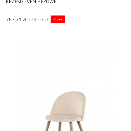
KRZESŁO VEN BEŻOWE
767,71 zł
903,19 zł
-15%