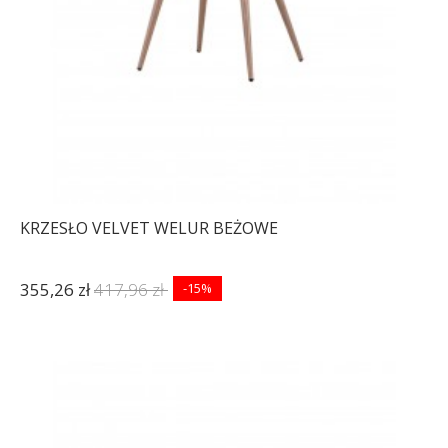
KRZESŁO VELVET WELUR BEŻOWE
355,26 zł
417,96 zł
-15%