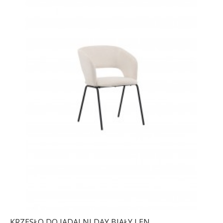
KRZESŁO DO JADALNI DAY BIAŁY LEN