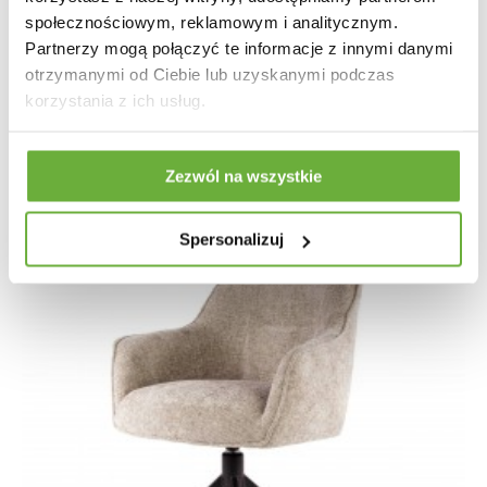
KRZESŁO OBROTOWE KARA SZARE
społecznościowym, reklamowym i analitycznym.
Partnerzy mogą połączyć te informacje z innymi danymi
1 004,83 zł
1 196,23 zł
-16%
otrzymanymi od Ciebie lub uzyskanymi podczas
korzystania z ich usług.
Zezwól na wszystkie
Spersonalizuj