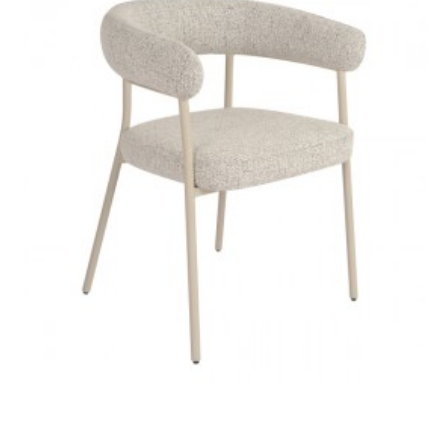
OTWIERANY PUF
KRZESŁO MODERN
MODERN BAROCK
BAROCK WELUR CZARNE
WELUR SZARY
407,64 zł
458,02 zł
714,67 zł
803,01 zł
-11%
-11%