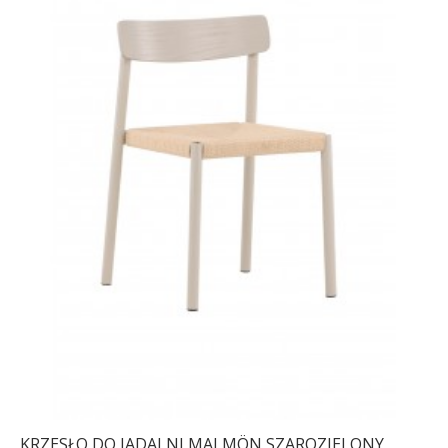
KRZESŁO DO JADALNI MALMÖN SZAROZIELONY