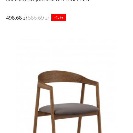
498,68 zł
586,69 zł
-15%