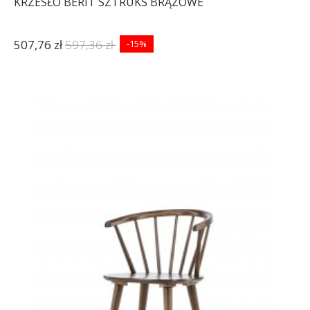
KRZESŁO BERIT SZTRUKS BRĄZOWE
507,76 zł
597,36 zł
-15%