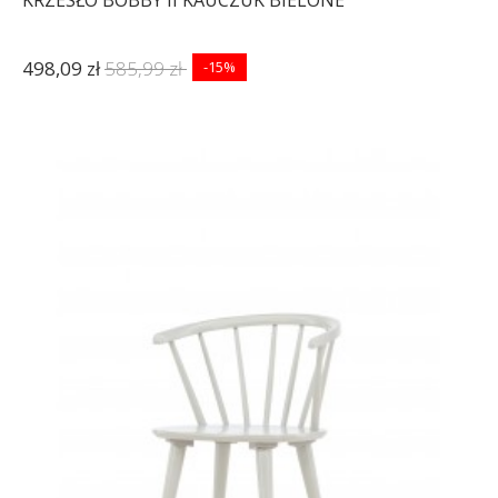
KRZESŁO BOBBY II KAUCZUK BIELONE
498,09 zł
585,99 zł
-15%