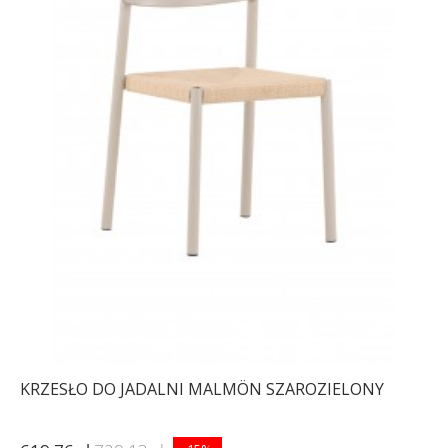
KRZESŁO DO JADALNI MALMÖN SZAROZIELONY