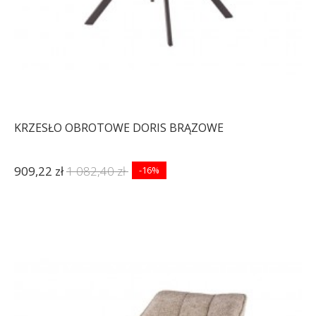
KRZESŁO OBROTOWE DORIS BRĄZOWE
909,22 zł
1 082,40 zł
-16%