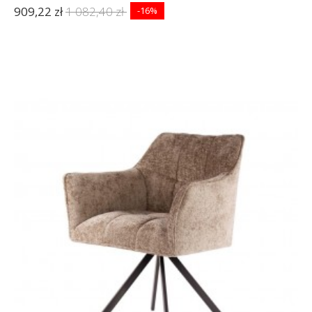
909,22 zł
1 082,40 zł
-16%