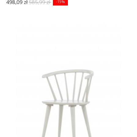
498,09 zł
585,99 zł
-15%