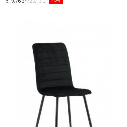
619,76 zł
729,13 zł
-15%