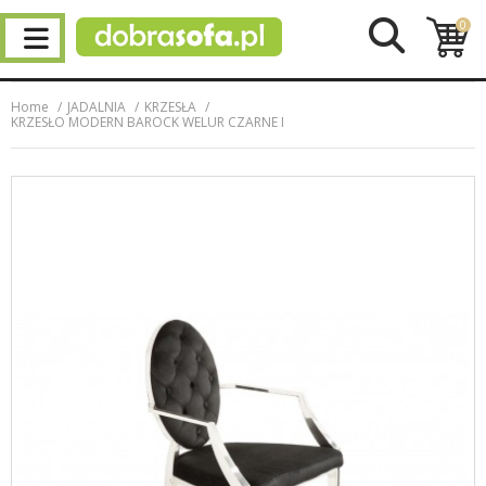
0
Home
JADALNIA
KRZESŁA
KRZESŁO MODERN BAROCK WELUR CZARNE I