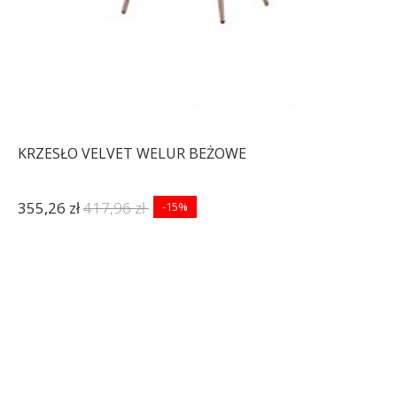
KRZESŁO VELVET WELUR BEŻOWE
355,26 zł
417,96 zł
-15%