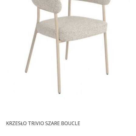
OTWIERANY PUF
KRZESŁO MODERN
MODERN BAROCK
BAROCK WELUR CZARNE
WELUR SZARY
407,64 zł
458,02 zł
714,67 zł
803,01 zł
-11%
-11%
KRZESŁO TRIVIO SZARE BOUCLE