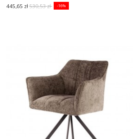
445,65 zł
530,53 zł
-16%