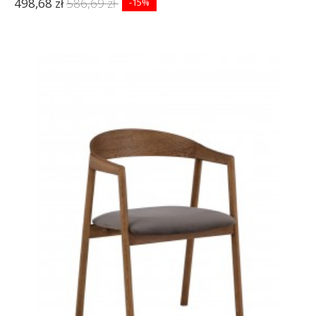
498,68 zł
586,69 zł
-15%