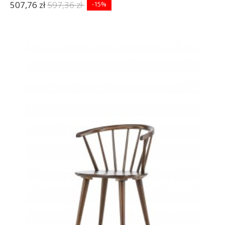
507,76 zł
597,36 zł
-15%