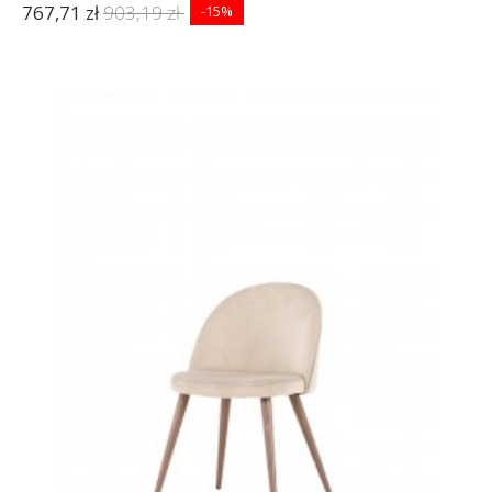
767,71 zł
903,19 zł
-15%