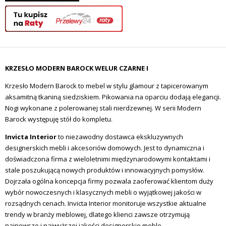
KRZESŁO MODERN BAROCK WELUR CZARNE I
Krzesło Modern Barock to mebel w stylu glamour z tapicerowanym
aksamitną tkaniną siedziskiem. Pikowania na oparciu dodają elegancji.
Nogi wykonane z polerowanej stali nierdzewnej. W serii Modern
Barock występuję stół do kompletu.
Invicta Interior
to niezawodny dostawca ekskluzywnych
designerskich mebli i akcesoriów domowych.
Jest to dynamiczna i
doświadczona firma z wieloletnimi międzynarodowymi kontaktami i
stale poszukującą nowych produktów i innowacyjnych pomysłów.
Dojrzała ogólna koncepcja firmy pozwala zaoferować klientom duży
wybór nowoczesnych i klasycznych mebli o wyjątkowej jakości w
rozsądnych cenach.
Invicta Interior monitoruje wszystkie aktualne
trendy w branży meblowej, dlatego klienci zawsze otrzymują
najnowsze i najwyższej jakości designerskie meble.