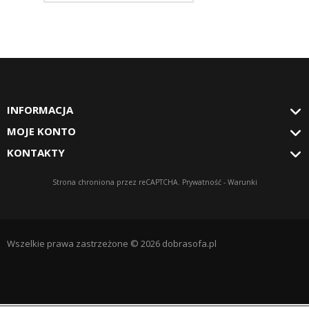
INFORMACJA
MOJE KONTO
KONTAKTY
Strona chroniona przez reCAPTCHA.
Prywatność
-
Warunki
Wszelkie prawa zastrzeżone © 2026 dobrasofa.pl