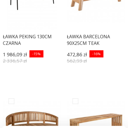
ŁAWKA PEKING 130CM
ŁAWKA BARCELONA
CZARNA
90X25CM TEAK
1 986,09 zł
-15%
472,86 zł
-16%
2 336,57 zł
562,93 zł