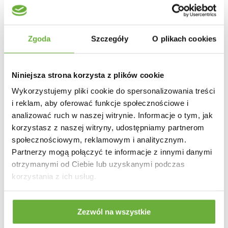
Zgoda
Szczegóły
O plikach cookies
Niniejsza strona korzysta z plików cookie
ŁAWKA BOCA BANAN
ŁAWKA BENIDORM
TEAK
140X35CM TEAK
Wykorzystujemy pliki cookie do spersonalizowania treści
i reklam, aby oferować funkcje społecznościowe i
1 213,19 zł
-16%
725,71 zł
-16%
analizować ruch w naszej witrynie. Informacje o tym, jak
1 444,27 zł
863,94 zł
korzystasz z naszej witryny, udostępniamy partnerom
społecznościowym, reklamowym i analitycznym.
Partnerzy mogą połączyć te informacje z innymi danymi
otrzymanymi od Ciebie lub uzyskanymi podczas
korzystania z ich usług.
Zezwól na wszystkie