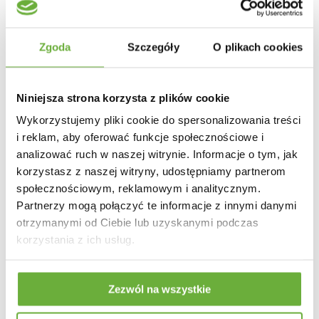
Zgoda
Szczegóły
O plikach cookies
Niniejsza strona korzysta z plików cookie
Wykorzystujemy pliki cookie do spersonalizowania treści
ZEGAR ŚCIENNY
ZEGAR ŚCIENNY RAVENNA
i reklam, aby oferować funkcje społecznościowe i
KENSINGTON 35 CM
40CM SZARY
analizować ruch w naszej witrynie. Informacje o tym, jak
CZARNY
korzystasz z naszej witryny, udostępniamy partnerom
97,19 zł
-16%
111,65 zł
-16%
społecznościowym, reklamowym i analitycznym.
115,70 zł
132,92 zł
Partnerzy mogą połączyć te informacje z innymi danymi
otrzymanymi od Ciebie lub uzyskanymi podczas
korzystania z ich usług.
Zezwól na wszystkie