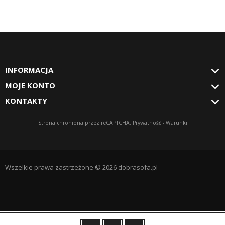
INFORMACJA
MOJE KONTO
KONTAKTY
Strona chroniona przez reCAPTCHA.
Prywatność
-
Warunki
Wszelkie prawa zastrzeżone © 2026 dobrasofa.pl