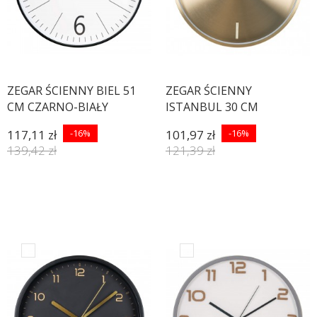
ZEGAR ŚCIENNY BIEL 51
ZEGAR ŚCIENNY
CM CZARNO-BIAŁY
ISTANBUL 30 CM
METALOWY ZŁOTY
117,11 zł
-16%
101,97 zł
-16%
139,42 zł
121,39 zł