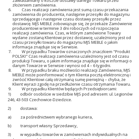
zawiadamiany o koszcie dostawy danego Towaru przed
złożeniem zamówienia.
Czas realizacji zamówienia jest sumą czasu przekazania
zamówienia do producenta, następnie przesyłki do magazynu
sprzedającego i następnie czasu dostawy przesyłki przez
dostawcę. MJS MEBLE zobowiązuje się, że przekaże Zamówienie
producentowi w terminie 3 dni roboczych od rozpoczęcia
realizacji zamówienia. Czas, w którym zamówione Towary
wydane zostaną Klientowi przez dostawcę, uzależniony jest od
czasu przesyłki towaru do magazynu MJS MEBLE o jakim
informacja znajduje się w Serwisie.
W przypadku Towarów oznaczonych znaczkiem "Produkt
POLSKI" Czas realizacji zamówienia uzależniony jest od czasu
produkcji Towaru, o jakim informacja znajduje się w informacji o
danym Towarze w Serwisie i wynosi od 4 – 6 tygodni.
W przypadku braku możliwości realizacji Zamówienia, MJS
MEBLE może poinformować o tym Klienta pocztą elektroniczną i
zwrócić Klientowi całą otrzymaną sumę pieniężną – chyba, że
Klient wyrazi zgodę na przedłużenie czasu otrzymania Towaru.
W przypadku Klientów będących Przedsiębiorcami:
1)
odbiór osobiście w siedzibie MJS pod adresem: ul. Legionów
246, 43-503 Czechowice-Dziedzice.
2)
dostawa:
a)
za pośrednictwem wybranego kuriera,
b)
transport własny Sprzedawcy,
3)
w wypadku towarów w zamówieniach indywidualnych na