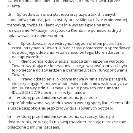
14 dni od dnia odstąpienia od umowy sprzedaży Towaru przez
Klienta.
d) Sprzedawca zwróci płatności przy użyciu takich samych
sposobów płatności, jakie zostały przez Klienta użyte w pierwotnej
transakcji, chyba że Klient wyraźnie wyrazi zgodę na inne
rozwiązanie. W każdym przypadku Klienta nie poniesie żadnych
opłat w związku z tym zwrotem.
Sprzedawca może wstrzymać się ze zwrotem płatności do
czasu otrzymania Towaru lub do czasu dostarczenia Sprzedawcy
dowodu jego odesłania, w zależności od tego, które zdarzenie
nastąpi wcześniej.
Klient ponosi odpowiedzialność za zmniejszenie wartości
Towaru wynikające z korzystania z niego w sposób inny niż było
to konieczne do stwierdzenia charakteru, cech i funkcjonowania
Towaru.
Prawo odstąpienia, o którym mowa w niniejszym paragrafie,
nie przysługuje Klientowi w odniesieniu do umów wskazanych w
art. 38 ustawy z dnia 30 maja 2014 r. o prawach konsumenta
(Dz.U.2023.2759 z późn. zm.), w tym umów:
a) w której przedmiotem świadczenia jest rzecz
nieprefabrykowana, wyprodukowana według specyfikacji Klienta lub
służąca zaspokojeniu jego zindywidualizowanych potrzeb;
b) w której przedmiotem świadczenia są rzeczy, które po
dostarczeniu, ze względu na swój charakter, zostają nierozłącznie
połączone z innymi rzeczami.