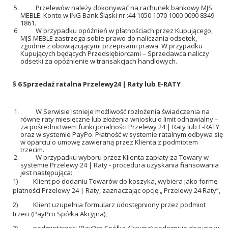
Przelewów należy dokonywać na rachunek bankowy MJS
MEBLE: Konto w ING Bank Śląski nr.:44 1050 1070 1000 0090 8349
1861.
W przypadku opóźnień w płatnościach przez Kupującego,
MJS MEBLE zastrzega sobie prawo do naliczania odsetek,
zgodnie z obowiązującymi przepisami prawa. W przypadku
Kupujących będących Przedsiębiorcami – Sprzedawca naliczy
odsetki za opóźnienie w transakcjach handlowych.
§ 6
Sprzedaż ratalna Przelewy24 | Raty lub E-RATY
W Serwisie istnieje możliwość rozłożenia świadczenia na
równe raty miesięczne lub złożenia wniosku o limit odnawialny –
za pośrednictwem funkcjonalności Przelewy 24 | Raty lub E-RATY
oraz w systemie PayPo. Płatność w systemie ratalnym odbywa się
w oparciu o umowę zawieraną przez Klienta z podmiotem
trzecim.
W przypadku wyboru przez Klienta zapłaty za Towary w
systemie Przelewy 24 | Raty - procedura uzyskania finansowania
jest następująca:
1)
Klient po dodaniu Towarów do koszyka, wybiera jako formę
płatności Przelewy 24 | Raty, zaznaczając opcję „ Przelewy 24 Raty”,
2)
Klient uzupełnia formularz udostępniony przez podmiot
trzeci (PayPro Spółka Akcyjna),