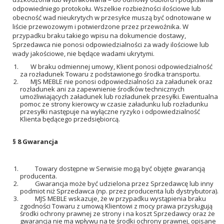
odpowiedniego protokołu. Wszelkie rozbieżności ilościowe lub
obecność wad nieukrytych w przesyłce muszą być odnotowane w
liście przewozowym i potwierdzone przez przewoźnika. W
przypadku braku takiego wpisu na dokumencie dostawy,
Sprzedawca nie ponosi odpowiedzialności za wady ilościowe lub
wady jakościowe, nie będące wadami ukrytymi.
W braku odmiennej umowy, Klient ponosi odpowiedzialność
za rozładunek Towaru z podstawionego środka transportu.
MJS MEBLE nie ponosi odpowiedzialności za załadunek oraz
rozładunek ani za zapewnienie środków technicznych
umożliwiających załadunek lub rozładunek przesyłki. Ewentualna
pomoc ze strony kierowcy w czasie załadunku lub rozładunku
przesyłki następuje na wyłączne ryzyko i odpowiedzialność
Klienta będącego przedsiębiorcą.
§ 8
Gwarancja
Towary dostępne w Serwisie mogą być objęte gwarancją
producenta.
Gwarancja może być udzielona przez Sprzedawcę lub inny
podmiot niż Sprzedawca (np. przez producenta lub dystrybutora).
MJS MEBLE wskazuje, że w przypadku wystąpienia braku
zgodności Towaru z umową Klientowi z mocy prawa przysługują
środki ochrony prawnej ze strony i na koszt Sprzedawcy oraz że
gwarancja nie ma wpływu na te środki ochrony prawnej, opisane