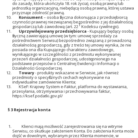
do zasady, która ukończyła 18. rok życia), osobą prawną lub
jednostką organizacyjną, niebędącą osobą prawną, której ustawa
przyznaje zdolność prawną.
Konsument
– osoba fizyczna dokonująca z przedsiębiorcą
czynności prawnej niezwiązanej bezpośrednio z jej działalnością
1
gospodarczą lub zawodową (art. 22
Kodeksu cywilnego).
Uprzywilejowany
przedsiębiorca
- Kupujący będący osobą
fizyczną zawierającą umowę (w tym: umowę sprzedaży za
pośrednictwem Serwisu) bezpośrednio związaną z prowadzoną
działalnością gospodarczą, gdy z treści tej umowy wynika, że nie
posiada ona dla Kupującego charakteru zawodowego,
wynikającego w szczególności z przedmiotu wykonywanej
przezeń działalności gospodarczej, udostępnionego na
podstawie przepisów o Centralnej Ewidencji i Informacji o
Działalności Gospodarczej.
Towary
- produkty wskazane w Serwisie, jak również
przedmioty o specyficznych cechach wykonywane na
indywidualne zamówienie Klienta;
KSeF: Krajowy System e-Faktur, platforma do wystawiania,
przesyłania, otrzymywania i przechowywania faktur,
https://ksef.podatki.gov.pl/
§ 3
Rejestracja konta
Klienci mają możliwość zarejestrowania się na witrynie
Serwisu, co skutkuje założeniem Konta. Do założenia Konta może
dojść w dowolnym, wybranym przez Klienta momencie, w