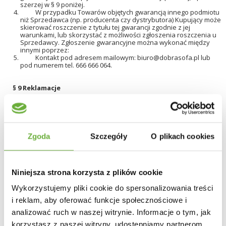
szerzej w § 9 poniżej.
W przypadku Towarów objętych gwarancją innego podmiotu
niż Sprzedawca (np. producenta czy dystrybutora) Kupujący może
skierować roszczenie z tytułu tej gwarancji zgodnie z jej
warunkami, lub skorzystać z możliwości zgłoszenia roszczenia u
Sprzedawcy. Zgłoszenie gwarancyjne można wykonać między
innymi poprzez:
Kontakt pod adresem mailowym:
biuro@dobrasofa.pl
lub
pod numerem tel. 666 666 064.
§ 9
Reklamacje
MJS meble wyłącza odpowiedzialność z tytułu rękojmi w
stosunku do Klientów będących osobami prawnymi oraz osobami
fizycznymi prowadzącymi działalność gospodarczą zawierających
Zgoda
Szczegóły
O plikach cookies
umowę bezpośrednio związaną z prowadzoną działalnością
gospodarczą, posiadającą dla nich zawodowy charakter, w tym z
wyjątkiem Uprzywilejowanych przedsiębiorców oraz
Konsumentów.
Reklamacje można składać między innymi za pośrednictwem
Niniejsza strona korzysta z plików cookie
poczty elektronicznej na adres mailowy:
biuro@dobrasofa.pl
lub
w formie pisemnej na adres: ul. Legionów 246, 43-502
Wykorzystujemy pliki cookie do spersonalizowania treści
Czechowice-Dziedzice.
W treści zgłoszenia reklamacyjnego Klient powinien podać:
i reklam, aby oferować funkcje społecznościowe i
a) dane kontaktowe Klienta i osoby zgłaszającej reklamację,
analizować ruch w naszej witrynie. Informacje o tym, jak
b) nr dokumentu fiskalnego (faktury lub paragonu) wystawionego
korzystasz z naszej witryny, udostępniamy partnerom