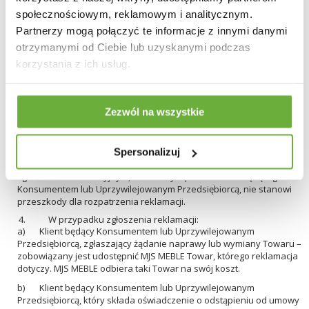
w odniesieniu do towaru, którego dotyczy reklamacja,
społecznościowym, reklamowym i analitycznym.
c) opis wady lub niezgodności Towaru z umową, w tym zwłaszcza:
Partnerzy mogą połączyć te informacje z innymi danymi
na czym wada/niezgodność polega, kiedy się ujawniła,
otrzymanymi od Ciebie lub uzyskanymi podczas
d) dokumentację fotograficzną, w tym zdjęcie etykiety
korzystania z ich usług.
reklamowanego Towaru,
e) czego Klient żąda w związku ze złożeniem reklamacji (np.
naprawa lub wymiana Towaru, obniżenie ceny, odstąpienie od
Zezwól na wszystkie
umowy),
f) podstawę roszczeń Klienta (np. niezgodność Towaru z umową,
gwarancja),
Spersonalizuj
- przy czym brak któregokolwiek z powyższych elementów w
zgłoszeniu reklamacyjnym, dokonanym przez Klienta będącego
Konsumentem lub Uprzywilejowanym Przedsiębiorcą, nie stanowi
przeszkody dla rozpatrzenia reklamacji.
W przypadku zgłoszenia reklamacji:
a) Klient będący Konsumentem lub Uprzywilejowanym
Przedsiębiorcą, zgłaszający żądanie naprawy lub wymiany Towaru –
zobowiązany jest udostępnić MJS MEBLE Towar, którego reklamacja
dotyczy. MJS MEBLE odbiera taki Towar na swój koszt.
b) Klient będący Konsumentem lub Uprzywilejowanym
Przedsiębiorcą, który składa oświadczenie o odstąpieniu od umowy