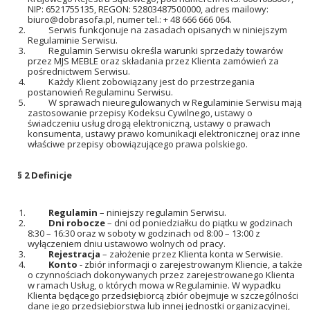
NIP: 6521755135, REGON: 52803487500000, adres mailowy:
biuro@dobrasofa.pl
, numer tel.: + 48 666 666 064.
Serwis funkcjonuje na zasadach opisanych w niniejszym
Regulaminie Serwisu.
Regulamin Serwisu określa warunki sprzedaży towarów
przez MJS MEBLE oraz składania przez Klienta zamówień za
pośrednictwem Serwisu.
Każdy Klient zobowiązany jest do przestrzegania
postanowień Regulaminu Serwisu.
W sprawach nieuregulowanych w Regulaminie Serwisu mają
zastosowanie przepisy Kodeksu Cywilnego, ustawy o
świadczeniu usług drogą elektroniczną, ustawy o prawach
konsumenta, ustawy prawo komunikacji elektronicznej oraz inne
właściwe przepisy obowiązującego prawa polskiego.
§ 2 Definicje
Regulamin
– niniejszy regulamin Serwisu.
Dni
robocze
– dni od poniedziałku do piątku w godzinach
8:30 – 16:30 oraz w soboty w godzinach od 8:00 – 13:00 z
wyłączeniem dniu ustawowo wolnych od pracy.
Rejestracja
– założenie przez Klienta konta w Serwisie.
Konto
- zbiór informacji o zarejestrowanym Kliencie, a także
o czynnościach dokonywanych przez zarejestrowanego Klienta
w ramach Usług, o których mowa w Regulaminie. W wypadku
Klienta będącego przedsiębiorcą zbiór obejmuje w szczególności
dane jego przedsiębiorstwa lub innej jednostki organizacyjnej,