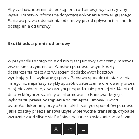
Aby zachować termin do odstąpienia od umowy, wystarczy, aby
wysłali Państwo informację dotyczącą wykonania przysługującego
Państwu prawa odstąpienia od umowy przed upływem terminu do
odstąpienia od umowy.
Skutki odstąpienia od umowy
W przypadku odstąpienia od niniejszej umowy zwracamy Państwu
wszystkie otrzymane od Państwa płatności, w tym koszty
dostarczenia rzeczy (z wyjątkiem dodatkowych kosztów
wynikających z wybranego przez Państwa sposobu dostarczenia
innego niż najtańszy zwykły sposób dostarczenia oferowany przez
nas), niezwłocznie, a w każdym przypadku nie później niż 14 dni od
dnia, w którym zostaliśmy poinformowani o Państwa decyzji o
wykonaniu prawa odstąpienia od niniejszej umowy. Zwrotu
płatności dokonamy przy użyciu takich samych sposobów płatności,
jakie zostały przez Państwa użyte w pierwotnej transakcji, chyba że
wyraźnie zgodziliście się Państwo na inne rozwiązanie; w każdym
przypadku nie poniosą Państwo żadnych opłat w związku z tym
zwrotem.