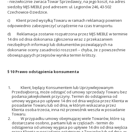
- niezwłocznie zwraca Towar Sprzedawcy, na jego koszt, na adres
siedziby MJS MEBLE pod adresem: ul. Legionów 246, 43-502
Czechowice-Dziedzice.
c) Klient przed wysyłką Towaru w ramach reklamacji powinien
odpowiednio zabezpieczyć urządzenie na czas transportu.
d) Reklamacja zostanie rozpatrzona przez MJS MEBLE w terminie
14 dni od dnia dokonania zgłoszenia wraz z przekazaniem
niezbędnych informacji lub dokumentów pozwalających na
dokonanie oceny zasadności roszczeń – chyba, że z powszechnie
obowiązujących przepisów wynika termin krótszy.
§ 10
Prawo odstąpienia konsumenta
Klient, będący Konsumentem lub Uprzywilejowanym
Przedsiębiorcą, może odstąpić od umowy sprzedaży Towaru bez
podania jakiejkolwiek przyczyny. Termin do odstąpienia od
umowy wygasa po upływie 14 dni od dnia wejścia przez Klienta w
posiadanie Towaru lub od dnia, w którym wskazana przez
Klienta osoba trzecia, inna niż przewoźnik weszła w posiadanie
Towaru.
W przypadku umowy obejmującej wiele Towarów, które są
dostarczane osobno, partiami lub w częściach - termin do
odstąpienia od umowy wygasa po upływie 14 dni od dnia wejścia
przez Klienta w posiadanie ostatniego z Towarów lub od dnia, w