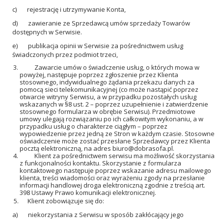
c) rejestrację i utrzymywanie Konta,
d) zawieranie ze Sprzedawcą umów sprzedaży Towarów
dostępnych w Serwisie.
e) publikacja opinii w Serwisie za pośrednictwem usług
świadczonych przez podmiot trzeci,
Zawarcie umów o świadczenie usług, o których mowa w
powyżej, następuje poprzez zgłoszenie przez Klienta
stosownego, indywidualnego żądania przekazu danych za
pomocą sieci telekomunikacyjnej (co może nastąpić poprzez
otwarcie witryny Serwisu, a w przypadku pozostałych usług
wskazanych w §8 ust. 2 – poprzez uzupełnienie i zatwierdzenie
stosownego formularza w obrębie Serwisu). Przedmiotowe
umowy ulegają rozwiązaniu po ich całkowitym wykonaniu, a w
przypadku usług o charakterze ciągłym – poprzez
wypowiedzenie przez jedną ze Stron w każdym czasie. Stosowne
oświadczenie może zostać przesłane Sprzedawcy przez Klienta
pocztą elektroniczną, na adres
biuro@dobrasofa.pl
.
Klient za pośrednictwem serwisu ma możliwość skorzystania
z funkcjonalności kontaktu. Skorzystanie z formularza
kontaktowego następuje poprzez wskazanie adresu mailowego
klienta, treści wiadomości oraz wyrażeniu zgody na przesłanie
informacji handlowej droga elektroniczną zgodnie z treścią art.
398 Ustawy Prawo komunikacji elektronicznej.
5. Klient zobowiązuje się do:
a) niekorzystania z Serwisu w sposób zakłócający jego