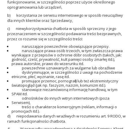
funkcjonowanie, w szczególności poprzez użycie określonego
oprogramowania lub urządzeń,
b) korzystania ze serwisu internetowego w sposób nieuciążliwy
dla innych klientów oraz Sprzedawcy,
c) niewykorzystywania chatbota w sposób sprzeczny z jego
przeznaczeniem w szczególności podawania treści bezprawnych,
przez co rozumie się w szczególności treści:
naruszające powszechnie obowiązujące przepisy.
naruszające prawa osób trzecich, w tym zwłaszcza prawa
wynikające z przepisów o ochronie dóbr osobistych (takich, jak:
godność, cześć, prywatność, kult pamięci osoby zmarłej itd.),
prawa autorskie, prawo do wizerunku itd.
powszechnie uznawanych za wulgarne lub obraźliwe
dyskryminujące, w szczególności z uwagi na pochodzenie
etniczne, płeć, wyznanie, rasę itd.
promujące przemoc, pornografię lub też ekstremistyczny
światopogląd (jak np. faszyzm, nazizm, komunizm itd.).
stanowiące niezamówioną informację handlową, w tym
SPAM itd.
odnośników do innych witryn internetowych (poza
Serwisem),
treści o charakterze komercyjnym (reklam, informacji o
promocjach itd.).
d) niepodawania danych wrażliwych w rozumieniu art. 9 RODO, w
ramach funkcjonalności chatbota.
W przypadku niezadowolenia z działalności Serwisu, Klient