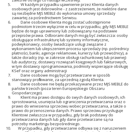
zależnie od tego co nastąpi wcześniej).
W każdym przypadku ujawnienie przez Klienta danych
osobowych jest dobrowolne - z zastrzeżeniem, że niektóre dane
są niezbędne MJS MEBLE do wykonania umowy sprzedaży
zawartej za pośrednictwem Serwisu.
Dane osobowe Klienta mogą zostać udostępnione
podmiotom trzecim wyłącznie w celu w przypadku, gdy MJS MEBLE
będzie do tego uprawniony lub zobowiązany na podstawie
przepisów prawa. Odbiorami danych mogą być zwłaszcza: osoby
obsługujące infrastrukturę lub systemy informatyczne,
podwykonawcy, osoby świadczące usługi związane z
wykonaniem lub ulepszeniem procesu sprzedaży (np. pośrednicy
płatności, banki, agencje reklamowe, kurierzy lub przewoźnicy), a
także doradcy (np. w zakresie obsługi rachunkowej lub prawnej)
lub audytorzy, dostawcy rozwiązań księgowych lub fakturowych,
w tym dostawcy oprogramowania, podmioty wspierające obsługę
KSeF oraz organy administracji
Dane osobowe mogą być przetwarzane w sposób
stanowiący profilowanie, za uprzednią zgodą Klienta.
Dane osobowe nie będą przekazywane przez MJS MEBLE do
państw trzecich (poza teren Europejskiego Obszaru
Gospodarczego).
Klient ma prawo dostępu do swych danych osobowych, ich
sprostowania, usunięcia lub ograniczenia przetwarzania oraz o
prawo do wniesienia sprzeciwu wobec przetwarzania, a także o
prawo do przenoszenia danych. Prawo sprzeciwu przysługuje
Klientowi zwłaszcza w przypadku, gdy brak podstawy do
przetwarzania danych lub gdy dane przetwarzane są na
potrzeby marketingu bezpośredniego.
W przypadku, gdy przetwarzanie odbywa się z naruszeniem