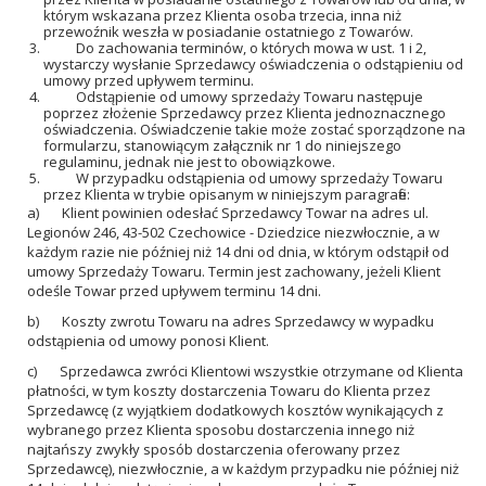
którym wskazana przez Klienta osoba trzecia, inna niż
przewoźnik weszła w posiadanie ostatniego z Towarów.
Do zachowania terminów, o których mowa w ust. 1 i 2,
wystarczy wysłanie Sprzedawcy oświadczenia o odstąpieniu od
umowy przed upływem terminu.
Odstąpienie od umowy sprzedaży Towaru następuje
poprzez złożenie Sprzedawcy przez Klienta jednoznacznego
oświadczenia. Oświadczenie takie może zostać sporządzone na
formularzu, stanowiącym załącznik nr 1 do niniejszego
regulaminu, jednak nie jest to obowiązkowe.
W przypadku odstąpienia od umowy sprzedaży Towaru
przez Klienta w trybie opisanym w niniejszym paragrafie:
a) Klient powinien odesłać Sprzedawcy Towar na adres ul.
Legionów 246, 43-502 Czechowice - Dziedzice niezwłocznie, a w
każdym razie nie później niż 14 dni od dnia, w którym odstąpił od
umowy Sprzedaży Towaru. Termin jest zachowany, jeżeli Klient
odeśle Towar przed upływem terminu 14 dni.
b) Koszty zwrotu Towaru na adres Sprzedawcy w wypadku
odstąpienia od umowy ponosi Klient.
c) Sprzedawca zwróci Klientowi wszystkie otrzymane od Klienta
płatności, w tym koszty dostarczenia Towaru do Klienta przez
Sprzedawcę (z wyjątkiem dodatkowych kosztów wynikających z
wybranego przez Klienta sposobu dostarczenia innego niż
najtańszy zwykły sposób dostarczenia oferowany przez
Sprzedawcę), niezwłocznie, a w każdym przypadku nie później niż