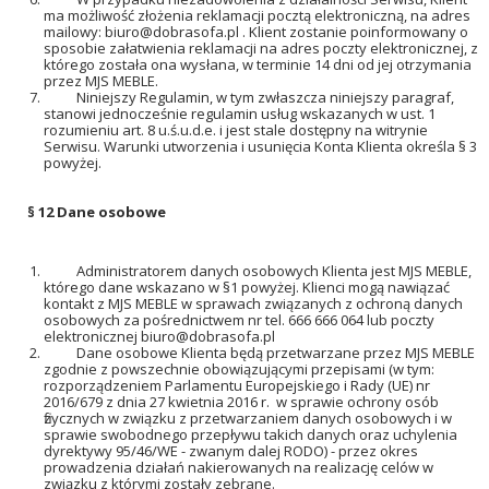
ma możliwość złożenia reklamacji pocztą elektroniczną, na adres
mailowy:
biuro@dobrasofa.pl
. Klient zostanie poinformowany o
sposobie załatwienia reklamacji na adres poczty elektronicznej, z
którego została ona wysłana, w terminie 14 dni od jej otrzymania
przez MJS MEBLE.
Niniejszy Regulamin, w tym zwłaszcza niniejszy paragraf,
stanowi jednocześnie regulamin usług wskazanych w ust. 1
rozumieniu art. 8 u.ś.u.d.e. i jest stale dostępny na witrynie
Serwisu. Warunki utworzenia i usunięcia Konta Klienta określa § 3
powyżej.
§ 12
Dane osobowe
Administratorem danych osobowych Klienta jest MJS MEBLE,
którego dane wskazano w §1 powyżej. Klienci mogą nawiązać
kontakt z MJS MEBLE w sprawach związanych z ochroną danych
osobowych za pośrednictwem nr tel. 666 666 064 lub poczty
elektronicznej
biuro@dobrasofa.pl
Dane osobowe Klienta będą przetwarzane przez MJS MEBLE
zgodnie z powszechnie obowiązującymi przepisami (w tym:
rozporządzeniem Parlamentu Europejskiego i Rady (UE) nr
2016/679 z dnia 27 kwietnia 2016 r. w sprawie ochrony osób
fizycznych w związku z przetwarzaniem danych osobowych i w
sprawie swobodnego przepływu takich danych oraz uchylenia
dyrektywy 95/46/WE - zwanym dalej RODO) - przez okres
prowadzenia działań nakierowanych na realizację celów w
związku z którymi zostały zebrane.