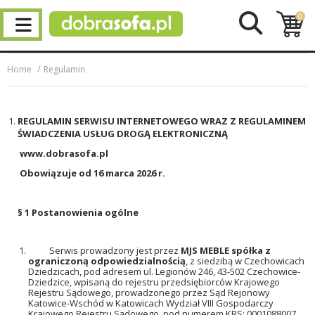
0
Home
Regulamin
REGULAMIN SERWISU INTERNETOWEGO WRAZ Z REGULAMINEM
ŚWIADCZENIA USŁUG DROGĄ ELEKTRONICZNĄ
www.dobrasofa.pl
Obowiązuje od 16 marca 2026 r.
§ 1 Postanowienia ogólne
Serwis prowadzony jest przez
MJS MEBLE spółka z
ograniczoną odpowiedzialnością
, z siedzibą w Czechowicach
Dziedzicach, pod adresem ul. Legionów 246, 43-502 Czechowice-
Dziedzice, wpisaną do rejestru przedsiębiorców Krajowego
Rejestru Sądowego, prowadzonego przez Sąd Rejonowy
Katowice-Wschód w Katowicach Wydział VIII Gospodarczy
Krajowego Rejestru Sądowego, pod numerem KRS: 0001088007,