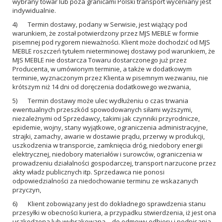
wybrany towar lub poza granicami Polski transport wyceniany jest
indywidualnie.
4) Termin dostawy, podany w Serwisie, jest wiążący pod
warunkiem, że został potwierdzony przez MJS MEBLE w formie
pisemnej pod rygorem nieważności. Klient może dochodzić od MJS
MEBLE roszczeń tytułem nieterminowej dostawy pod warunkiem, że
MJS MEBLE nie dostarcza Towaru dostarczonego już przez
Producenta, w umówionym terminie, a także w dodatkowym
terminie, wyznaczonym przez Klienta w pisemnym wezwaniu, nie
krótszym niż 14 dni od doręczenia dodatkowego wezwania,
5) Termin dostawy może ulec wydłużeniu o czas trwania
ewentualnych przeszkód spowodowanych siłami wyższymi,
niezależnymi od Sprzedawcy, takimi jak czynniki przyrodnicze,
epidemie, wojny, stany wyjątkowe, ograniczenia administracyjne,
strajki, zamachy, awarie w dostawie prądu, przerwy w produkcji,
uszkodzenia w transporcie, zamknięcia dróg, niedobory energii
elektrycznej, niedobory materiałów i surowców, ograniczenia w
prowadzeniu działalności gospodarczej, transport narzucone przez
akty władz publicznych itp. Sprzedawca nie ponosi
odpowiedzialności za niedochowanie terminu ze wskazanych
przyczyn,
6) Klient zobowiązany jest do dokładnego sprawdzenia stanu
przesyłki w obecności kuriera, a przypadku stwierdzenia, iż jest ona
uszkodzona lub wybrakowana – do odmowy odbioru i podpisania