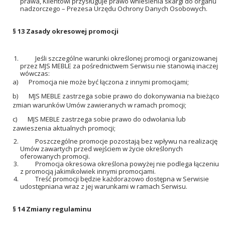
prawa, Klientowi przysługuje prawo wniesienia skargi do organu
nadzorczego – Prezesa Urzędu Ochrony Danych Osobowych.
§ 13
Zasady okresowej promocji
Jeśli szczególne warunki określonej promocji organizowanej
przez MJS MEBLE za pośrednictwem Serwisu nie stanowią inaczej
wówczas:
a) Promocja nie może być łączona z innymi promocjami;
b) MJS MEBLE zastrzega sobie prawo do dokonywania na bieżąco
zmian warunków Umów zawieranych w ramach promocji;
c) MJS MEBLE zastrzega sobie prawo do odwołania lub
zawieszenia aktualnych promocji;
Poszczególne promocje pozostają bez wpływu na realizację
Umów zawartych przed wejściem w życie określonych
oferowanych promocji.
Promocja okresowa określona powyżej nie podlega łączeniu
z promocją jakimikolwiek innymi promocjami.
Treść promocji będzie każdorazowo dostępna w Serwisie
udostępniana wraz z jej warunkami w ramach Serwisu.
§ 14
Zmiany regulaminu