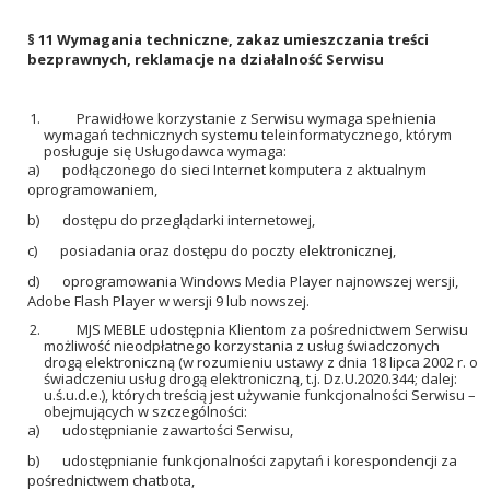
§ 11
Wymagania techniczne, zakaz umieszczania treści
bezprawnych,
reklamacje na działalność Serwisu
Prawidłowe korzystanie z Serwisu wymaga spełnienia
wymagań technicznych systemu teleinformatycznego, którym
posługuje się Usługodawca wymaga:
a) podłączonego do sieci Internet komputera z aktualnym
oprogramowaniem,
b) dostępu do przeglądarki internetowej,
c) posiadania oraz dostępu do poczty elektronicznej,
d) oprogramowania Windows Media Player najnowszej wersji,
Adobe Flash Player w wersji 9 lub nowszej.
MJS MEBLE udostępnia Klientom za pośrednictwem Serwisu
możliwość nieodpłatnego korzystania z usług świadczonych
drogą elektroniczną (w rozumieniu ustawy z dnia 18 lipca 2002 r. o
świadczeniu usług drogą elektroniczną, t.j. Dz.U.2020.344; dalej:
u.ś.u.d.e.), których treścią jest używanie funkcjonalności Serwisu –
obejmujących w szczególności:
a) udostępnianie zawartości Serwisu,
b) udostępnianie funkcjonalności zapytań i korespondencji za
pośrednictwem chatbota,