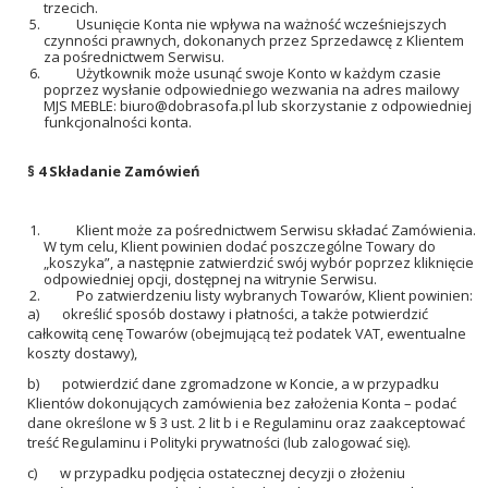
trzecich.
Usunięcie Konta nie wpływa na ważność wcześniejszych
czynności prawnych, dokonanych przez Sprzedawcę z Klientem
za pośrednictwem Serwisu.
Użytkownik może usunąć swoje Konto w każdym czasie
poprzez wysłanie odpowiedniego wezwania na adres mailowy
MJS MEBLE:
biuro@dobrasofa.pl
lub skorzystanie z odpowiedniej
funkcjonalności konta.
§ 4 Składanie Zamówień
Klient może za pośrednictwem Serwisu składać Zamówienia.
W tym celu, Klient powinien dodać poszczególne Towary do
„koszyka”, a następnie zatwierdzić swój wybór poprzez kliknięcie
odpowiedniej opcji, dostępnej na witrynie Serwisu.
Po zatwierdzeniu listy wybranych Towarów, Klient powinien:
a) określić sposób dostawy i płatności, a także potwierdzić
całkowitą cenę Towarów (obejmującą też podatek VAT, ewentualne
koszty dostawy),
b) potwierdzić dane zgromadzone w Koncie, a w przypadku
Klientów dokonujących zamówienia bez założenia Konta – podać
dane określone w § 3 ust. 2 lit b i e Regulaminu oraz zaakceptować
treść Regulaminu i Polityki prywatności (lub zalogować się).
c) w przypadku podjęcia ostatecznej decyzji o złożeniu