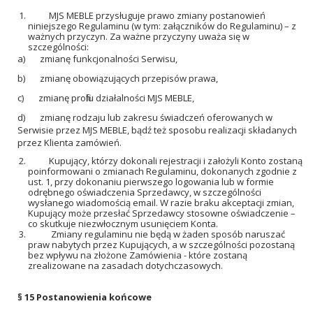
MJS MEBLE przysługuje prawo zmiany postanowień
niniejszego Regulaminu (w tym: załączników do Regulaminu) – z
ważnych przyczyn. Za ważne przyczyny uważa się w
szczególności:
a) zmianę funkcjonalności Serwisu,
b) zmianę obowiązujących przepisów prawa,
c) zmianę profilu działalności MJS MEBLE,
d) zmianę rodzaju lub zakresu świadczeń oferowanych w
Serwisie przez MJS MEBLE, bądź też sposobu realizacji składanych
przez Klienta zamówień.
Kupujący, którzy dokonali rejestracji i założyli Konto zostaną
poinformowani o zmianach Regulaminu, dokonanych zgodnie z
ust. 1, przy dokonaniu pierwszego logowania lub w formie
odrębnego oświadczenia Sprzedawcy, w szczególności
wysłanego wiadomością email. W razie braku akceptacji zmian,
Kupujący może przesłać Sprzedawcy stosowne oświadczenie –
co skutkuje niezwłocznym usunięciem Konta.
Zmiany regulaminu nie będą w żaden sposób naruszać
praw nabytych przez Kupujących, a w szczególności pozostaną
bez wpływu na złożone Zamówienia - które zostaną
zrealizowane na zasadach dotychczasowych.
§ 15
Postanowienia końcowe