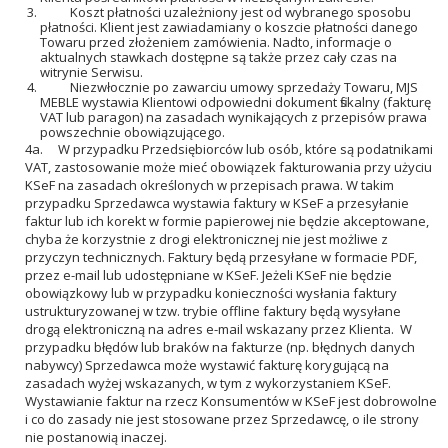
Koszt płatności uzależniony jest od wybranego sposobu
płatności. Klient jest zawiadamiany o koszcie płatności danego
Towaru przed złożeniem zamówienia. Nadto, informacje o
aktualnych stawkach dostępne są także przez cały czas na
witrynie Serwisu.
Niezwłocznie po zawarciu umowy sprzedaży Towaru, MJS
MEBLE wystawia Klientowi odpowiedni dokument fiskalny (fakturę
VAT lub paragon) na zasadach wynikających z przepisów prawa
powszechnie obowiązującego.
4a. W przypadku Przedsiębiorców lub osób, które są podatnikami
VAT, zastosowanie może mieć obowiązek fakturowania przy użyciu
KSeF na zasadach określonych w przepisach prawa. W takim
przypadku Sprzedawca wystawia faktury w KSeF a przesyłanie
faktur lub ich korekt w formie papierowej nie będzie akceptowane,
chyba że korzystnie z drogi elektronicznej nie jest możliwe z
przyczyn technicznych. Faktury będą przesyłane w formacie PDF,
przez e-mail lub udostępniane w KSeF. Jeżeli KSeF nie będzie
obowiązkowy lub w przypadku konieczności wysłania faktury
ustrukturyzowanej w tzw. trybie offline faktury będą wysyłane
drogą elektroniczną na adres e-mail wskazany przez Klienta. W
przypadku błędów lub braków na fakturze (np. błędnych danych
nabywcy) Sprzedawca może wystawić fakturę korygującą na
zasadach wyżej wskazanych, w tym z wykorzystaniem KSeF.
Wystawianie faktur na rzecz Konsumentów w KSeF jest dobrowolne
i co do zasady nie jest stosowane przez Sprzedawcę, o ile strony
nie postanowią inaczej.