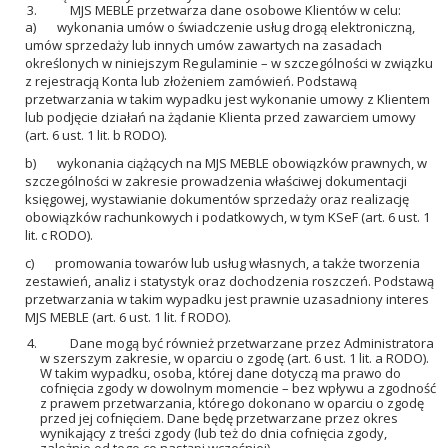
MJS MEBLE przetwarza dane osobowe Klientów w celu:
a) wykonania umów o świadczenie usług drogą elektroniczną,
umów sprzedaży lub innych umów zawartych na zasadach
określonych w niniejszym Regulaminie – w szczególności w związku
z rejestracją Konta lub złożeniem zamówień. Podstawą
przetwarzania w takim wypadku jest wykonanie umowy z Klientem
lub podjęcie działań na żądanie Klienta przed zawarciem umowy
(art. 6 ust. 1 lit. b RODO).
b) wykonania ciążących na MJS MEBLE obowiązków prawnych, w
szczególności w zakresie prowadzenia właściwej dokumentacji
księgowej, wystawianie dokumentów sprzedaży oraz realizację
obowiązków rachunkowych i podatkowych, w tym KSeF (art. 6 ust. 1
lit. c RODO).
c) promowania towarów lub usług własnych, a także tworzenia
zestawień, analiz i statystyk oraz dochodzenia roszczeń. Podstawą
przetwarzania w takim wypadku jest prawnie uzasadniony interes
MJS MEBLE (art. 6 ust. 1 lit. f RODO).
Dane mogą być również przetwarzane przez Administratora
w szerszym zakresie, w oparciu o zgodę (art. 6 ust. 1 lit. a RODO).
W takim wypadku, osoba, której dane dotyczą ma prawo do
cofnięcia zgody w dowolnym momencie – bez wpływu a zgodność
z prawem przetwarzania, którego dokonano w oparciu o zgodę
przed jej cofnięciem. Dane będę przetwarzane przez okres
wynikający z treści zgody (lub też do dnia cofnięcia zgody,