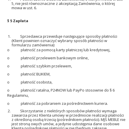
5, nie jest równoznaczne z akceptacją Zamówienia, o której
mowa w ust. 6.
§ 5 Zapłata
Sprzedawca przewiduje następujące sposoby płatności
(Klient powinien oznaczyć wybrany sposób płatności w
formularzu zamówienia):
o
płatność za pomocą karty płatniczej lub kredytowej,
o
płatność przelewem bankowym online,
o
płatność szybkim przelewem,
o
płatność BLIKIEM,
o
płatność osobista,
o
płatność ratalna, P24NOW lub PayPo stosownie do § 6
Regulaminu,
o
płatność za pobraniem za pośrednictwem kuriera.
Skorzystanie z niektórych sposobów płatności wymaga
zawarcia przez Klienta umowy w przedmiocie realizacji płatności
z określoną osobą trzecią (pośrednikiem płatności). MJS MEBLE nie
jest stroną owych umów, a jedynie udostępnia dane osobowe
Klienta pośrednikowi płatności w niezbędnym zakresie.