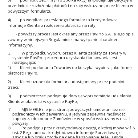
3)
podmiot trzeci (PayPro Spółka Akcyjna) podejmuje decyzję w
przedmiocie rozłożenia płatności na raty wskazane przez Klienta w
powyższym formularzu,
4)
po weryfikacji przesłanego formularza kredytodawca
informuje Klienta o rozłożeniu płatności na raty,
- powyższy proces jest określany przez PayPro S.A., a jego opis,
zawarty w niniejszym Regulaminie, ma wyłącznie charakter
informacyjny.
W przypadku wyboru przez Klienta zapłaty za Towary w
systemie PayPo - procedura uzyskania finansowania jest
następująca:
1)
Klient po dodaniu Towarów do koszyka, wybiera jako formę
płatności PayPo,
2)
Klient uzupełnia formularz udostępniony przez podmiot
trzeci,
3)
podmiot trzeci podejmuje decyzję w przedmiocie udzielenia
Klientowi płatności w systemie PayPo,
MJS MEBLE nie jest stroną powyższych umów ani też nie
pośredniczy w ich zawieraniu, a jedynie zapewnia możliwość
zapłaty za dokonane Zamówienie w sposób wskazany w ust. 1
powyżej.
Po podjęciu przez kredytodawcę decyzji, o której mowa w § 6
ust. 2 Regulaminu - kredytodawca informuje Sprzedawcę o
zgodzie lub braku zgody na dane finansowanie. Jeżeli zgoda