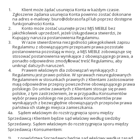
Klient może żądać usunięcia Konta w każdym czasie.
Zgłoszenie żądania usunięcia Konta powinno zostać dokonane
na adres e-mailowy:
biuro@dobrasofa.pl
lub poprzez dostępne
funkcjonalności Konta.
Konto może zostać usunięte przez MJS MEBLE bez
jakichkolwiek uprzedzeń, jeżeli Usługodawca stwierdzi, że
Kupujący narusza postanowienia Regulaminu.
W razie stwierdzenia niezgodności jakiegokolwiek zapisu
Regulaminu z obowiązującymi przepisami prawa pozostałe
postanowienia pozostają w mocy, a MJS MEBLE zobowiązuje się
stosować postanowienia wynikające z obowiązującego prawa, a
ponadto odpowiednio zmodyfikować treść Regulaminu, aby
uniknąć dalszych naruszeń.
Prawem właściwym dla zobowiązań wynikających z
Regulaminu jest prawo polskie. W sprawach nieuregulowanych
Regulaminem w stosunkach prawnych z Klientami zastosowanie
mają odpowiednie przepisy powszechnie obowiązującego prawa
polskiego. Do umów zawartych z Klientami stosuje się prawo
polskie, z tym zastrzeżeniem, że w przypadku Konsumentów
wybór prawa polskiego nie pozbawia Konsumentów praw
wynikających z bezwzględnie obowiązujących przepisów prawa
państwa ich stałego miejsca zamieszkania.
4a. Sądem właściwym do rozstrzygnięcia sporu między
Sprzedawcą i Klientem będzie sąd właściwy według siedziby
Sprzedawcy. Sądem właściwym do rozstrzygnięcia sporu między
Sprzedawcą i Konsumentem:
1) z powództwa Sprzedawcy będzie sąd właściwy według zasad