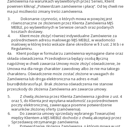
Zamówienia na warunkach wyświetlonych przez Serwis, Klient
powinien kliknąć „Potwierdzam zamówienie i płacę”. Od tej chwili nie
ma już możliwości zmiany treści zamówienia.
Dokonanie czynności, o których mowa w powyżej jest
równoznaczne ze złożeniem przez Klienta Zamówienia MJS
MEBLE, po wyświetlonych w Serwisie cenach oraz podanych
kosztach dostawy.
Klient może złożyć również indywidualne Zamówienie za
pośrednictwem adresu mailowego MJS MEBLE, w wiadomości
mailowej w której treści wskaże dane określone w § 3 ust. 2 lit b i e
Regulaminu.
4a. Klient podaje w formularzu zamówienia wymagane dane oraz
składa oświadczenia. Przedsiębiorca będący osobą fizyczną
najpóźniej w chwili zawarcia Umowy może złożyć oświadczenie, że
Umowa ma dla niego charakter zawodowy albo że nie ma takiego
charakteru. Oświadczenie może zostać złożone w uwagach do
Zamówienia lub droga elektroniczna na adres e-mail:
biuro@dobrasofa.pl
. Brak złożenia oświadczenia nie stanowi
przeszkody do złożenia Zamówienia ani zawarcia umowy.
Z chwilą złożenia przez Klienta Zamówienia zgodnie z ust. 4
oraz 5, do Klienta jest wysyłana wiadomość za pośrednictwem
poczty elektronicznej, zawierająca pisemne potwierdzenie
warunków złożonej oferty (zamówienia).
Do zawarcia umowy sprzedaży wybranego Towaru(ów)
między Klientem a MJS MEBLE dochodzi z chwilą akceptacji przez
Sprzedawcę otrzymanego zamówienia.
Potwierdzenie złożenia Zamówienia, o którym mowa w ust.