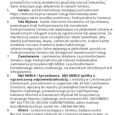
prowadzony rodzaj działalności gospodarczej lub statutowej,
dane dotyczące jego aktywności w ramach Serwisu.
Serwis
- portal internetowy działający pod adresem:
https://dobrasofa.pl w ramach Usługi internetowej www
(obejmujący także wszelkie podstrony i funkcjonalności Serwisu).
Siła
Wyższa
- każde zdarzenie niezależne od Sprzedawcy
powodujące brak funkcjonowania lub nienależyte
funkcjonowanie Serwisu lub wpływające na jakąkolwiek zmianę w
świadczonych Usługach w tym jej ograniczenie lub wyłączenie. Za
Siłę Wyższą uważa się w szczególności: klęski żywiołowe, akty
władzy państwowej, wojny, zamieszki społeczne, a także każde
działanie noszące znamiona ataku hakerskiego,
cyberprzestępczości, które wpływają w jakikolwiek sposób na
funkcjonowanie Serwisu lub dostępność świadczonych Usług.
Zamówienie
- zamówienia składane za pośrednictwem
Serwisu i jego funkcjonalności jak również indywidualne
zamówienia przesyłane MJS MEBLE za pośrednictwem
kontaktowego adresu mailowego, na warunkach określonych w §
4 Regulaminu.
MJS MEBLE
/
Sprzedawca
-
MJS MEBLE spółka z
ograniczoną odpowiedzialnością
, z siedzibą w Czechowicach
Dziedzicach, pod adresem ul. Legionów 246, 43-502 Czechowice-
Dziedzice, wpisaną do rejestru przedsiębiorców Krajowego
Rejestru Sądowego, prowadzonego przez Sąd Rejonowy
Katowice-Wschód w Katowicach Wydział VIII Gospodarczy
Krajowego Rejestru Sądowego, pod numerem KRS: 0001088007,
NIP: 6521755135, REGON: 52803487500000, adres mailowy:
biuro@dobrasofa.pl
, numer tel.: +48 666 666 064.
Klient
- osoba korzystająca z Serwisu, będąca osoba
fizyczną, mającą pełną zdolność do czynności prawnej (a więc, co