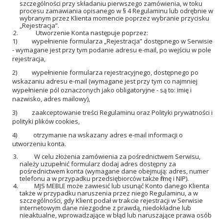
szczególności przy składaniu pierwszego zamówienia, w toku
procesu zamawiania opisanego w § 4 Regulaminu lub odrębnie w
wybranym przez Klienta momencie poprzez wybranie przycisku
„Rejestracja”.
Utworzenie Konta następuje poprzez:
1)
wypełnienie formularza „Rejestracja” dostępnego w Serwisie
- wymagane jest przy tym podanie adresu e-mail, po wejściu w pole
rejestracja,
2)
wypełnienie formularza rejestracyjnego, dostępnego po
wskazaniu adresu e-mail (wymagane jest przy tym co najmniej
wypełnienie pól oznaczonych jako obligatoryjne - są to: imię i
nazwisko, adres mailowy),
3)
zaakceptowanie treści Regulaminu oraz Polityki prywatności i
polityki plików cookies,
4)
otrzymanie na wskazany adres e-mail informacji o
utworzeniu konta.
W celu złożenia zamówienia za pośrednictwem Serwisu,
należy uzupełnić formularz dodaj adres dostępny za
pośrednictwem konta (wymagane dane obejmują: adres, numer
telefonu a w przypadku przedsiębiorców także firmę i NIP).
MJS MEBLE może zawiesić lub usunąć Konto danego Klienta
także w przypadku naruszenia przez niego Regulaminu, a w
szczególności, gdy Klient podał w trakcie rejestracji w Serwisie
internetowym dane niezgodne z prawdą, niedokładne lub
nieaktualne, wprowadzające w błąd lub naruszające prawa osób