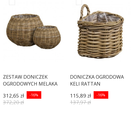
ZESTAW DONICZEK
DONICZKA OGRODOWA
OGRODOWYCH MELAKA
KELI RATTAN
RATTAN - 2SZT
312,65 zł
-16%
115,89 zł
-16%
372,20 zł
137,97 zł