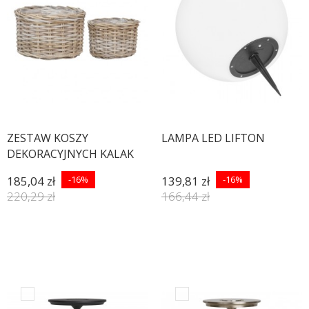
ZESTAW KOSZY
LAMPA LED LIFTON
DEKORACYJNYCH KALAK
RATTAN- 2SZT
185,04 zł
-16%
139,81 zł
-16%
220,29 zł
166,44 zł