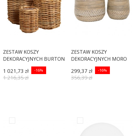
ZESTAW KOSZY
ZESTAW KOSZY
DEKORACYJNYCH BURTON
DEKORACYJNYCH MORO
RATTAN- 3SZT
RATTAN- 2SZT
1 021,73 zł
-16%
299,37 zł
-16%
1 216,35 zł
356,39 zł