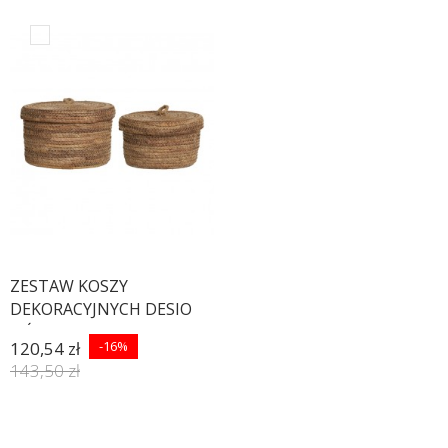
ZESTAW KOSZY
DEKORACYJNYCH DESIO
LIŚCIE BANANOWCA -
120,54 zł
-16%
2SZT
143,50 zł