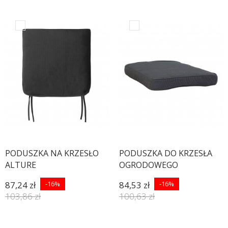
PODUSZKA NA KRZESŁO
PODUSZKA DO KRZESŁA
ALTURE
OGRODOWEGO
PORTLAND CIEMNOSZARY
87,24 zł
-16%
84,53 zł
-16%
II
103,86 zł
100,63 zł