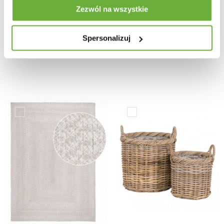
Zezwól na wszystkie
DEKORACYJNYCH KUTA
ZIELONY ZESTAW
RATTAN - 3SZT
321,76 zł
-16%
170,55 zł
-16%
Spersonalizuj
383,05 zł
203,03 zł