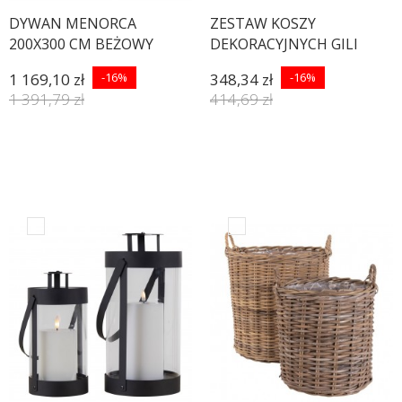
DYWAN MENORCA
ZESTAW KOSZY
200X300 CM BEŻOWY
DEKORACYJNYCH GILI
RATTAN - 2SZT
1 169,10 zł
-16%
348,34 zł
-16%
1 391,79 zł
414,69 zł