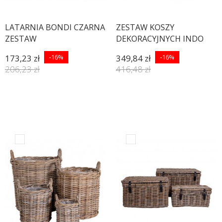
LATARNIA BONDI CZARNA
ZESTAW KOSZY
ZESTAW
DEKORACYJNYCH INDO
RATTAN - 2SZT
173,23 zł
-16%
349,84 zł
-16%
206,23 zł
416,48 zł