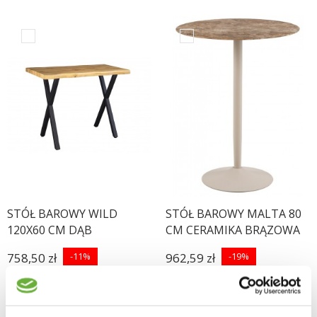
STÓŁ BAROWY WILD
STÓŁ BAROWY MALTA 80
120X60 CM DĄB
CM CERAMIKA BRĄZOWA
758,50 zł
-11%
962,59 zł
-19%
852,24 zł
1 188,39 zł