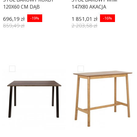
120X60 CM DĄB
147X80 AKACJA
696,19 zł
-19%
1 851,01 zł
-16%
859,49 zł
2 203,58 zł