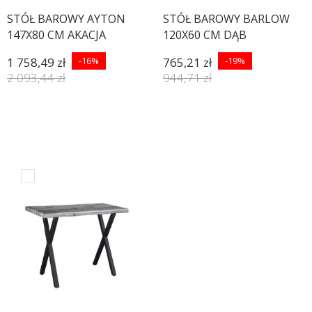
STÓŁ BAROWY AYTON
STÓŁ BAROWY BARLOW
147X80 CM AKACJA
120X60 CM DĄB
BRAZOWA
1 758,49 zł
-16%
765,21 zł
-19%
2 093,44 zł
944,71 zł