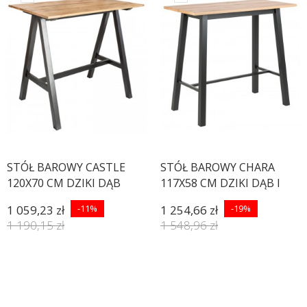
STÓŁ BAROWY CASTLE
STÓŁ BAROWY CHARA
120X70 CM DZIKI DĄB
117X58 CM DZIKI DĄB I
1 059,23 zł
-11%
1 254,66 zł
-19%
1 190,15 zł
1 548,96 zł