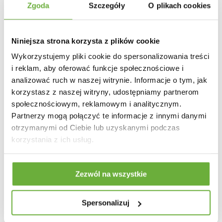
Zgoda
Szczegóły
O plikach cookies
Niniejsza strona korzysta z plików cookie
Wykorzystujemy pliki cookie do spersonalizowania treści
i reklam, aby oferować funkcje społecznościowe i
analizować ruch w naszej witrynie. Informacje o tym, jak
korzystasz z naszej witryny, udostępniamy partnerom
społecznościowym, reklamowym i analitycznym.
Partnerzy mogą połączyć te informacje z innymi danymi
otrzymanymi od Ciebie lub uzyskanymi podczas
korzystania z ich usług.
STÓŁ BAROWY MALTA 80
STÓŁ BAROWY MAMMUT
Zezwól na wszystkie
CM BIAŁY
120X80 CM AKACJA
891,20 zł
-19%
1 276,15 zł
-11%
Spersonalizuj
1 100,24 zł
1 433,88 zł