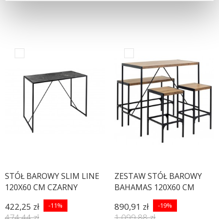
STÓŁ BAROWY SLIM LINE
ZESTAW STÓŁ BAROWY
120X60 CM CZARNY
BAHAMAS 120X60 CM
DZIKI DĄB
422,25 zł
-11%
890,91 zł
-19%
474,44 zł
1 099,88 zł