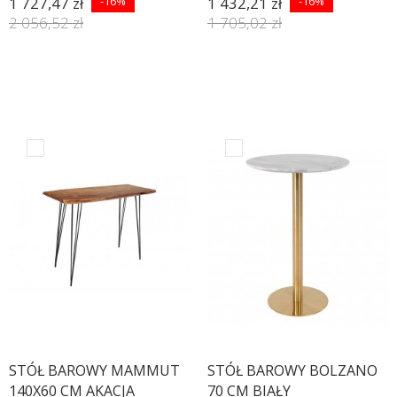
1 727,47 zł
-16%
1 432,21 zł
-16%
2 056,52 zł
1 705,02 zł
STÓŁ BAROWY MAMMUT
STÓŁ BAROWY BOLZANO
140X60 CM AKACJA
70 CM BIAŁY