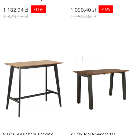
1 182,94 zł
-11%
1 050,40 zł
-16%
1 329,15 zł
1 250,48 zł
STÓŁ BAROWY ROXBY
STÓŁ BAROWY WIM