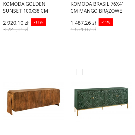
KOMODA GOLDEN
KOMODA BRASIL 76X41
SUNSET 100X38 CM
CM MANGO BRĄZOWE
MANGO BIAŁA
2 920,10 zł
-11%
1 487,26 zł
-11%
3 281,01 zł
1 671,07 zł