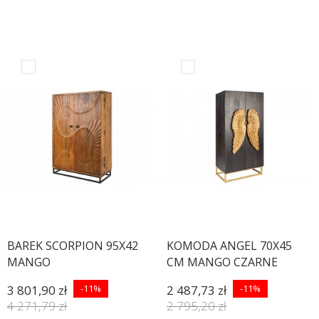
BAREK SCORPION 95X42
KOMODA ANGEL 70X45
MANGO
CM MANGO CZARNE
3 801,90 zł
-11%
2 487,73 zł
-11%
4 271,79 zł
2 795,20 zł