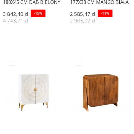
180X45 CM DĄB BIELONY
177X38 CM MANGO BIAŁA
3 842,40 zł
-19%
2 585,47 zł
-11%
4 743,71 zł
2 905,02 zł