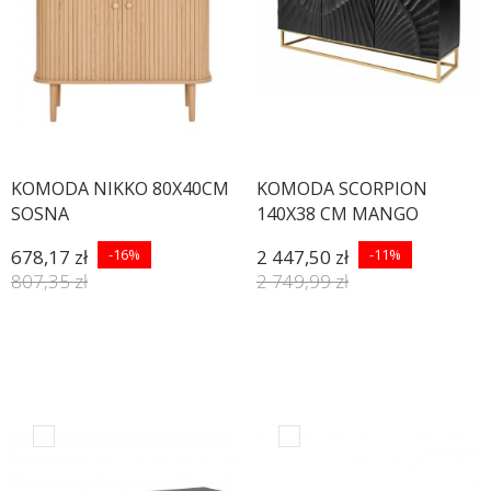
KOMODA NIKKO 80X40CM
KOMODA SCORPION
SOSNA
140X38 CM MANGO
CZARNA
678,17 zł
-16%
2 447,50 zł
-11%
807,35 zł
2 749,99 zł