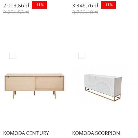
MIODOWA
2 003,86 zł
-11%
3 346,76 zł
-11%
2 251,53 zł
3 760,40 zł
KOMODA CENTURY
KOMODA SCORPION