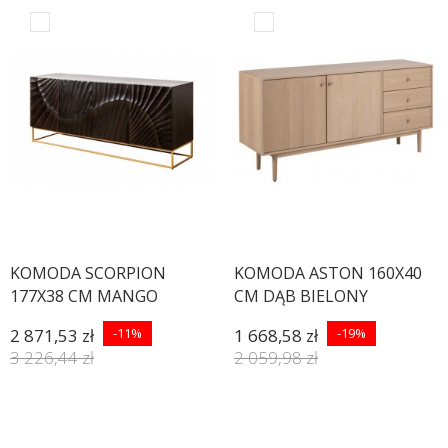
KOMODA SCORPION
KOMODA ASTON 160X40
177X38 CM MANGO
CM DĄB BIELONY
CZARNA
2 871,53 zł
-11%
1 668,58 zł
-19%
3 226,44 zł
2 059,98 zł