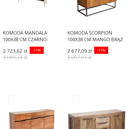
KOMODA MANDALA
KOMODA SCORPION
100X38 CM CZARNO-
100X38 CM MANGO BRĄZ
BRĄZOWA MANGO
2 723,62 zł
-11%
2 677,09 zł
-11%
3 060,24 zł
3 007,97 zł