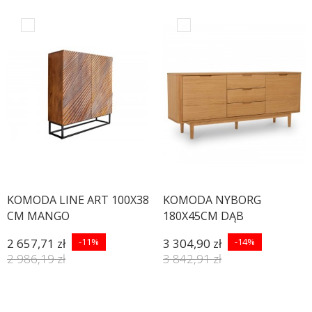
KOMODA LINE ART 100X38
KOMODA NYBORG
CM MANGO
180X45CM DĄB
2 657,71 zł
-11%
3 304,90 zł
-14%
2 986,19 zł
3 842,91 zł