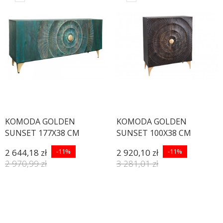
KOMODA GOLDEN
KOMODA GOLDEN
SUNSET 177X38 CM
SUNSET 100X38 CM
MANGO TURKUSOWA
MANGO CZARNA
2 644,18 zł
-11%
2 920,10 zł
-11%
2 970,99 zł
3 281,01 zł