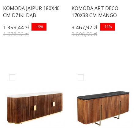
KOMODA JAIPUR 180X40
KOMODA ART DECO
CM DZIKI DĄB
170X38 CM MANGO
BIELONE
1 359,44 zł
-19%
3 467,97 zł
-11%
1 678,32 zł
3 896,60 zł