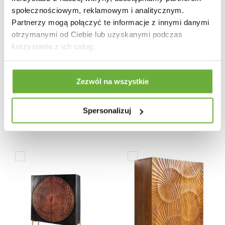
społecznościowym, reklamowym i analitycznym.
Partnerzy mogą połączyć te informacje z innymi danymi
otrzymanymi od Ciebie lub uzyskanymi podczas
KOMODA STONE FINISH
KOMODA AMSTERDAM
korzystania z ich usług.
145X43CM PALISANDER
105X35CM METALOWA
CZARNA
2 397,62 zł
-11%
793,09 zł
-11%
Zezwól na wszystkie
2 693,96 zł
891,11 zł
Spersonalizuj