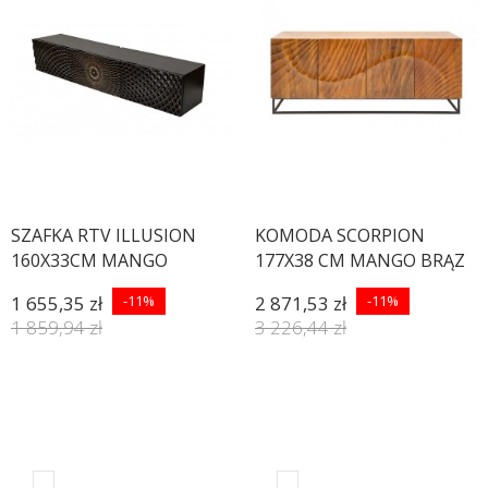
SZAFKA RTV ILLUSION
KOMODA SCORPION
160X33CM MANGO
177X38 CM MANGO BRĄZ
CZARNA
1 655,35 zł
-11%
2 871,53 zł
-11%
1 859,94 zł
3 226,44 zł