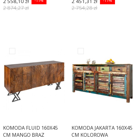
2 558,10 zł
-11%
2 451,31 zł
-11%
2 874,27 zł
2 754,28 zł
KOMODA FLUID 160X45
KOMODA JAKARTA 160X45
CM MANGO BRĄZ
CM KOLOROWA