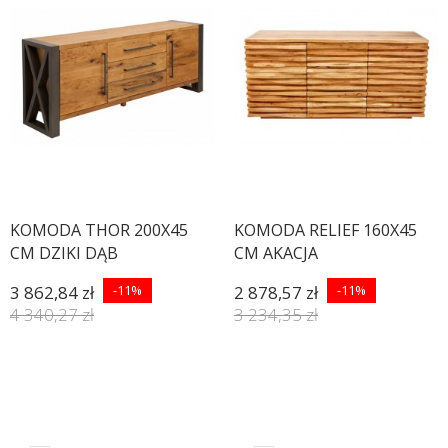
KOMODA THOR 200X45
KOMODA RELIEF 160X45
CM DZIKI DĄB
CM AKACJA
3 862,84 zł
-11%
2 878,57 zł
-11%
4 340,27 zł
3 234,35 zł