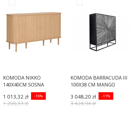
KOMODA NIKKO
KOMODA BARRACUDA III
140X40CM SOSNA
100X38 CM MANGO
CZARNA
1 013,32 zł
-16%
3 048,20 zł
-11%
1 206,33 zł
3 424,94 zł