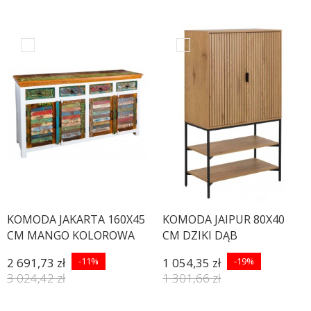
KOMODA JAKARTA 160X45
KOMODA JAIPUR 80X40
CM MANGO KOLOROWA
CM DZIKI DĄB
2 691,73 zł
-11%
1 054,35 zł
-19%
3 024,42 zł
1 301,66 zł