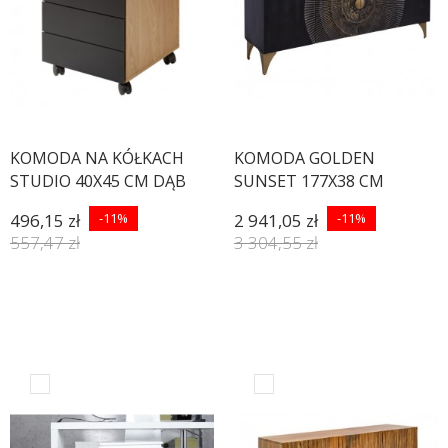
KOMODA NA KÓŁKACH
KOMODA GOLDEN
STUDIO 40X45 CM DĄB
SUNSET 177X38 CM
NATURALNY
MANGO CZARNA
496,15 zł
-11%
2 941,05 zł
-11%
557,47 zł
3 304,55 zł