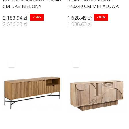
CM DĄB BIELONY
140X40 CM METALOWA
CZARNA
2 183,94 zł
-19%
1 628,45 zł
-16%
2 696,23 zł
1 938,63 zł