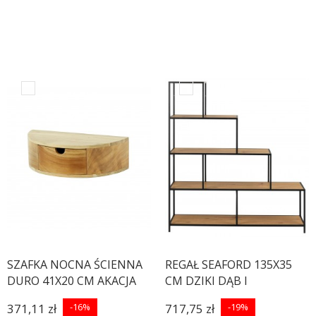
SZAFKA NOCNA ŚCIENNA
REGAŁ SEAFORD 135X35
DURO 41X20 CM AKACJA
CM DZIKI DĄB I
371,11 zł
-16%
717,75 zł
-19%