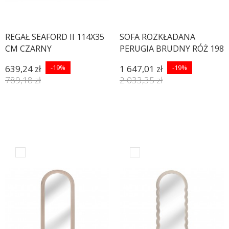
REGAŁ SEAFORD II 114X35
SOFA ROZKŁADANA
CM CZARNY
PERUGIA BRUDNY RÓŻ 198
CM
639,24 zł
-19%
1 647,01 zł
-19%
789,18 zł
2 033,35 zł