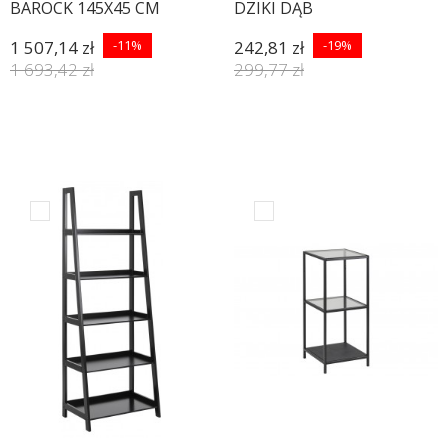
BAROCK 145X45 CM
DZIKI DĄB
ANTRACYT
1 507,14 zł
-11%
242,81 zł
-19%
1 693,42 zł
299,77 zł