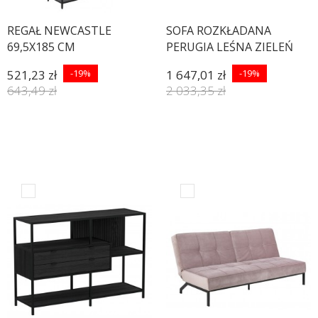
REGAŁ NEWCASTLE
SOFA ROZKŁADANA
69,5X185 CM
PERUGIA LEŚNA ZIELEŃ
198 CM
521,23 zł
-19%
1 647,01 zł
-19%
643,49 zł
2 033,35 zł