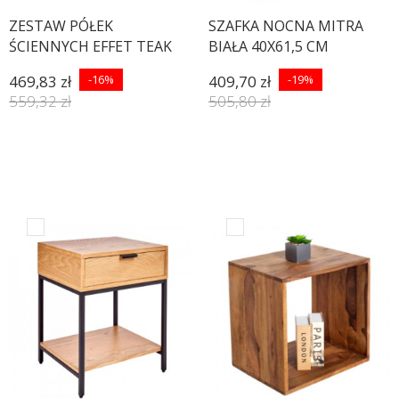
ZESTAW PÓŁEK
SZAFKA NOCNA MITRA
ŚCIENNYCH EFFET TEAK
BIAŁA 40X61,5 CM
469,83 zł
-16%
409,70 zł
-19%
559,32 zł
505,80 zł