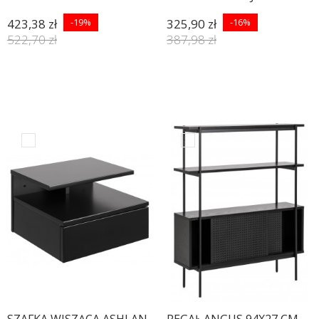
423,38 zł
-19%
325,90 zł
-16%
522,70 zł
387,98 zł