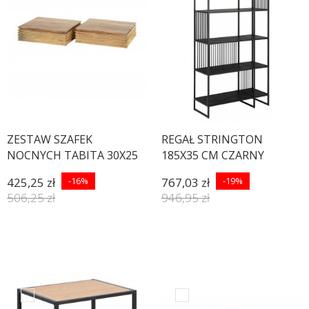
ZESTAW SZAFEK
REGAŁ STRINGTON
NOCNYCH TABITA 30X25
185X35 CM CZARNY
CM AKACJA – 2SZT.
425,25 zł
-16%
767,03 zł
-19%
506,25 zł
946,95 zł