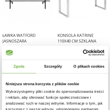
ŁAWKA WATFORD
KONSOLA KATRINE
JASNOSZARA
110X40 CM SZKLANA
467,64 zł
-16%
571,42 zł
-19%
556,71 zł
705,46 zł
Zgoda
Szczegóły
O plikach cookies
Niniejsza strona korzysta z plików cookie
Wykorzystujemy pliki cookie do spersonalizowania treści
i reklam, aby oferować funkcje społecznościowe i
analizować ruch w naszej witrynie. Informacje o tym, jak
korzystasz z naszej witryny, udostępniamy partnerom