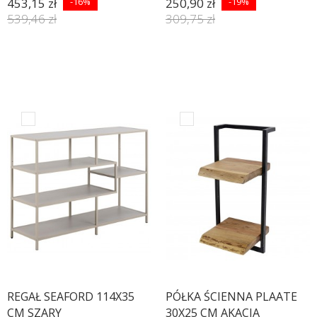
453,15 zł
-16%
250,90 zł
-19%
539,46 zł
309,75 zł
REGAŁ SEAFORD 114X35
PÓŁKA ŚCIENNA PLAATE
CM SZARY
30X25 CM AKACJA