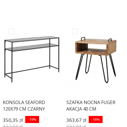
KONSOLA SEAFORD
SZAFKA NOCNA FUGER
120X79 CM CZARNY
AKACJA 40 CM
JESION
350,35 zł
-19%
363,67 zł
-16%
432,54 zł
432,94 zł