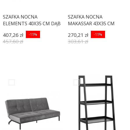
SZAFKA NOCNA
SZAFKA NOCNA
ELEMENTS 40X35 CM DĄB
MAKASSAR 43X35 CM
NATURALNY
PALISANDER
407,26 zł
-11%
270,21 zł
-11%
457,60 zł
303,61 zł