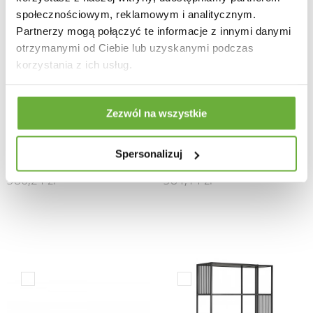
społecznościowym, reklamowym i analitycznym.
Partnerzy mogą połączyć te informacje z innymi danymi
otrzymanymi od Ciebie lub uzyskanymi podczas
korzystania z ich usług.
Zezwól na wszystkie
SZAFKA NOCNA RANDOLF
SZAFKA NOCNA MITRA
40X35 CM CZARNA
CZARNA 40X30 CM
Spersonalizuj
307,99 zł
-19%
311,16 zł
-19%
380,24 zł
384,14 zł