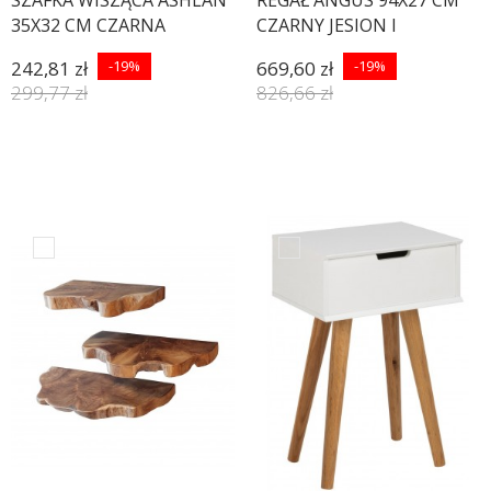
SZAFKA WISZĄCA ASHLAN
REGAŁ ANGUS 94X27 CM
35X32 CM CZARNA
CZARNY JESION I
242,81 zł
-19%
669,60 zł
-19%
299,77 zł
826,66 zł