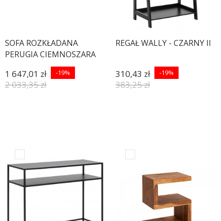
SOFA ROZKŁADANA
REGAŁ WALLY - CZARNY II
PERUGIA CIEMNOSZARA
198 CM
1 647,01 zł
-19%
310,43 zł
-19%
2 033,35 zł
383,25 zł