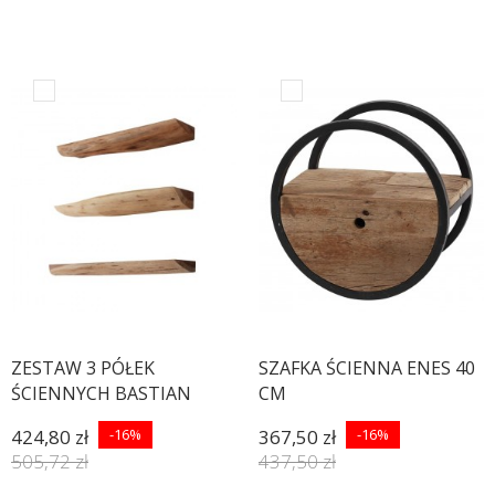
ZESTAW 3 PÓŁEK
SZAFKA ŚCIENNA ENES 40
ŚCIENNYCH BASTIAN
CM
AKACJA
424,80 zł
-16%
367,50 zł
-16%
505,72 zł
437,50 zł