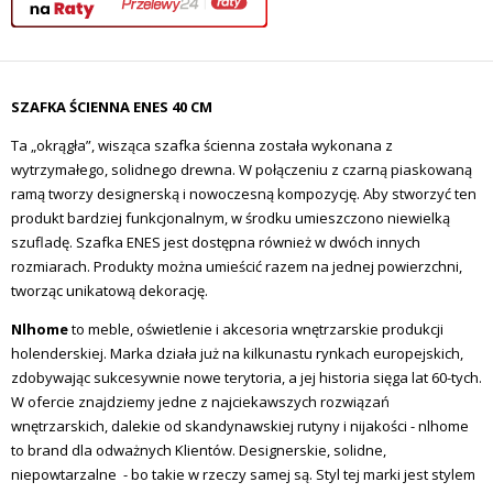
SZAFKA ŚCIENNA ENES 40 CM
Ta „okrągła”, wisząca szafka ścienna została wykonana z
wytrzymałego, solidnego drewna. W połączeniu z czarną piaskowaną
ramą tworzy designerską i nowoczesną kompozycję. Aby stworzyć ten
produkt bardziej funkcjonalnym, w środku umieszczono niewielką
szufladę. Szafka ENES jest dostępna również w dwóch innych
rozmiarach. Produkty można umieścić razem na jednej powierzchni,
tworząc unikatową dekorację.
Nlhome
to meble, oświetlenie i akcesoria wnętrzarskie produkcji
holenderskiej. Marka działa już na kilkunastu rynkach europejskich,
zdobywając sukcesywnie nowe terytoria, a jej historia sięga lat 60-tych.
W ofercie znajdziemy jedne z najciekawszych rozwiązań
wnętrzarskich, dalekie od skandynawskiej rutyny i nijakości - nlhome
to brand dla odważnych Klientów. Designerskie, solidne,
niepowtarzalne - bo takie w rzeczy samej są. Styl tej marki jest stylem