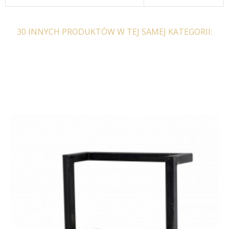
30 INNYCH PRODUKTÓW W TEJ SAMEJ KATEGORII:
SZAFKA ŚCIENNA ENES
SZAFKA ŚCIENNA ENES
30 CM
50 CM
227,96 zł
271,38 zł
453,15 zł
539,46 zł