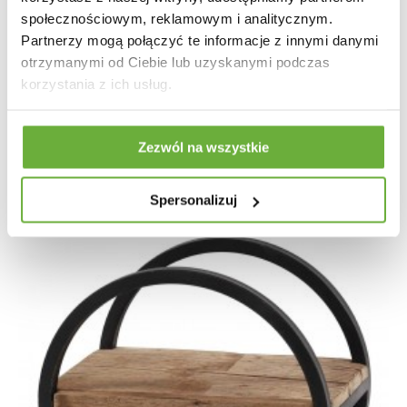
społecznościowym, reklamowym i analitycznym.
Partnerzy mogą połączyć te informacje z innymi danymi
SZAFKA ŚCIENNA ENES 30 CM
otrzymanymi od Ciebie lub uzyskanymi podczas
korzystania z ich usług.
227,96 zł
271,38 zł
-16%
Zezwól na wszystkie
Spersonalizuj