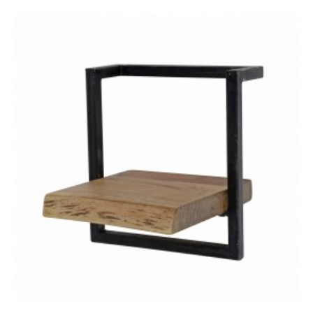
REGAŁ SEAFORD -
REGAŁ SEAFORD 77X150
CZARNY VII
CM DZIKI DĄB
221,46 zł
273,40 zł
428,97 zł
529,59 zł
-19%
-19%