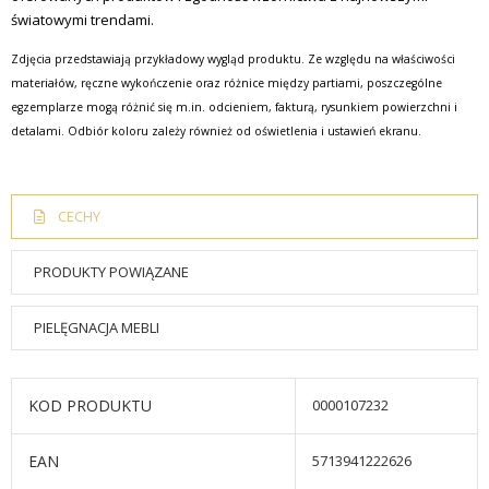
światowymi trendami.
Zdjęcia przedstawiają przykładowy wygląd produktu. Ze względu na właściwości
materiałów, ręczne wykończenie oraz różnice między partiami, poszczególne
egzemplarze mogą różnić się m.in. odcieniem, fakturą, rysunkiem powierzchni i
detalami. Odbiór koloru zależy również od oświetlenia i ustawień ekranu.
CECHY
PRODUKTY POWIĄZANE
PIELĘGNACJA MEBLI
KOD PRODUKTU
0000107232
EAN
5713941222626