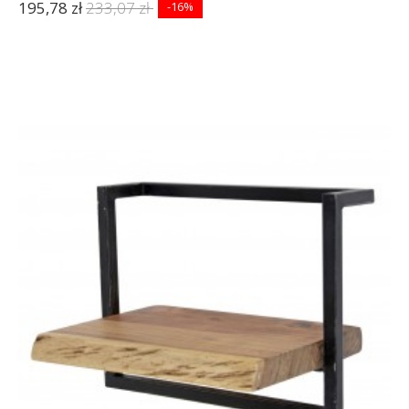
195,78 zł
233,07 zł
-16%