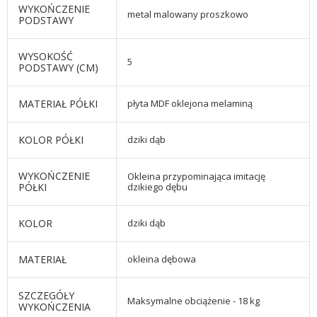
WYKOŃCZENIE
metal malowany proszkowo
PODSTAWY
WYSOKOŚĆ
5
PODSTAWY (CM)
MATERIAŁ PÓŁKI
płyta MDF oklejona melaminą
KOLOR PÓŁKI
dziki dąb
WYKOŃCZENIE
Okleina przypominająca imitację
PÓŁKI
dzikiego dębu
KOLOR
dziki dąb
MATERIAŁ
okleina dębowa
SZCZEGÓŁY
Maksymalne obciążenie - 18 kg
WYKOŃCZENIA