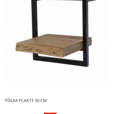
REGAŁ SEAFORD -
REGAŁ SEAFORD -
CZARNY VI
CZARNY VII
301,99 zł
372,83 zł
221,46 zł
273,40 zł
-19%
-19%
PÓŁKA PLAATE 30 CM