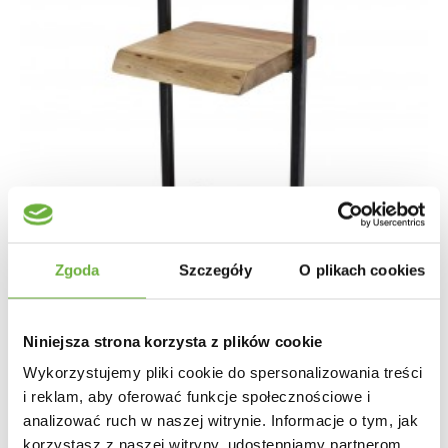
Zgoda
Szczegóły
O plikach cookies
Niniejsza strona korzysta z plików cookie
Wykorzystujemy pliki cookie do spersonalizowania treści
PÓŁKA ŚCIENNA PLAATE 30X25 CM AKACJA
i reklam, aby oferować funkcje społecznościowe i
analizować ruch w naszej witrynie. Informacje o tym, jak
korzystasz z naszej witryny, udostępniamy partnerom