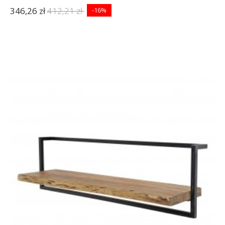
346,26 zł
412,21 zł
-16%