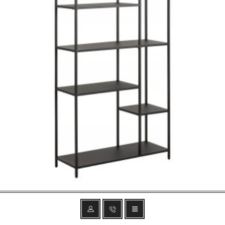
REGAŁ NEWCASTLE 79,5X165 CM