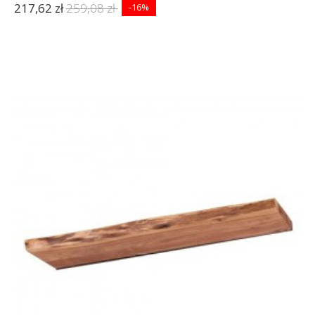
217,62 zł
259,08 zł
-16%