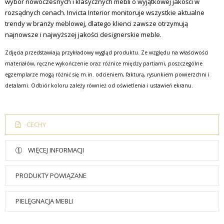
wybór nowoczesnych i klasycznych mebli o wyjątkowej jakości w
rozsądnych cenach.
Invicta Interior monitoruje wszystkie aktualne
trendy w branży meblowej, dlatego klienci zawsze otrzymują
najnowsze i najwyższej jakości designerskie meble.
Zdjęcia przedstawiają przykładowy wygląd produktu. Ze względu na właściwości
materiałów, ręczne wykończenie oraz różnice między partiami, poszczególne
egzemplarze mogą różnić się m.in. odcieniem, fakturą, rysunkiem powierzchni i
detalami. Odbiór koloru zależy również od oświetlenia i ustawień ekranu.
CECHY
WIĘCEJ INFORMACJI
PRODUKTY POWIĄZANE
PIELĘGNACJA MEBLI