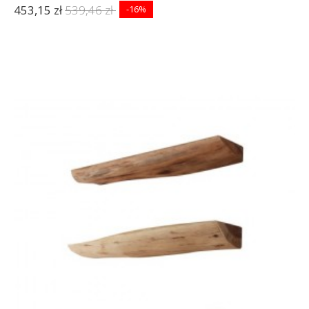
453,15 zł
539,46 zł
-16%