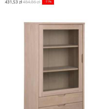
431,53 zł
484,86 zł
-11%