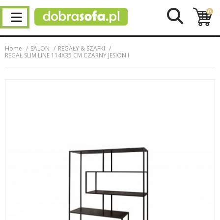
0
Home
SALON
REGAŁY & SZAFKI
REGAŁ SLIM LINE 114X35 CM CZARNY JESION I