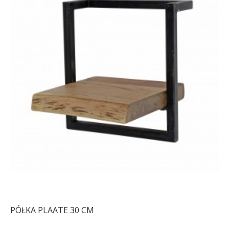
REGAŁ SLIM LINE 70X35
REGAŁ SLIM LINE 70X35
CM CZARNY JESION
CM DZIKI DĄB
667,76 zł
750,30 zł
667,76 zł
750,30 zł
-11%
-11%
PÓŁKA PLAATE 30 CM