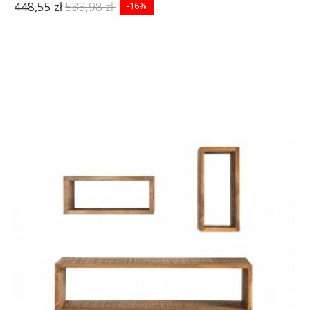
448,55 zł
533,98 zł
-16%