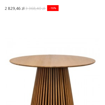
2 829,46 zł
3 368,40 zł
-16%