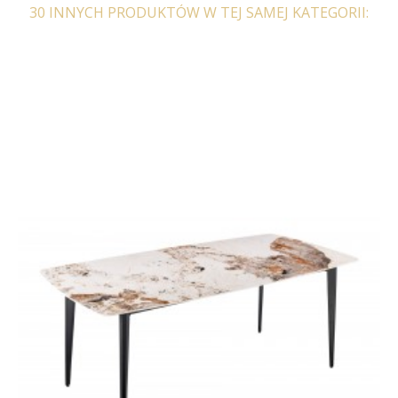
30 INNYCH PRODUKTÓW W TEJ SAMEJ KATEGORII:
REGAŁ SEAFORD -
REGAŁ SEAFORD -
CZARNY VI
CZARNY VII
301,99 zł
372,83 zł
221,46 zł
273,40 zł
-19%
-19%