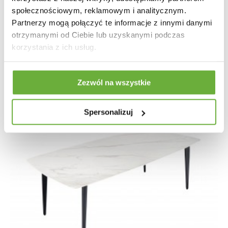
społecznościowym, reklamowym i analitycznym.
5 663,78 zł
6 992,32 zł
-19%
Partnerzy mogą połączyć te informacje z innymi danymi
otrzymanymi od Ciebie lub uzyskanymi podczas
korzystania z ich usług.
Zezwól na wszystkie
Spersonalizuj