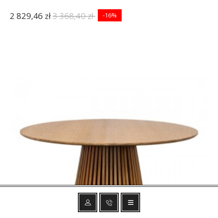
2 829,46 zł
3 368,40 zł
-16%