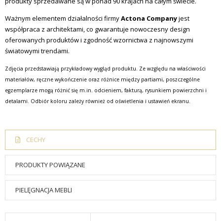
produkty sprzedawane są w ponad 90 krajach na całym świecie.
Ważnym elementem działalności firmy
Actona Company
jest
współpraca z architektami, co gwarantuje nowoczesny design
oferowanych produktów i zgodność wzornictwa z najnowszymi
światowymi trendami.
Zdjęcia przedstawiają przykładowy wygląd produktu. Ze względu na właściwości
materiałów, ręczne wykończenie oraz różnice między partiami, poszczególne
egzemplarze mogą różnić się m.in. odcieniem, fakturą, rysunkiem powierzchni i
detalami. Odbiór koloru zależy również od oświetlenia i ustawień ekranu.
CECHY
PRODUKTY POWIĄZANE
PIELĘGNACJA MEBLI