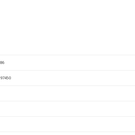
/86
597450