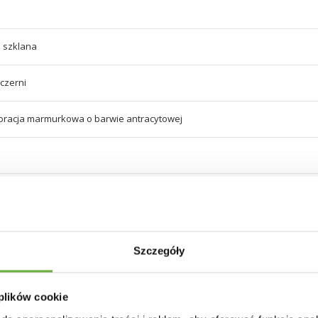
 szklana
 czerni
koracja marmurkowa o barwie antracytowej
lowany proszkowo, rozstaw nóg podstawy wynosi – 138x72cm.
Szczegóły
 podstawy - 75cm.
 plików cookie
lat stanowi antracytowa ceramika z dodatkiem charakterystycznej szarobia
 unikalny i niepowtarzalny.