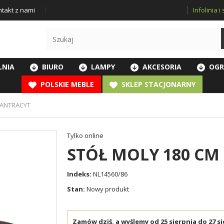
Infolinia 
takt z nami
LNIA
BIURO
LAMPY
AKCESORIA
OGR
POLSKIE MEBLE
SKLEP STACJONARNY
 ANTRACYT
Tylko online
STÓŁ MOLY 180 CM
Indeks:
NL14560/86
Stan:
Nowy produkt
Zamów dziś, a wyślemy od 25 sierpnia do 27 si