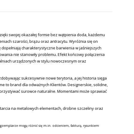
dzięki swojej okazałej formie bez wątpienia doda, każdemu
iach szarości, brązu oraz antracytu. Wyróżnia się on
 dopełniają charakterystyczne barwienia w jaśniejszych
kowania nie stanowiły problemu. Efekt końcowy połączenia
jadalniach urządzonych w stylu nowoczesnym oraz
zdobywając sukcesywnie nowe terytoria, a jej historia sięga
ome to brand dla odważnych Klientów. Designerskie, solidne,
 wykorzystywać surowce naturalne. Momentami może sprawiać
etarcia na metalowych elementach, drobne szczeliny oraz
gzemplarze mogą różnić się m.in. odcieniem, fakturą, rysunkiem