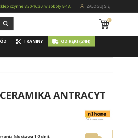
i sklep czynne 8:30-16:30, w soboty 8-13.
ZALOGUJ SIĘ
0
ÓD
TKANINY
OD RĘKI (24H)
 CERAMIKA ANTRACYT
erpnia (dostawa 1-2 dni).