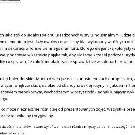
 jako stół do jadalni i salonu urządzonych w stylu industrialnym. Gdzie 
ym elementem jest duży owalny ceramiczny blat wykonany w różnych odcien
nim dekoracji w formie ciemnego marmuru, którego elegancką kolorystykę
wej podstawie w kształcie pająka tak, aby ułożenia krzeseł podczas użyt
olity co sprawia, że całość mebla idealnie sprawdzi się w salonach oraz 
ukcji holenderskiej. Marka działa już na kilkunastu rynkach europejskich, 
związań wnętrzarskich, dalekie od skandynawskiej rutyny i nijakości - nlh
ki jest stylem niepokornym, wychodzącym w przyszłość - jednak lubiącym
nego.
 co może nieznacznie różnić się od prezentowanych zdjęć. Wszystkie prz
zez to unikalny i oryginalny.
ściwości materiałów, ręczne wykończenie oraz różnice między partiami, poszczególne e
ustawień ekranu.