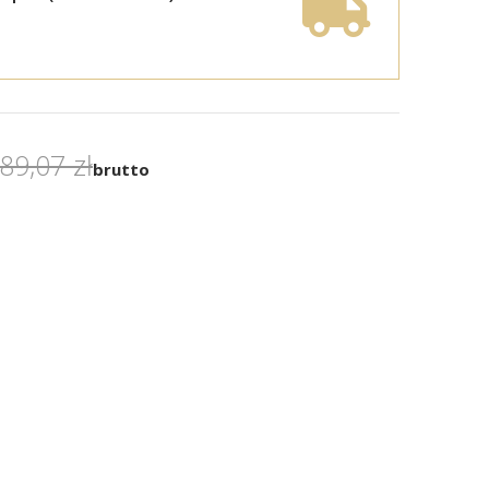
89,07 zł
brutto