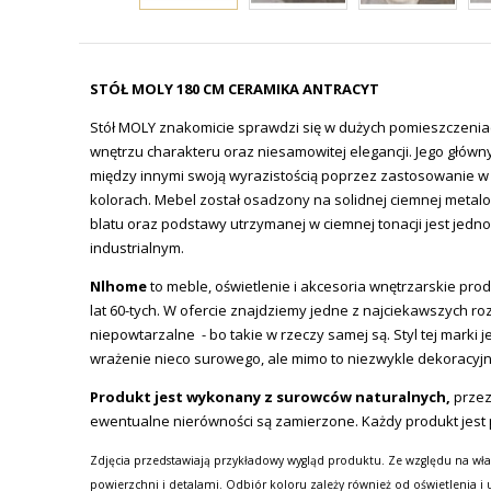
STÓŁ MOLY 180 CM CERAMIKA ANTRACYT
Stół MOLY znakomicie sprawdzi się w dużych pomieszczeniach
wnętrzu charakteru oraz niesamowitej elegancji. Jego główn
między innymi swoją wyrazistością poprzez zastosowanie w 
kolorach. Mebel został osadzony na solidnej ciemnej metalo
blatu oraz podstawy utrzymanej w ciemnej tonacji jest jedn
industrialnym.
Nlhome
to meble, oświetlenie i akcesoria wnętrzarskie prod
lat 60-tych. W ofercie znajdziemy jedne z najciekawszych ro
niepowtarzalne - bo takie w rzeczy samej są. Styl tej mar
wrażenie nieco surowego, ale mimo to niezwykle dekoracyj
Produkt jest wykonany z surowców naturalnych,
przez
ewentualne nierówności są zamierzone. Każdy produkt jest pr
Zdjęcia przedstawiają przykładowy wygląd produktu. Ze względu na wła
powierzchni i detalami. Odbiór koloru zależy również od oświetlenia i 