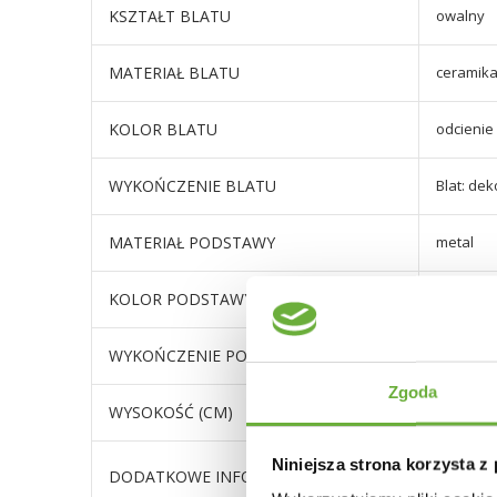
KSZTAŁT BLATU
owalny
MATERIAŁ BLATU
ceramika
KOLOR BLATU
odcienie
WYKOŃCZENIE BLATU
Blat: de
MATERIAŁ PODSTAWY
metal
KOLOR PODSTAWY
ciemny
WYKOŃCZENIE PODSTAWY
metal ma
Zgoda
WYSOKOŚĆ (CM)
wysokość
Niniejsza strona korzysta z
owalny b
DODATKOWE INFORMACJE
stół jest