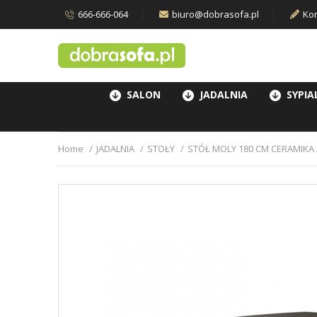
666-666-064
biuro@dobrasofa.pl
Kon
SALON
JADALNIA
SYPIA
Home
JADALNIA
STOŁY
STÓŁ MOLY 180 CM CERAMIKA