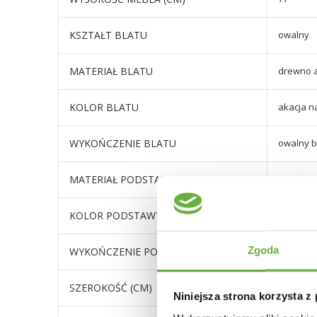
KSZTAŁT BLATU
owalny
MATERIAŁ BLATU
drewno 
KOLOR BLATU
akacja n
WYKOŃCZENIE BLATU
owalny b
MATERIAŁ PODSTAWY
metal
KOLOR PODSTAWY
ciemny
Zgoda
WYKOŃCZENIE PODSTAWY
metal m
SZEROKOŚĆ (CM)
szerokoś
Niniejsza strona korzysta z