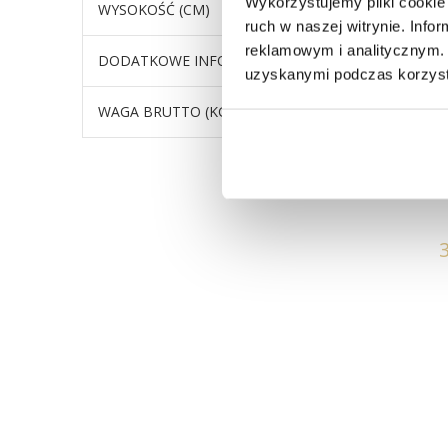
Wykorzystujemy pliki cookie 
WYSOKOŚĆ (CM)
podstaw
ruch w naszej witrynie. Inf
reklamowym i analitycznym. 
DODATKOWE INFORMACJE
stół swo
uzyskanymi podczas korzysta
WAGA BRUTTO (KG)
40