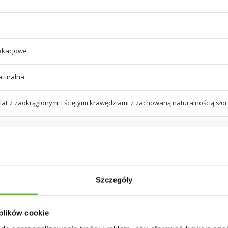
akacjowe
aturalna
lat z zaokrąglonymi i ściętymi krawędziami z zachowaną naturalnością słoi
Szczegóły
alowany proszkowo
ć podstawy 97 cm
 plików cookie