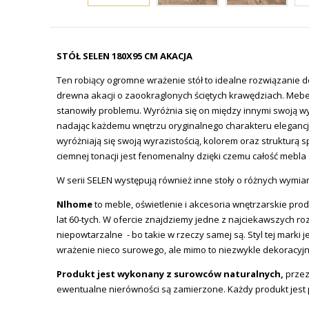
STÓŁ SELEN 180X95 CM AKACJA
Ten robiący ogromne wrażenie stół to idealne rozwiązanie do
drewna akacji o zaookraglonych ściętych krawędziach. Mebel
stanowiły problemu. Wyróżnia się on między innymi swoją wy
nadając każdemu wnętrzu oryginalnego charakteru elegancji 
wyróżniają się swoją wyrazistością, kolorem oraz strukturą
ciemnej tonacji jest fenomenalny dzięki czemu całość mebl
W serii SELEN występują również inne stoły o różnych wymia
Nlhome
to meble, oświetlenie i akcesoria wnętrzarskie prod
lat 60-tych. W ofercie znajdziemy jedne z najciekawszych ro
niepowtarzalne - bo takie w rzeczy samej są. Styl tej mar
wrażenie nieco surowego, ale mimo to niezwykle dekoracyj
Produkt jest wykonany z surowców naturalnych,
przez
ewentualne nierówności są zamierzone. Każdy produkt jest pr