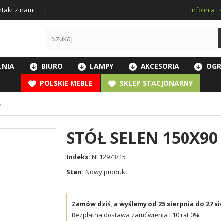
Infolinia 
takt z nami
LNIA
BIURO
LAMPY
AKCESORIA
OGR
POLSKIE MEBLE
SKLEP STACJONARNY
A
STÓŁ SELEN 150X90
Indeks:
NL12973/15
Stan:
Nowy produkt
Zamów dziś, a wyślemy od 25 sierpnia do 27 si
Bezpłatna dostawa zamówienia i 10 rat 0%.