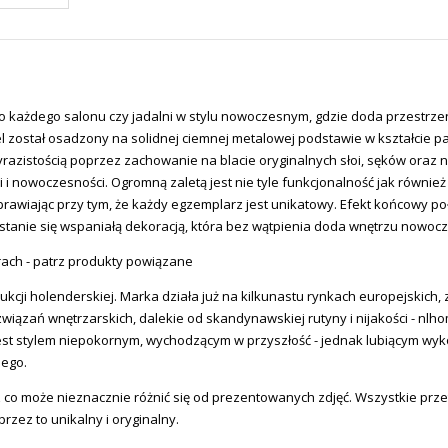
 każdego salonu czy jadalni w stylu nowoczesnym, gdzie doda przestrzeni c
 został osadzony na solidnej ciemnej metalowej podstawie w kształcie pa
razistością poprzez zachowanie na blacie oryginalnych słoi, sęków oraz 
i nowoczesności. Ogromną zaletą jest nie tyle funkcjonalność jak również
 sprawiając przy tym, że każdy egzemplarz jest unikatowy. Efekt końcowy
a stanie się wspaniałą dekoracją, która bez wątpienia doda wnętrzu now
rach - patrz produkty powiązane
ukcji holenderskiej. Marka działa już na kilkunastu rynkach europejskich, 
związań wnętrzarskich, dalekie od skandynawskiej rutyny i nijakości - nlh
ki jest stylem niepokornym, wychodzącym w przyszłość - jednak lubiącym
nego.
 co może nieznacznie różnić się od prezentowanych zdjęć. Wszystkie prz
zez to unikalny i oryginalny.