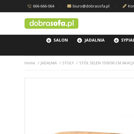
666-666-064
biuro@dobrasofa.pl
Kon
SALON
JADALNIA
SYPIA
Home
JADALNIA
STOŁY
STÓŁ SELEN 150X90 CM AKACJ