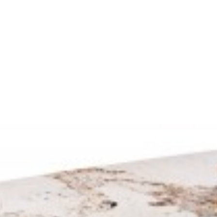
EN 180X95 CM AKACJA
STÓŁ SELEN 175-275X90 CM AKACJA
0 zł
2 664,17 zł
2 694,21 zł
3 207,39 zł
-16%
-16