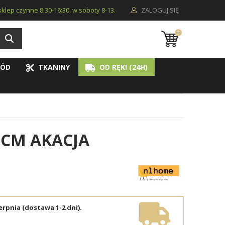
i sklep czynne 8:30-16:30, w soboty 8-13.
ZALOGUJ SIĘ
0
ÓD
TKANINY
OD RĘKI (24H)
 CM AKACJA
erpnia (dostawa 1-2 dni).