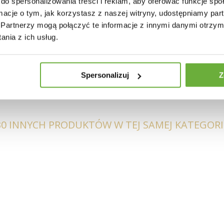
do spersonalizowania treści i reklam, aby oferować funkcje sp
y 74 cm
ormacje o tym, jak korzystasz z naszej witryny, udostępniamy p
Partnerzy mogą połączyć te informacje z innymi danymi otrzym
bodnie pomieści 4 osoby.
nia z ich usług.
Spersonalizuj
Z
30 INNYCH PRODUKTÓW W TEJ SAMEJ KATEGORII