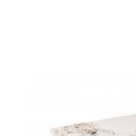
STÓŁ SELEN 215X105 CM AKACJA
STÓŁ SEL
2 653,25 zł
3 158,63 zł
2 237,9
-16%