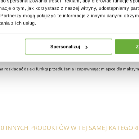
do spersonalizowania treści i reklam, aby oferować funkcje sp
lowany proszkowo, rozstaw nóg wynosi – 100cm,
ormacje o tym, jak korzystasz z naszej witryny, udostępniamy p
Partnerzy mogą połączyć te informacje z innymi danymi otrzym
nia z ich usług.
dane po jego bokach
Spersonalizuj
Z
 między podłogą a krawędzią blatu: 74 cm
na rozkładać dzięki funkcji przedłużenia i zapewniając miejsce dla maksym
30 INNYCH PRODUKTÓW W TEJ SAMEJ KATEGORII