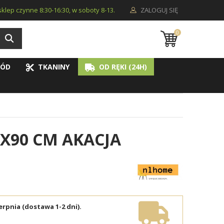
i sklep czynne 8:30-16:30, w soboty 8-13.
ZALOGUJ SIĘ
0
ÓD
TKANINY
OD RĘKI (24H)
5X90 CM AKACJA
erpnia (dostawa 1-2 dni).