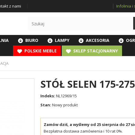
Infolinia 
takt z nami
LNIA
BIURO
LAMPY
AKCESORIA
OGR
POLSKIE MEBLE
SKLEP STACJONARNY
KACJA
STÓŁ SELEN 175-27
Indeks:
NL12969/15
Stan:
Nowy produkt
Zamów dziś, a wyślemy od 25 sierpnia do 27 si
Bezpłatna dostawa zamówienia i 10 rat 0%.