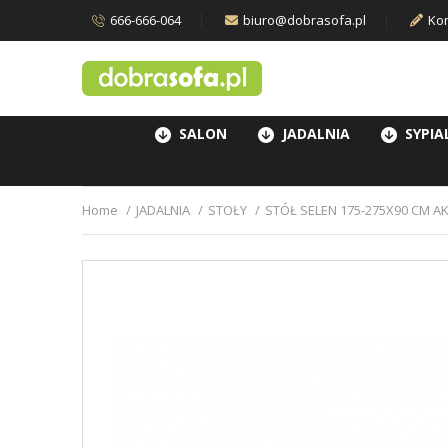
666-666-064
biuro@dobrasofa.pl
Kon
SALON
JADALNIA
SYPIA
Home
JADALNIA
STOŁY
STÓŁ SELEN 175-275X90 CM A