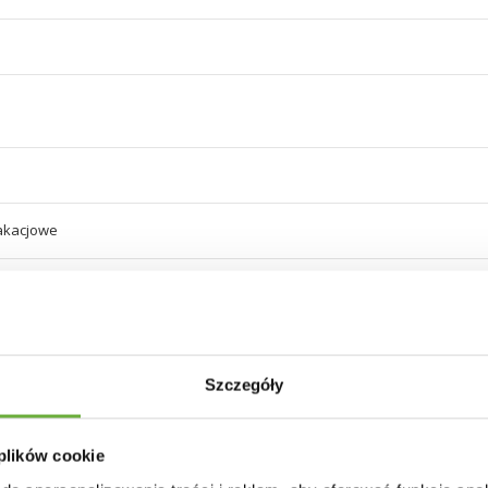
akacjowe
aturalna
lat z zaokrąglonymi i ściętymi krawędziami z zachowaną naturalnością słoi
Szczegóły
 plików cookie