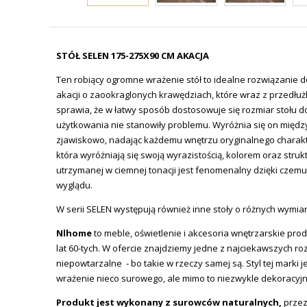
STÓŁ SELEN 175-275X90 CM AKACJA
Ten robiący ogromne wrażenie stół to idealne rozwiązanie do
akacji o zaookraglonych krawędziach, które wraz z przedłuż
sprawia, że w łatwy sposób dostosowuje się rozmiar stołu do
użytkowania nie stanowiły problemu. Wyróżnia się on między
zjawiskowo, nadając każdemu wnętrzu oryginalnego charakter
która wyróżniają się swoją wyrazistością, kolorem oraz str
utrzymanej w ciemnej tonacji jest fenomenalny dzięki czem
wyglądu.
W serii SELEN występują również inne stoły o różnych wymia
Nlhome
to meble, oświetlenie i akcesoria wnętrzarskie prod
lat 60-tych. W ofercie znajdziemy jedne z najciekawszych ro
niepowtarzalne - bo takie w rzeczy samej są. Styl tej mar
wrażenie nieco surowego, ale mimo to niezwykle dekoracyj
Produkt jest wykonany z surowców naturalnych,
przez