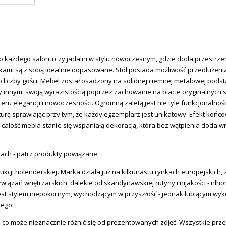
 każdego salonu czy jadalni w stylu nowoczesnym, gdzie doda przestrzeni 
kami są z sobą idealnie dopasowane. Stół posiada możliwość przedłużenia
 liczby gości. Mebel został osadzony na solidnej ciemnej metalowej podst
 innymi swoją wyrazistością poprzez zachowanie na blacie oryginalnych s
u elegancji i nowoczesności. Ogromną zaletą jest nie tyle funkcjonalnoś
ukturą sprawiając przy tym, że każdy egzemplarz jest unikatowy. Efekt ko
u całość mebla stanie się wspaniałą dekoracją, która bez wątpienia do
rach - patrz produkty powiązane
ukcji holenderskiej. Marka działa już na kilkunastu rynkach europejskich, 
związań wnętrzarskich, dalekie od skandynawskiej rutyny i nijakości - nlh
ki jest stylem niepokornym, wychodzącym w przyszłość - jednak lubiącym
nego.
 co może nieznacznie różnić się od prezentowanych zdjęć. Wszystkie prz