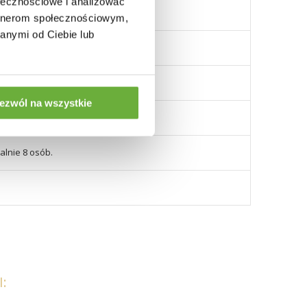
ołecznościowe i analizować
artnerom społecznościowym,
anymi od Ciebie lub
ezwól na wszystkie
alnie 8 osób.
: