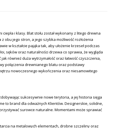
ciepła i klasy. Blat stołu został wykonany z litego drewna
 z obu jego stron, a jego szybka możliwość rozłożenia
awie w kształcie pająka tak, aby ułożenie krzeseł podczas
łoi, sęków oraz naturalności drzewa co sprawia, że wygląda
ć jak również duża wytrzymałość oraz łatwość czyszczenia,
ńcowy połączenia drewnianego blatu oraz podstawy
da wnętrzu nowoczesnego wykończenia oraz niesamowitego
zdobywając sukcesywnie nowe terytoria, a jej historia sięga
ome to brand dla odważnych Klientów. Designerskie, solidne,
 wykorzystywać surowce naturalne. Momentami może sprawiać
etarcia na metalowych elementach, drobne szczeliny oraz