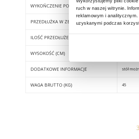
Wykorzystujemy pliki cookie 
WYKOŃCZENIE PODSTAWY
metal ma
ruch w naszej witrynie. Inf
reklamowym i analitycznym. 
PRZEDŁUŻKA W ZESTAWIE
tak
uzyskanymi podczas korzysta
ILOŚĆ PRZEDŁUŻEK W ZESTAWIE
2, dokła
WYSOKOŚĆ (CM)
wysokość
DODATKOWE INFORMACJE
stół moż
WAGA BRUTTO (KG)
45