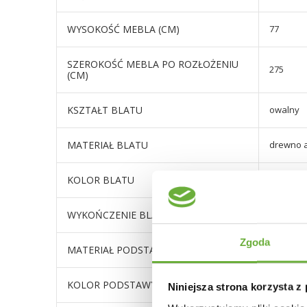
WYSOKOŚĆ MEBLA (CM)
77
SZEROKOŚĆ MEBLA PO ROZŁOŻENIU
275
(CM)
KSZTAŁT BLATU
owalny
MATERIAŁ BLATU
drewno 
KOLOR BLATU
akacja n
WYKOŃCZENIE BLATU
owalny b
Zgoda
MATERIAŁ PODSTAWY
metal
KOLOR PODSTAWY
ciemny
Niniejsza strona korzysta z