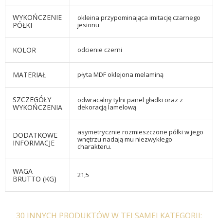
WYKOŃCZENIE
okleina przypominająca imitację czarnego
PÓŁKI
jesionu
KOLOR
odcienie czerni
MATERIAŁ
płyta MDF oklejona melaminą
SZCZEGÓŁY
odwracalny tylni panel gładki oraz z
WYKOŃCZENIA
dekoracją lamelową
asymetrycznie rozmieszczone półki w jego
DODATKOWE
wnętrzu nadają mu niezwykłego
INFORMACJE
charakteru.
WAGA
21,5
BRUTTO (KG)
30 INNYCH PRODUKTÓW W TEJ SAMEJ KATEGORII: