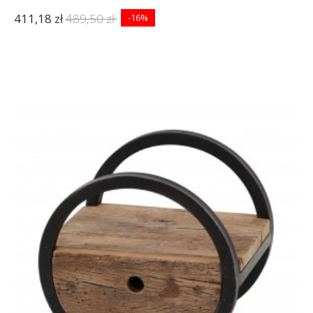
411,18 zł
489,50 zł
-16%