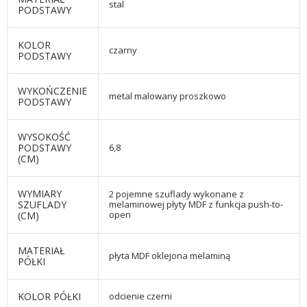
stal
PODSTAWY
KOLOR
czarny
PODSTAWY
WYKOŃCZENIE
metal malowany proszkowo
PODSTAWY
WYSOKOŚĆ
PODSTAWY
6,8
(CM)
WYMIARY
2 pojemne szuflady wykonane z
SZUFLADY
melaminowej płyty MDF z funkcja push-to-
open
(CM)
MATERIAŁ
płyta MDF oklejona melaminą
PÓŁKI
KOLOR PÓŁKI
odcienie czerni