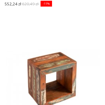
552,24 zł
620,49 zł
-11%