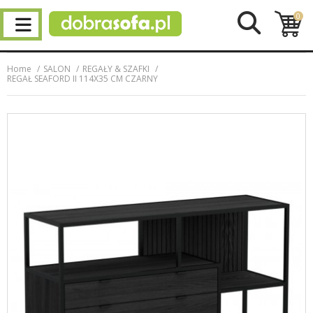
0
Home
SALON
REGAŁY & SZAFKI
REGAŁ SEAFORD II 114X35 CM CZARNY