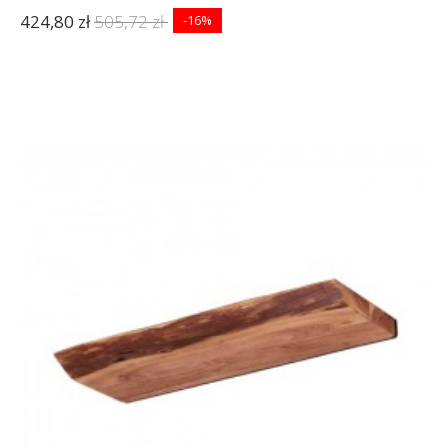
424,80 zł
505,72 zł
-16%