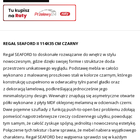
REGAŁ SEAFORD II 114X35 CM CZARNY
Regał SEAFORD to doskonałe rozwiązanie do wnętrz w stylu
nowoczesnym, gdzie dzięki swojej formie i strukturze doda
przestrzeni unikatowego wyglądu. Podstawę mebla w całości
wykonano z malowanej proszkowo stali w kolorze czarnym, którego
konstrukcję uzupełniono w
odwracalny tylni panel gładki oraz
z
dekoracją lamelową, podkreślającą jednocześnie jego
minimalistyczny design.
Wewnątrz znajdują się asymetryczne otwarte
półki wykonane z płyty MDF oklejonej melaminą w odcieniach czerni.
Dwie pojemne szuflady z
funkcją push-to-open
bez problemu zdołają
pomieścić najpotrzebniejsze rzeczy codziennego użytku, powodując
tym samym, że całość zyskuje spójną, jednolitą i nowoczesną estetykę.
Połączenie tych tekstur i barw sprawia, że mebel nabiera wyjątkowego
charakteru. Regał SEAFORD bez wątpienia sprawdzi się w każdym