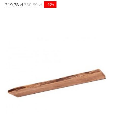
319,78 zł
380,69 zł
-16%