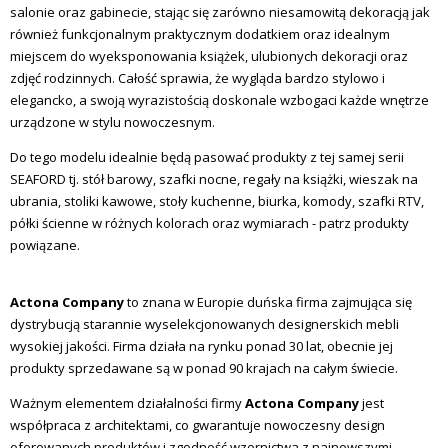
salonie oraz gabinecie, stając się zarówno niesamowitą dekoracją jak
również funkcjonalnym praktycznym dodatkiem oraz idealnym
miejscem do wyeksponowania książek, ulubionych dekoracji oraz
zdjęć rodzinnych. Całość s
prawia, że wygląda bardzo stylowo i
elegancko, a swoją wyrazistością doskonale wzbogaci każde wnętrze
urządzone w stylu nowoczesnym.
Do tego modelu idealnie będą pasować produkty z tej samej serii
SEAFORD tj. stół barowy, szafki nocne, regały na książki, wieszak na
ubrania, stoliki kawowe, stoły kuchenne, biurka, komody, szafki RTV,
półki ścienne w różnych kolorach oraz wymiarach -
patrz produkty
powiązane.
Actona Company
to znana w Europie duńska firma zajmująca się
dystrybucją starannie wyselekcjonowanych designerskich mebli
wysokiej jakości. Firma działa na rynku ponad 30 lat, obecnie jej
produkty sprzedawane są w ponad 90 krajach na całym świecie.
Ważnym elementem działalności firmy
Actona Company
jest
współpraca z architektami, co gwarantuje nowoczesny design
oferowanych produktów i zgodność wzornictwa z najnowszymi