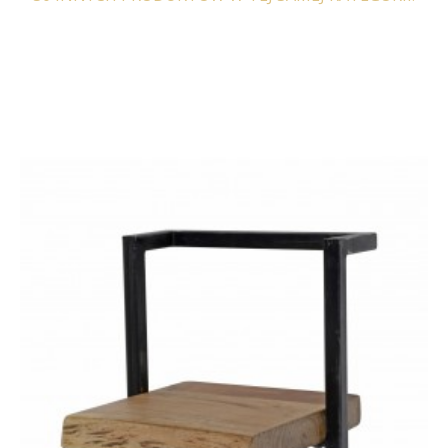
REGAŁ SEAFORD -
REGAŁ SEAFORD 77X150
CZARNY VII
CM DZIKI DĄB
221,46 zł
273,40 zł
428,97 zł
529,59 zł
-19%
-19%