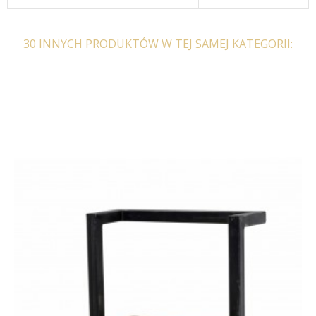
30 INNYCH PRODUKTÓW W TEJ SAMEJ KATEGORII:
SZAFKA ŚCIENNA ENES
SZAFKA ŚCIENNA ENES
40 CM
50 CM
367,50 zł
437,50 zł
453,15 zł
539,46 zł