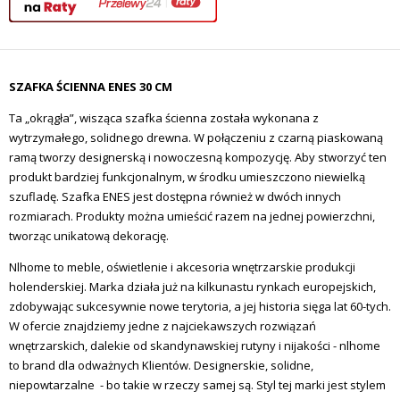
SZAFKA ŚCIENNA ENES 30 CM
Ta „okrągła”, wisząca szafka ścienna została wykonana z
wytrzymałego, solidnego drewna. W połączeniu z czarną piaskowaną
ramą tworzy designerską i nowoczesną kompozycję. Aby stworzyć ten
produkt bardziej funkcjonalnym, w środku umieszczono niewielką
szufladę. Szafka ENES jest dostępna również w dwóch innych
rozmiarach. Produkty można umieścić razem na jednej powierzchni,
tworząc unikatową dekorację.
Nlhome to meble, oświetlenie i akcesoria wnętrzarskie produkcji
holenderskiej. Marka działa już na kilkunastu rynkach europejskich,
zdobywając sukcesywnie nowe terytoria, a jej historia sięga lat 60-tych.
W ofercie znajdziemy jedne z najciekawszych rozwiązań
wnętrzarskich, dalekie od skandynawskiej rutyny i nijakości - nlhome
to brand dla odważnych Klientów. Designerskie, solidne,
niepowtarzalne - bo takie w rzeczy samej są. Styl tej marki jest stylem