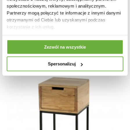
społecznościowym, reklamowym i analitycznym.
SZAFKA NOCNA ŚCIENNA JOLIET 35X20CM STAL...
Partnerzy mogą połączyć te informacje z innymi danymi
otrzymanymi od Ciebie lub uzyskanymi podczas
86,13 zł
106,33 zł
-19%
korzystania z ich usług.
Zezwól na wszystkie
Spersonalizuj