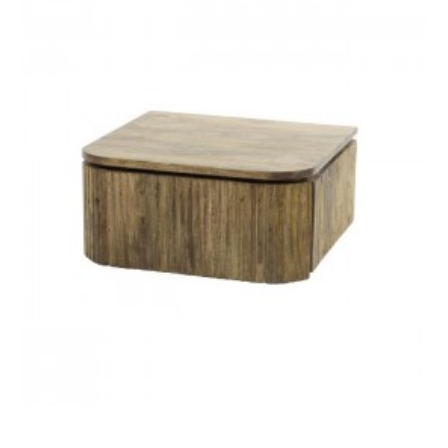
SZAFKA NA BUTY MITRA
BIAŁA 47X133,5 CM
772,67 zł
953,91 zł
-19%