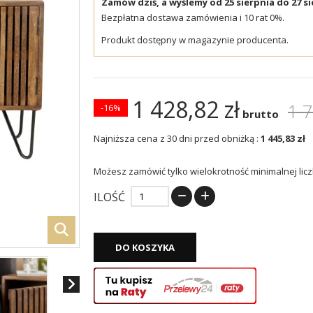
Zamów dziś, a wyślemy od 25 sierpnia do 27 si
Bezpłatna dostawa zamówienia i 10 rat 0%.
Produkt dostępny w magazynie producenta.
1 428,82 zł
1 7
-16%
brutto
Najniższa cena z 30 dni przed obniżką :
1 445,83 zł
Możesz zamówić tylko wielokrotność minimalnej licz
ILOŚĆ
DO KOSZYKA