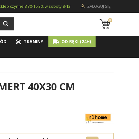
i sklep czynne 8:30-16:30, w soboty 8-13.
ZALOGUJ SIĘ
0
ÓD
TKANINY
OD RĘKI (24H)
MERT 40X30 CM