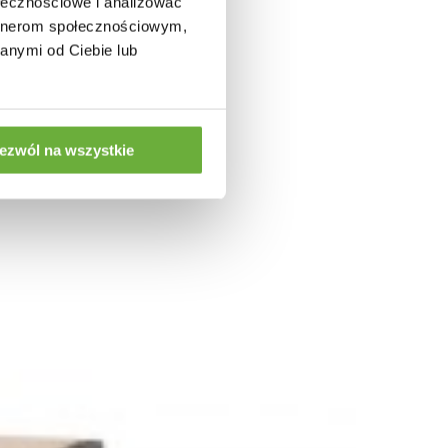
ołecznościowe i analizować
artnerom społecznościowym,
:
anymi od Ciebie lub
ezwól na wszystkie
OMERT
ZESTAW STOLIKÓW KAWOWYCH GOMERT II
80/60...