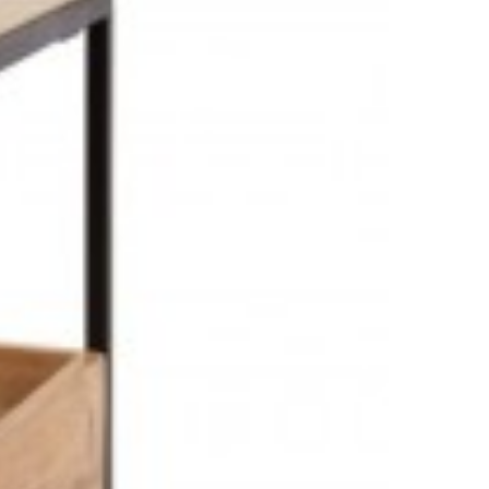
1 917,35 zł
2 282,56 zł
%
-16%