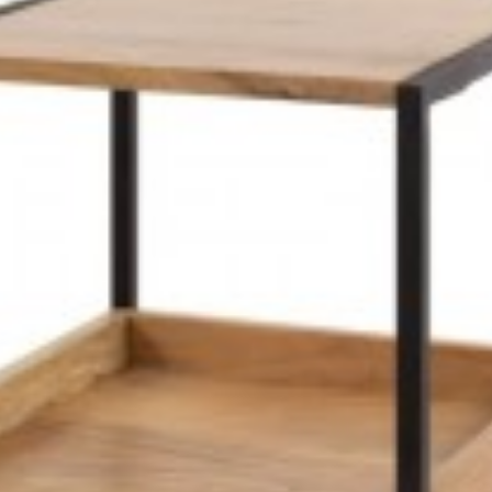
4 zł
2 330,76 zł
1 782,90 zł
2 122,50 zł
-16%
-16