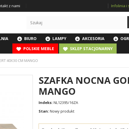
Infolinia 
takt z nami
LNIA
BIURO
LAMPY
AKCESORIA
OGR
POLSKIE MEBLE
SKLEP STACJONARNY
ERT 40X30 CM MANGO
SZAFKA NOCNA GO
MANGO
Indeks:
NL12395/16ZA
Stan:
Nowy produkt