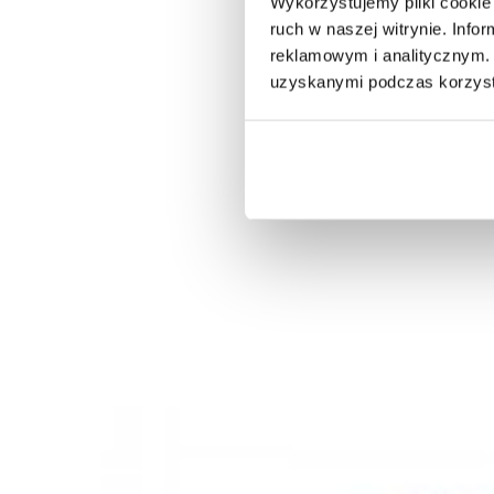
Wykorzystujemy pliki cookie 
ruch w naszej witrynie. Inf
reklamowym i analitycznym. 
uzyskanymi podczas korzysta
ZESTAW STOLIKÓW KAWOWYCH GOMERT
SZAFKA R
50/65 CM...