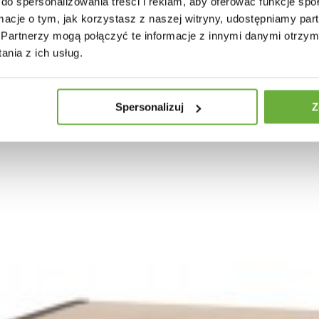
do spersonalizowania treści i reklam, aby oferować funkcje sp
ormacje o tym, jak korzystasz z naszej witryny, udostępniamy p
30 INNYCH PRODUKTÓW W TEJ SAMEJ KATEGORII
Partnerzy mogą połączyć te informacje z innymi danymi otrzym
nia z ich usług.
Spersonalizuj
Z
TV GOMERT 135X35 CM MANGO
ZESTAW STOLIKÓW KAWOWYCH G
80/60 CM...