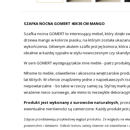
SZAFKA NOCNA GOMERT 40X30 CM MANGO
Szafka nocna GOMERT to interesujący mebel, który dzięki sw
drzewa mango w kolorze piasku, na którym została ukazana 
wykończenia. Głównym atutem szafki jest jej komora, któr
idealnie w każdej sypialni w stylu nowoczesnym czy skandy
W serii GOMERT występują także inne meble - patrz produk
Nlhome
to meble, oświetlenie i akcesoria wnętrzarskie produ
lat 60-tych. W ofercie znajdziemy jedne z najciekawszych ro
niepowtarzalne -
bo takie w rzeczy samej są. Styl tej mar
wrażenie nieco surowego, ale mimo to niezwykle dekoracyj
Produkt jest wykonany z surowców naturalnych,
przez
ewentualne nierówności są zamierzone. Każdy produkt jest pr
Zdjęcia przedstawiają przykładowy wygląd produktu. Ze względu na wła
powierzchni i detalami. Odbiór koloru zależy również od oświetlenia i 