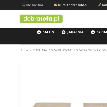
666-666-064
biuro@dobrasofa.pl
Kon
SALON
JADALNIA
SYPIA
Home
SYPIALNIA
SZAFKI NOCNE
SZAFKA NOCNA GOM