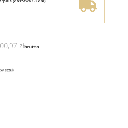
erpnia (dostawa 1-2 dni).
00,97 zł
brutto
by sztuk