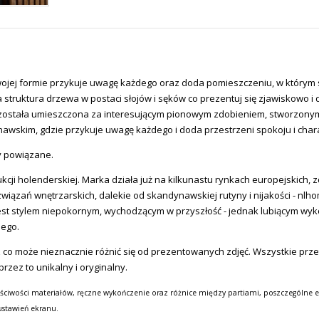
ojej formie przykuje uwagę każdego oraz doda pomieszczeniu, w którym si
struktura drzewa w postaci słojów i sęków co prezentuj się zjawiskowo 
a została umieszczona za interesującym pionowym zdobieniem, stworzon
nawskim, gdzie przykuje uwagę każdego i doda przestrzeni spokoju i char
ty powiązane.
kcji holenderskiej. Marka działa już na kilkunastu rynkach europejskich, z
związań wnętrzarskich, dalekie od skandynawskiej rutyny i nijakości -
nlh
ki jest stylem niepokornym, wychodzącym w przyszłość - jednak lubiącym 
nego.
 co może nieznacznie różnić się od prezentowanych zdjęć. Wszystkie prz
zez to unikalny i oryginalny.
ściwości materiałów, ręczne wykończenie oraz różnice między partiami, poszczególne e
ustawień ekranu.