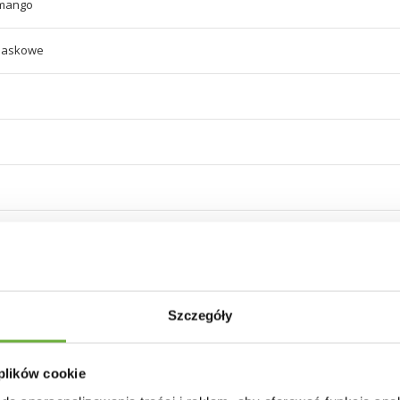
mango
iaskowe
mango
Szczegóły
 plików cookie