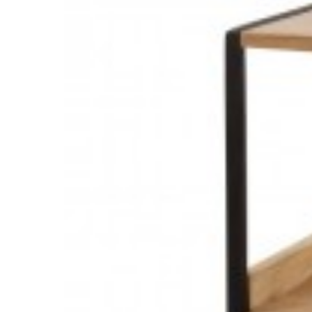
1 497,19 zł
1 782,37 zł
1 957,8
-16%