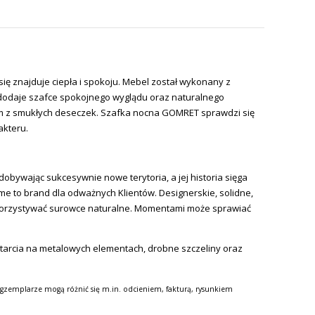
ę znajduje ciepła i spokoju. Mebel został wykonany z
i dodaje szafce spokojnego wyglądu oraz naturalnego
ym z smukłych deseczek. Szafka nocna GOMRET sprawdzi się
akteru.
dobywając sukcesywnie nowe terytoria, a jej historia sięga
ome
to
brand
dla odważnych Klientów. Designerskie, solidne,
wykorzystywać surowce naturalne. Momentami może sprawiać
etarcia na metalowych elementach, drobne szczeliny oraz
gzemplarze mogą różnić się m.in. odcieniem, fakturą, rysunkiem