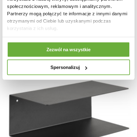
społecznościowym, reklamowym i analitycznym.
Partnerzy mogą połączyć te informacje z innymi danymi
209,44 zł
258,57 zł
-19%
otrzymanymi od Ciebie lub uzyskanymi podczas
korzystania z ich usług.
Zezwól na wszystkie
Spersonalizuj