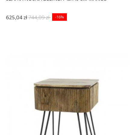
625,04 zł
744,09 zł
-16%