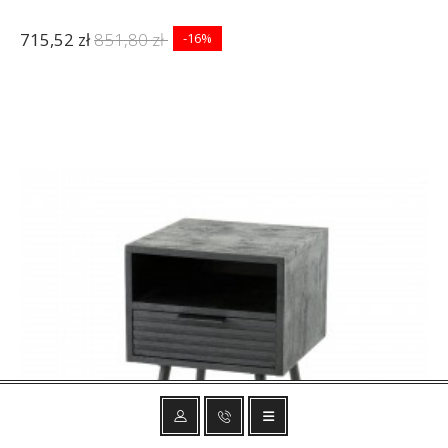
715,52 zł
851,80 zł
-16%