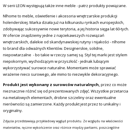
W serii LEON występują także inne meble - patrz produkty powiązane.
Nlhome
to meble, oświetlenie i akcesoria wnętrzarskie produkcji
holenderskiej. Marka działa już na kilkunastu rynkach europejskich,
zdobywając sukcesywnie nowe terytoria, a jej historia sięga lat 60-tych.
W ofercie znajdziemy jedne z najciekawszych rozwiązań
wnętrzarskich, dalekie od skandynawskiej rutyny i nijakości -
nlhome
to
brand
dla odważnych Klientów. Designerskie, solidne,
niepowtarzalne -
bo takie w rzeczy samej są. Styl tej marki jest stylem
niepokornym, wychodzącym w przyszłość - jednak lubiącym
wykorzystywać surowce naturalne. Momentami może sprawiać
wrażenie nieco surowego, ale mimo to niezwykle dekoracyjnego.
Produkt jest wykonany z surowców naturalnych,
przez co może
nieznacznie różnić się od prezentowanych zdjęć. Wszystkie przetarcia
na metalowych elementach, drobne szczeliny oraz ewentualne
nierówności są zamierzone. Każdy produkt jest przez to unikalny i
oryginalny.
Zdjęcia przedstawiają przykładowy wygląd produktu. Ze względu na właściwości
materiałów, ręczne wykończenie oraz różnice między partiami, poszczególne