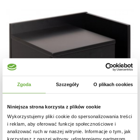
Zgoda
Szczegóły
O plikach cookies
Niniejsza strona korzysta z plików cookie
Wykorzystujemy pliki cookie do spersonalizowania treści
i reklam, aby oferować funkcje społecznościowe i
analizować ruch w naszej witrynie. Informacje o tym, jak
SZAFKA NOCNA ŚCIENNA ASHLAN 40X32 CM CZARNY
korzystasz z naszej witryny, udostępniamy partnerom