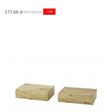
577,66 zł
687,69 zł
-16%