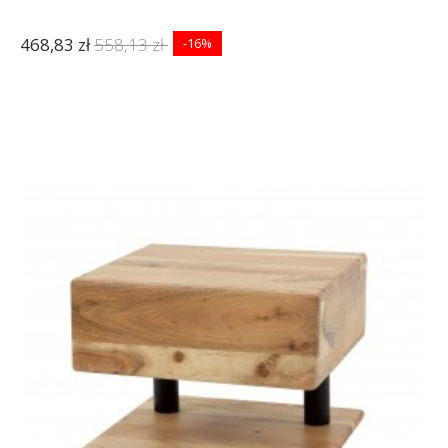
468,83 zł
558,13 zł
-16%