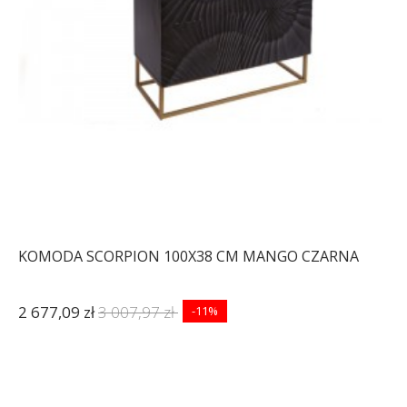
1 793,10 zł
2 014,71 zł
1 306,92 zł
1 468,44 zł
-11%
-11%
KOMODA SCORPION 100X38 CM MANGO CZARNA
2 677,09 zł
3 007,97 zł
-11%