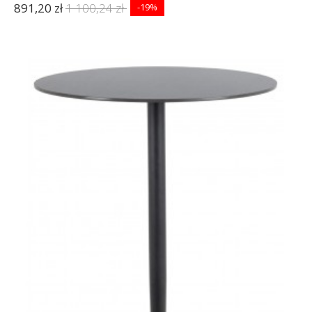
891,20 zł
1 100,24 zł
-19%