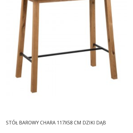
STÓŁ BAROWY CHARA
117X58 CM DZIKI DĄB
1 205,87 zł
1 488,72 zł
-19%
STÓŁ BAROWY CHARA 117X58 CM DZIKI DĄB