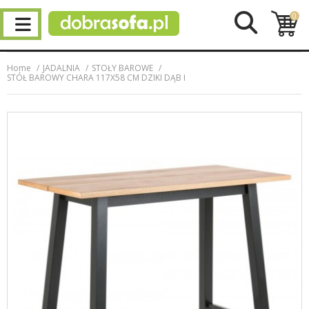
0
Home
JADALNIA
STOŁY BAROWE
STÓŁ BAROWY CHARA 117X58 CM DZIKI DĄB I