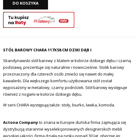
DO KOSZYKA
STÓŁ BAROWY CHARA 117X58 CM DZIKI DĄB I
Skandynawski stół barowy z blatem w kolorze dzikiego dębu i czarną
podstawą, prezentuje się naturalnie i nowocześnie. Stolik barowy
przeznaczony dla czterech osób zmieści się nawet do małej
kawalerki. Dla większego komfortu użytkowania stół został
wyposażony w metalowy, czarny podnóżek. Stół barowy występuje
również z nogami w kolorze dzikiego dębu.
W serii CHARA występują także: stoły, biurko, ławka, komoda.
Actona Company
to znana w Europie duńska firma zajmująca się
dystrybucją starannie wyselekcjonowanych designerskich mebli
wysokiej jakości. Firma działa na rynku ponad 30 lat, obecnie jej