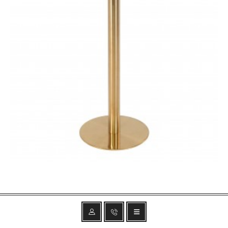
STÓŁ BAROWY BOLZANO 70 CM BIAŁY