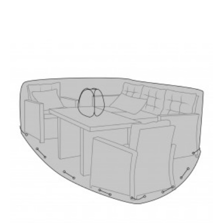
SKRZYNIA OGRODOWA
SKRZYNIA OGRODOWA
CASSIS ŚREDNIA SZARA
DUBROVNIK DUŻA
CZARNA
1 299,97 zł
1 547,59 zł
656,29 zł
781,30 zł
-16%
-16%