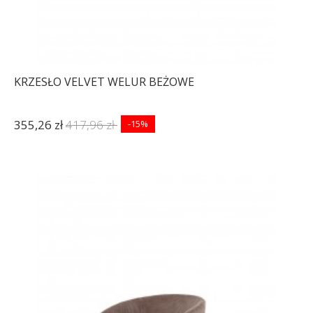
KRZESŁO VELVET WELUR BEŻOWE
355,26 zł
417,96 zł
-15%