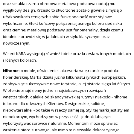
oraz smukła czarna obrotowa metalowa podstawa nadają mu
wyjątkowy design. Krzesło to stworzone zostało głównie z myślą o
użytkownikach ceniących sobie funkcjonalność oraz stylowe
wykończenie. Efekt końcowy połączenia jasnego koloru siedziska
oraz ciemnej metalowej podstawy jest fenomenalny, dzięki czemu
idealnie sprawdzi się w jadalniach w stylu klasycznym oraz
nowoczesnym.
W serii KARA występują również fotele oraz krzesła w innych modelach
i różnych kolorach.
Nlhome
to meble, oświetlenie i akcesoria wnętrzarskie produkcji
holenderskiej. Marka działa już na kilkunastu rynkach europejskich,
zdobywając sukcesywnie nowe terytoria, a jej historia sięga lat 60-tych.
W ofercie znajdziemy jedne z najciekawszych rozwiązań
wnętrzarskich, dalekie od skandynawskiej rutyny i nijakości - nlhome
to brand dla odważnych Klientów. Designerskie, solidne,
niepowtarzalne - bo takie w rzeczy samej są. Styl tej marki jest stylem
niepokornym, wychodzącym w przyszłość - jednak lubiącym
wykorzystywać surowce naturalne. Momentami może sprawiać
wrażenie nieco surowego, ale mimo to niezwykle dekoracyjnego.