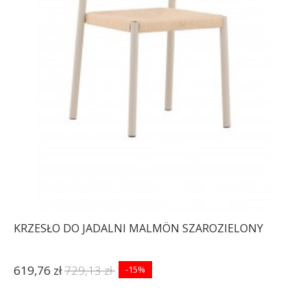
KRZESŁO DO JADALNI MALMÖN SZAROZIELONY
619,76 zł
729,13 zł
-15%