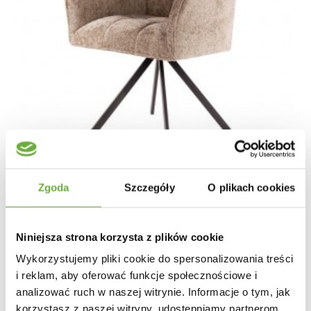
Zgoda
Szczegóły
O plikach cookies
Niniejsza strona korzysta z plików cookie
KRZESŁO OBROTOWE DORIS TAUPE
Wykorzystujemy pliki cookie do spersonalizowania treści
i reklam, aby oferować funkcje społecznościowe i
909,22 zł
1 082,40 zł
-16%
analizować ruch w naszej witrynie. Informacje o tym, jak
korzystasz z naszej witryny, udostępniamy partnerom