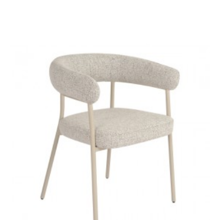
KRZESŁO OBROTOWE
KARA SZARE
1 004,83 zł
1 196,23 zł
-16%