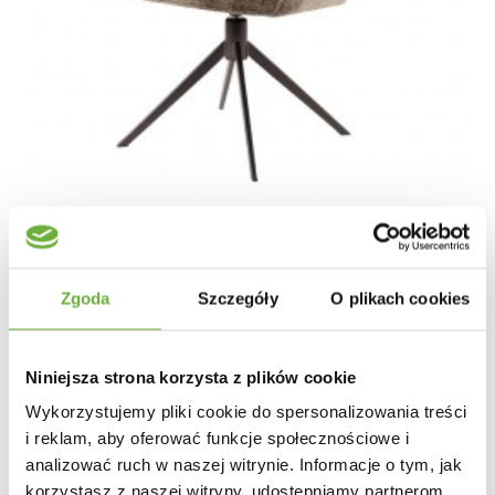
Zgoda
Szczegóły
O plikach cookies
KRZESŁO OBROTOWE KARA SZARE
1 004,83 zł
1 196,23 zł
-16%
Niniejsza strona korzysta z plików cookie
Wykorzystujemy pliki cookie do spersonalizowania treści
i reklam, aby oferować funkcje społecznościowe i
analizować ruch w naszej witrynie. Informacje o tym, jak
korzystasz z naszej witryny, udostępniamy partnerom