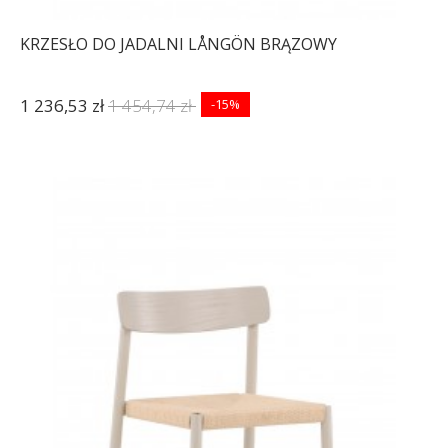
KRZESŁO DO JADALNI LÅNGÖN BRĄZOWY
1 236,53 zł
1 454,74 zł
-15%