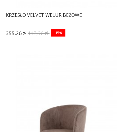
KRZESŁO VELVET WELUR BEŻOWE
355,26 zł
417,96 zł
-15%