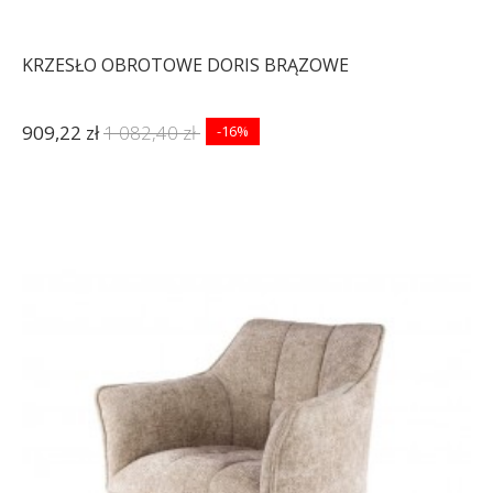
KRZESŁO OBROTOWE DORIS BRĄZOWE
909,22 zł
1 082,40 zł
-16%