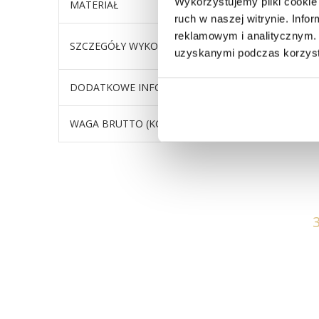
Wykorzystujemy pliki cookie 
MATERIAŁ
drewno 
ruch w naszej witrynie. Inf
reklamowym i analitycznym. 
mebel wy
SZCZEGÓŁY WYKOŃCZENIA
użytkowan
uzyskanymi podczas korzysta
DODATKOWE INFORMACJE
Produkt 
WAGA BRUTTO (KG)
50