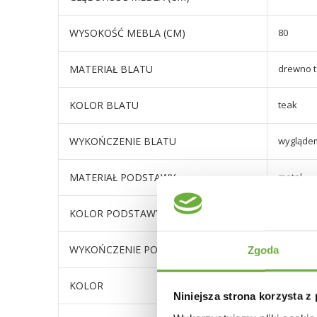
WYSOKOŚĆ MEBLA (CM)
80
MATERIAŁ BLATU
drewno 
KOLOR BLATU
teak
WYKOŃCZENIE BLATU
wyglądem
MATERIAŁ PODSTAWY
metal
KOLOR PODSTAWY
srebrny
WYKOŃCZENIE PODSTAWY
połysk
Zgoda
KOLOR
teak
Niniejsza strona korzysta z