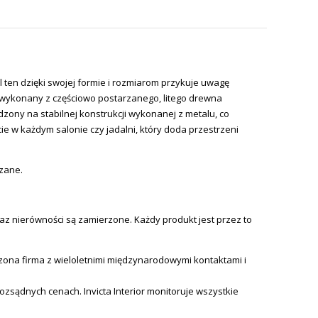
ten dzięki swojej formie i rozmiarom przykuje uwagę
n wykonany z częściowo postarzanego, litego drewna
zony na stabilnej konstrukcji wykonanej z metalu, co
e w każdym salonie czy jadalni, który doda przestrzeni
ązane.
az nierówności są zamierzone. Każdy produkt jest przez to
ona firma z wieloletnimi międzynarodowymi kontaktami i
 rozsądnych cenach.
Invicta
Interior monitoruje wszystkie