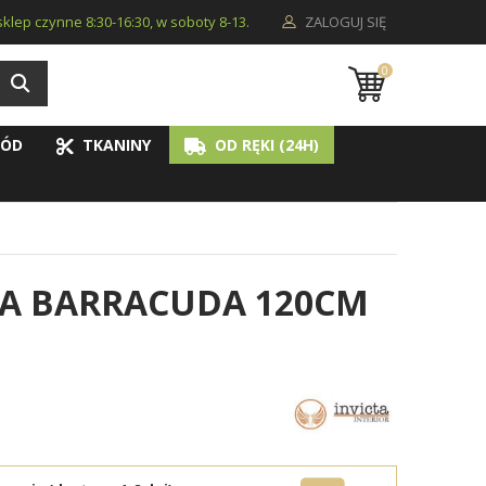
i sklep czynne 8:30-16:30, w soboty 8-13.
ZALOGUJ SIĘ
0
ÓD
TKANINY
OD RĘKI (24H)
A BARRACUDA 120CM