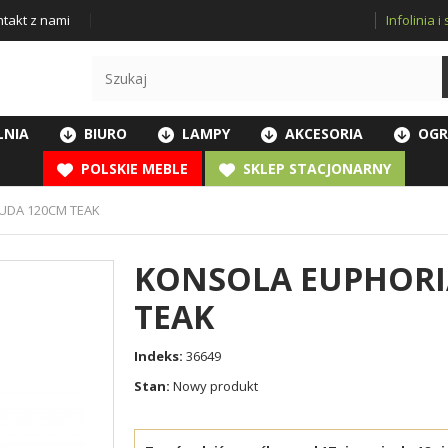
Infolinia 
takt z nami
LNIA
BIURO
LAMPY
AKCESORIA
OGR
POLSKIE MEBLE
SKLEP STACJONARNY
UDA 120CM TEAK
KONSOLA EUPHORI
TEAK
Indeks:
36649
Stan:
Nowy produkt