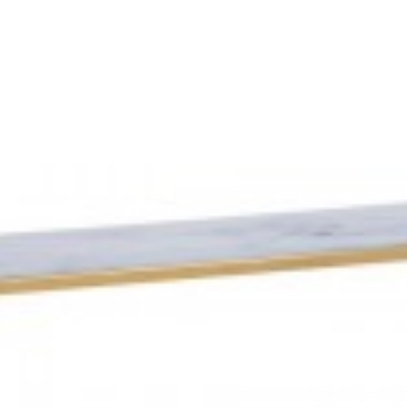
BLAT STOŁU EUPHORIA BARRACUDA
SZKLANY BLAT STOLIKA KAWOWEG
EUPHORIA...
zł
863,04 zł
313,74 zł
352,52 zł
-11%
-11%