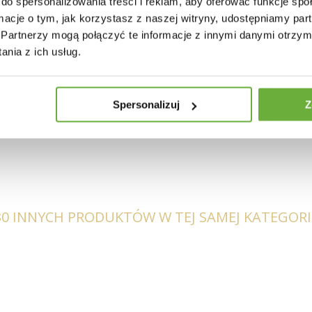
do spersonalizowania treści i reklam, aby oferować funkcje sp
tekowe
ormacje o tym, jak korzystasz z naszej witryny, udostępniamy p
Partnerzy mogą połączyć te informacje z innymi danymi otrzym
konywano ręcznie, a przez to, że jest produktem naturalnym, mogą wystę
ia takie jak dziury, pęknięcia i nierówności to cechy charakterystyczne tej 
nia z ich usług.
sprzedawany bez szklanego blatu - jest on dostępny w naszym sklepie (ko
Spersonalizuj
Z
30 INNYCH PRODUKTÓW W TEJ SAMEJ KATEGORII