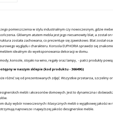
zego pomieszczenia w stylu industrialnym czy nowoczesnym, gdzie mebel 
kończenia. Głównym atutem mebla jest jego niesamowity blat, a został o
ruktura została zachowana, co prezentuje się zjawiskowo. Blat został osad
 surowego wyglądu i charakteru. Konsola EUPHORIA sprawdzi się znakomici
ym meblem idealnym do wyeksponowania dekoracji w domu.
mody, konsole, stojaki na wino, regały oraz lampy, - patrz produkty powi
ostępny w naszym sklepie (kod produktu - 36649G)
e różnić się od prezentowanych zdjęć. Wszystkie przetarcia, szczeliny or
ignerskich mebli i akcesoriów domowych. Jest to dynamiczna i doświadcz
słów.
tom duży wybór nowoczesnych i klasycznych mebli o wyjątkowej jakości w
otrzymują najnowsze i najwyższej jakości designerskie meble.