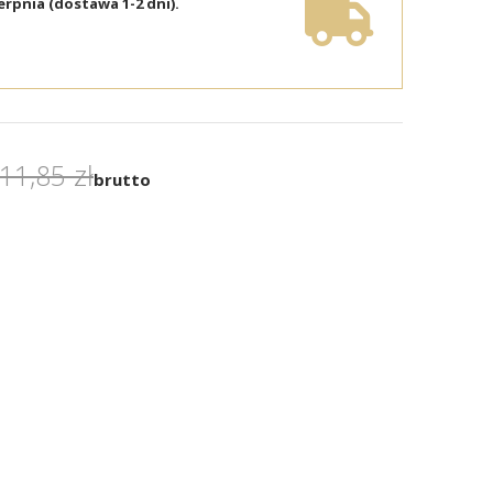
erpnia (dostawa 1-2 dni).
11,85 zł
brutto