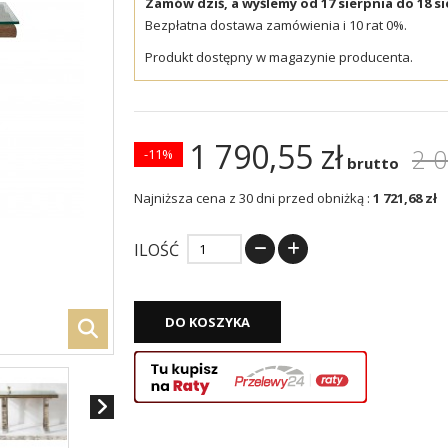
Zamów dziś, a wyślemy od 17 sierpnia do 18 si
Bezpłatna dostawa zamówienia i 10 rat 0%.
Produkt dostępny w magazynie producenta.
1 790,55 zł
2 0
-11%
brutto
Najniższa cena z 30 dni przed obniżką :
1 721,68 zł
ILOŚĆ
DO KOSZYKA