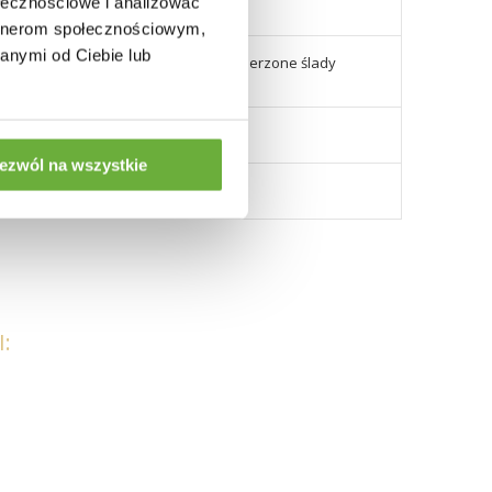
ołecznościowe i analizować
artnerom społecznościowym,
anymi od Ciebie lub
pować różnice kolorystyczne lub zamierzone ślady
serii.
d produktu - 36649G)
ezwól na wszystkie
: