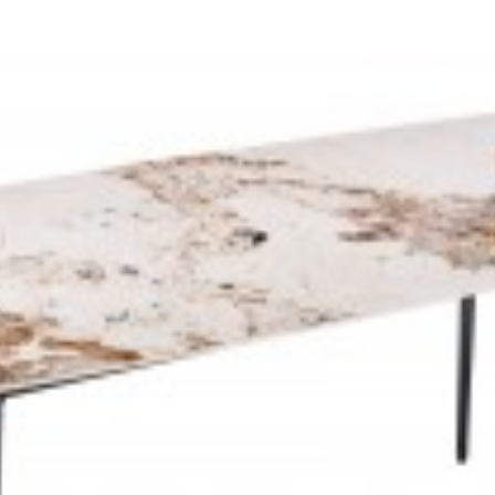
zł
396,94 zł
1 219,51 zł
1 370,23 zł
-11%
-11