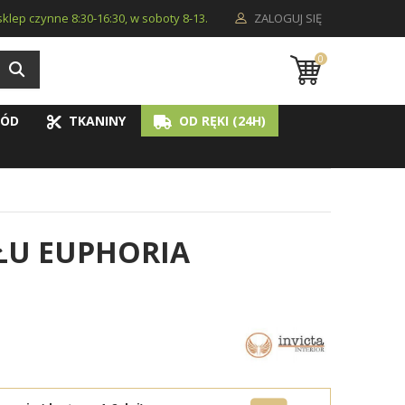
i sklep czynne 8:30-16:30, w soboty 8-13.
ZALOGUJ SIĘ
0
ÓD
TKANINY
OD RĘKI (24H)
ŁU EUPHORIA