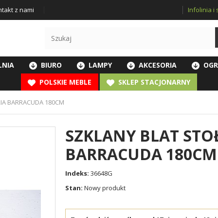
Infolinia 
takt z nami
LNIA
BIURO
LAMPY
AKCESORIA
OGR
POLSKIE MEBLE
SKLEP STACJONARNY
RIA BARRACUDA 180CM
SZKLANY BLAT STO
BARRACUDA 180CM
Indeks:
36648G
Stan:
Nowy produkt