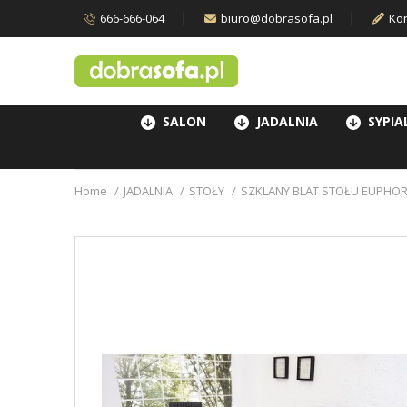
666-666-064
biuro@dobrasofa.pl
Kon
SALON
JADALNIA
SYPIA
Home
JADALNIA
STOŁY
SZKLANY BLAT STOŁU EUPHO