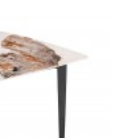
1 034,79 zł
1 162,69 zł
1 519,14 
%
-11%