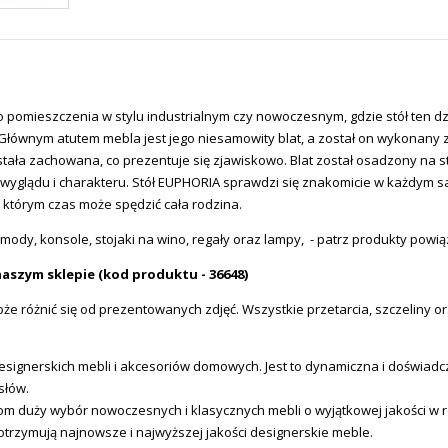
 pomieszczenia w stylu industrialnym czy nowoczesnym, gdzie stół ten dz
Głównym atutem mebla jest jego niesamowity blat, a został on wykonany 
stała zachowana, co prezentuje się zjawiskowo. Blat został osadzony na s
 wyglądu i charakteru. Stół EUPHORIA sprawdzi się znakomicie w każdym sa
 którym czas może spędzić cała rodzina.
mody, konsole, stojaki na wino, regały oraz lampy, - patrz produkty powi
aszym sklepie (kod produktu - 36648)
e różnić się od prezentowanych zdjęć. Wszystkie przetarcia, szczeliny or
ignerskich mebli i akcesoriów domowych. Jest to dynamiczna i doświadcz
słów.
tom duży wybór nowoczesnych i klasycznych mebli o wyjątkowej jakości w
otrzymują najnowsze i najwyższej jakości designerskie meble.