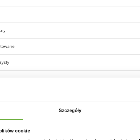
tny
rtowane
zysty
sprzedawany bez stołu - jest on dostępny w naszym sklepie (kod produktu 
Szczegóły
 plików cookie