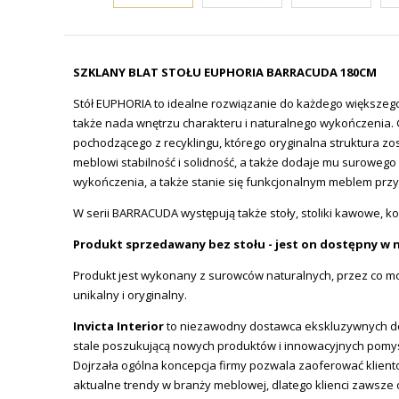
SZKLANY BLAT STOŁU EUPHORIA BARRACUDA 180CM
Stół EUPHORIA to idealne rozwiązanie do każdego większego
także nada wnętrzu charakteru i naturalnego wykończenia. 
pochodzącego z recyklingu, którego oryginalna struktura zo
meblowi stabilność i solidność, a także dodaje mu surowego
wykończenia, a także stanie się funkcjonalnym meblem przy
W serii BARRACUDA występują także stoły, stoliki kawowe, ko
Produkt sprzedawany bez stołu - jest on dostępny w n
Produkt jest wykonany z surowców naturalnych, przez co moż
unikalny i oryginalny.
Invicta
Interior
to niezawodny dostawca ekskluzywnych des
stale poszukującą nowych produktów i innowacyjnych pomy
Dojrzała ogólna koncepcja firmy pozwala zaoferować klien
aktualne trendy w branży meblowej, dlatego klienci zawsze 