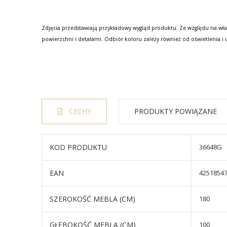
Zdjęcia przedstawiają przykładowy wygląd produktu. Ze względu na wła
powierzchni i detalami. Odbiór koloru zależy również od oświetlenia i 
CECHY
PRODUKTY POWIĄZANE
KOD PRODUKTU
36648G
EAN
4251854
SZEROKOŚĆ MEBLA (CM)
180
GŁĘBOKOŚĆ MEBLA (CM)
100