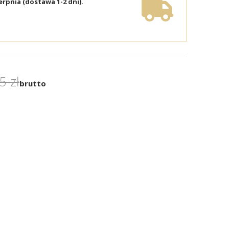
erpnia (dostawa 1-2 dni).
5 zł
brutto