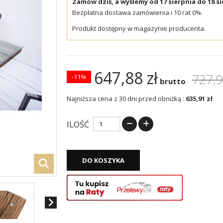
Zamów dziś, a wyślemy od 17 sierpnia do 18 si
Bezpłatna dostawa zamówienia i 10 rat 0%.
Produkt dostępny w magazynie producenta.
647,88 zł
727,9
-11%
brutto
Najniższa cena z 30 dni przed obniżką :
635,91 zł
ILOŚĆ
DO KOSZYKA