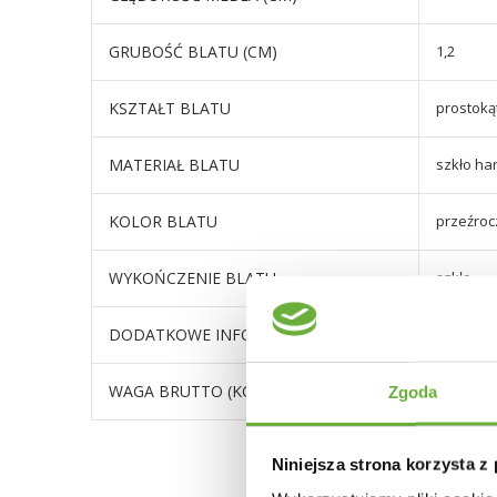
GRUBOŚĆ BLATU (CM)
1,2
KSZTAŁT BLATU
prostoką
MATERIAŁ BLATU
szkło ha
KOLOR BLATU
przeźroc
WYKOŃCZENIE BLATU
szkło
DODATKOWE INFORMACJE
Produkt 
WAGA BRUTTO (KG)
25
Zgoda
Niniejsza strona korzysta z