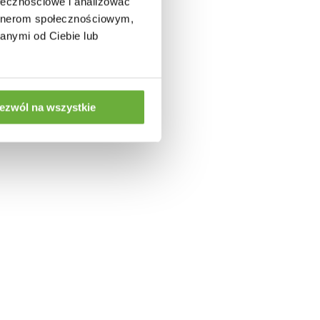
ołecznościowe i analizować
artnerom społecznościowym,
:
anymi od Ciebie lub
ezwól na wszystkie
CM
STOJAK NA WINO BARRACUDA 140 CM
LAMPA PO
177 CM