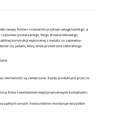
ięki swojej formie i rozmiarom przykuje uwagę każdego, a
z częściowo postarzanego, litego drewna tekowego,
tabilnej konstrukcji wykonanej z metalu, co zapewnia
lonie czy jadalni, który doda przestrzeni naturalnego
ązane.
az nierówności są zamierzone. Każdy produkt jest przez to
ona firma z wieloletnimi międzynarodowymi kontaktami i
 rozsądnych cenach.
Invicta
Interior monitoruje wszystkie