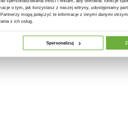
do spersonalizowania treści i reklam, aby oferować funkcje sp
ormacje o tym, jak korzystasz z naszej witryny, udostępniamy p
30 INNYCH PRODUKTÓW W TEJ SAMEJ KATEGORII
Partnerzy mogą połączyć te informacje z innymi danymi otrzym
nia z ich usług.
Spersonalizuj
Z
AWOWY BARRACUDA 40 CM
LAMPA WISZĄCA BARRACUDA 152 