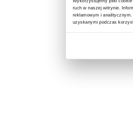
Wykorzystujemy pliki cookie 
ruch w naszej witrynie. Inf
reklamowym i analitycznym. 
uzyskanymi podczas korzysta
160X40 CM
LAMPA WISZĄCA BARRACUDA 70 CM
STOLIK K