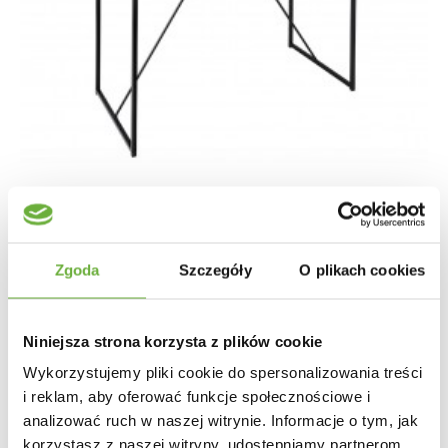
Zgoda
Szczegóły
O plikach cookies
STÓŁ BAROWY SLIM LINE 120X60 CM CZARNY
Niniejsza strona korzysta z plików cookie
422,25 zł
474,44 zł
-11%
Wykorzystujemy pliki cookie do spersonalizowania treści
i reklam, aby oferować funkcje społecznościowe i
analizować ruch w naszej witrynie. Informacje o tym, jak
korzystasz z naszej witryny, udostępniamy partnerom