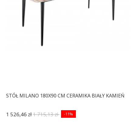
BARRACUDA
BARRACUDA 70 CM
347,73 zł
390,71 zł
579,81 zł
651,47 zł
-11%
-11%
STÓŁ MILANO 180X90 CM CERAMIKA BIAŁY KAMIEŃ
1 526,46 zł
1 715,13 zł
-11%