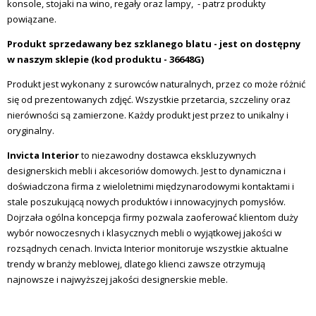
konsole, stojaki na wino, regały oraz lampy, - patrz produkty
powiązane.
Produkt sprzedawany bez szklanego blatu - jest on dostępny
w naszym sklepie (kod produktu - 36648G)
Produkt jest wykonany z surowców naturalnych, przez co może różnić
się od prezentowanych zdjęć. Wszystkie przetarcia, szczeliny oraz
nierówności są zamierzone. Każdy produkt jest przez to unikalny i
oryginalny.
Invicta
Interior
to niezawodny dostawca ekskluzywnych
designerskich mebli i akcesoriów domowych. Jest to dynamiczna i
doświadczona firma z wieloletnimi międzynarodowymi kontaktami i
stale poszukującą nowych produktów i innowacyjnych pomysłów.
Dojrzała ogólna koncepcja firmy pozwala zaoferować klientom duży
wybór nowoczesnych i klasycznych mebli o wyjątkowej jakości w
rozsądnych cenach.
Invicta
Interior monitoruje wszystkie aktualne
trendy w branży meblowej, dlatego klienci zawsze otrzymują
najnowsze i najwyższej jakości designerskie meble.