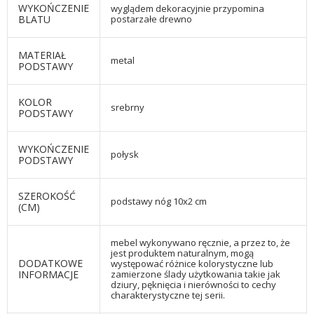
WYKOŃCZENIE
wyglądem dekoracyjnie przypomina
BLATU
postarzałe drewno
MATERIAŁ
metal
PODSTAWY
KOLOR
srebrny
PODSTAWY
WYKOŃCZENIE
połysk
PODSTAWY
SZEROKOŚĆ
podstawy nóg 10x2 cm
(CM)
mebel wykonywano ręcznie, a przez to, że
jest produktem naturalnym, mogą
DODATKOWE
występować różnice kolorystyczne lub
INFORMACJE
zamierzone ślady użytkowania takie jak
dziury, pęknięcia i nierówności to cechy
charakterystyczne tej serii.