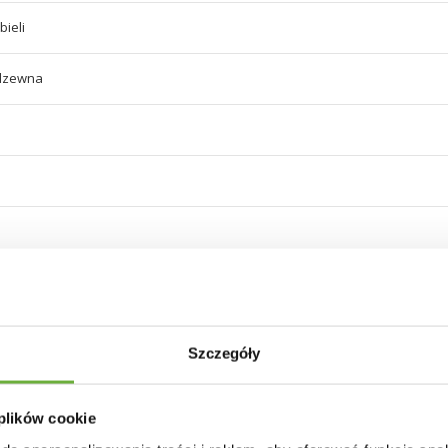
bieli
rdzewna
30 INNYCH PRODUKTÓW W TEJ SAMEJ KATEGORII
Szczegóły
 plików cookie