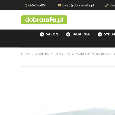
666-666-064
biuro@dobrasofa.pl
Kon
SALON
JADALNIA
SYPIA
Home
JADALNIA
STOŁY
STÓŁ SZKLANY MODERN BAROC