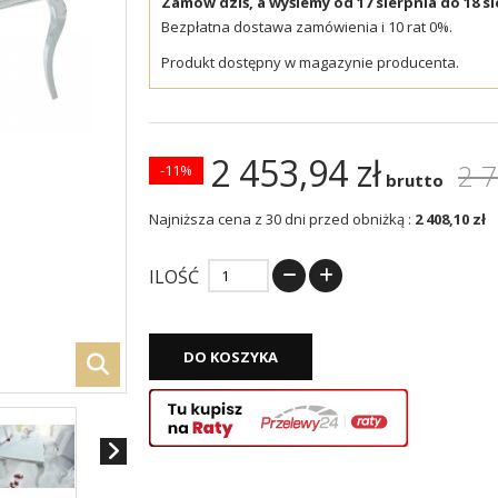
Zamów dziś, a wyślemy od 17 sierpnia do 18 si
Bezpłatna dostawa zamówienia i 10 rat 0%.
Produkt dostępny w magazynie producenta.
2 453,94 zł
2 7
-11%
brutto
Najniższa cena z 30 dni przed obniżką :
2 408,10 zł
ILOŚĆ
DO KOSZYKA