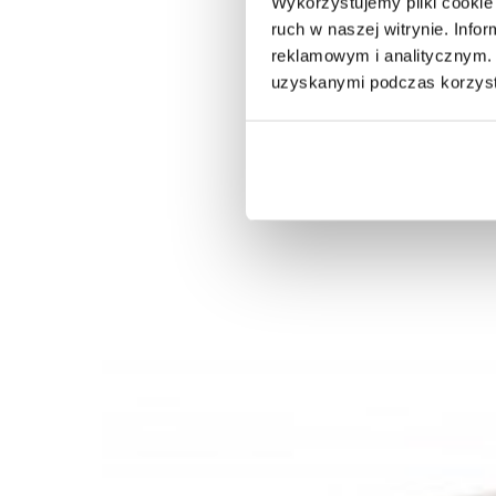
Wykorzystujemy pliki cookie 
ruch w naszej witrynie. Inf
reklamowym i analitycznym. 
uzyskanymi podczas korzysta
STÓŁ SZKLANY MODERN BAROCK 180X90 CM
STÓŁ SZK
CZARNY
BIAŁY
2 233,54 zł
2 509,60 zł
2 319,3
-11%