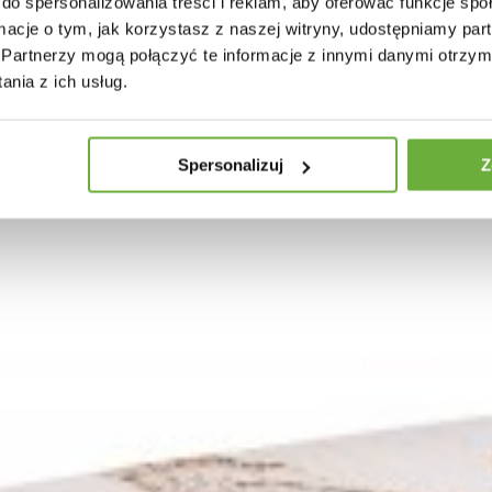
do spersonalizowania treści i reklam, aby oferować funkcje sp
ormacje o tym, jak korzystasz z naszej witryny, udostępniamy p
Partnerzy mogą połączyć te informacje z innymi danymi otrzym
nia z ich usług.
Spersonalizuj
Z
LANY MODER BAROCK 180X90 CM
STÓŁ SZKLANY MODERN BAROCK 2
CM...
3 zł
2 605,99 zł
2 560,70 zł
2 877,19 zł
-11%
-11