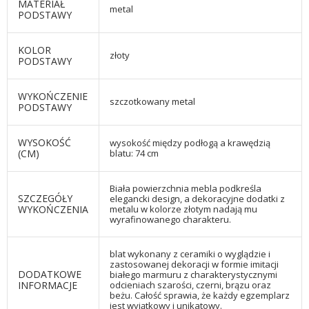
MATERIAŁ
metal
PODSTAWY
KOLOR
złoty
PODSTAWY
WYKOŃCZENIE
szczotkowany metal
PODSTAWY
WYSOKOŚĆ
wysokość między podłogą a krawędzią
(CM)
blatu: 74 cm
Biała powierzchnia mebla podkreśla
SZCZEGÓŁY
elegancki design, a dekoracyjne dodatki z
WYKOŃCZENIA
metalu w kolorze złotym nadają mu
wyrafinowanego charakteru.
blat wykonany z ceramiki o wyglądzie i
zastosowanej dekoracji w formie imitacji
DODATKOWE
białego marmuru z charakterystycznymi
INFORMACJE
odcieniach szarości, czerni, brązu oraz
beżu. Całość sprawia, że każdy egzemplarz
jest wyjątkowy i unikatowy.