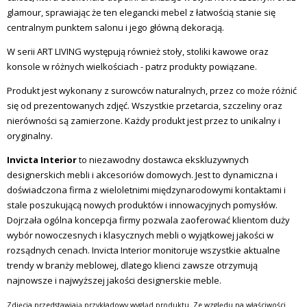
glamour, sprawiając że ten elegancki mebel z łatwością stanie się
centralnym punktem salonu i jego główną dekoracją.
W serii ART LIVING
występują również stoły, stoliki kawowe oraz
konsole w różnych wielkościach - patrz produkty powiązane.
Produkt jest wykonany z surowców naturalnych, przez co może różnić
się od prezentowanych zdjęć. Wszystkie przetarcia, szczeliny oraz
nierówności są zamierzone. Każdy produkt jest przez to unikalny i
oryginalny.
Invicta Interior
to niezawodny dostawca ekskluzywnych
designerskich mebli i akcesoriów domowych. Jest to dynamiczna i
doświadczona firma z wieloletnimi międzynarodowymi kontaktami i
stale poszukującą nowych produktów i innowacyjnych pomysłów.
Dojrzała ogólna koncepcja firmy pozwala zaoferować klientom duży
wybór nowoczesnych i klasycznych mebli o wyjątkowej jakości w
rozsądnych cenach. Invicta Interior monitoruje wszystkie aktualne
trendy w branży meblowej, dlatego klienci zawsze otrzymują
najnowsze i najwyższej jakości designerskie meble.
Zdjęcia przedstawiają przykładowy wygląd produktu. Ze względu na właściwości