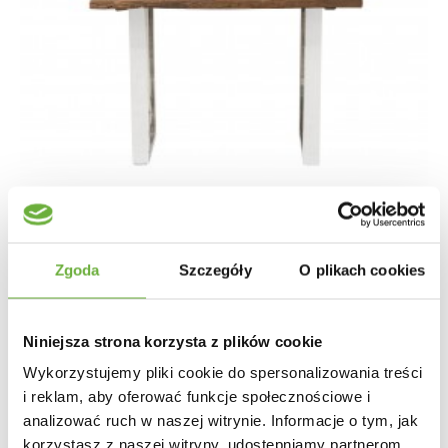
Zgoda
Szczegóły
O plikach cookies
KONSOLA EUPHORIA BARRACUDA 120CM TEAK
Niniejsza strona korzysta z plików cookie
Wykorzystujemy pliki cookie do spersonalizowania treści
1 790,55 zł
2 011,85 zł
-11%
i reklam, aby oferować funkcje społecznościowe i
analizować ruch w naszej witrynie. Informacje o tym, jak
korzystasz z naszej witryny, udostępniamy partnerom