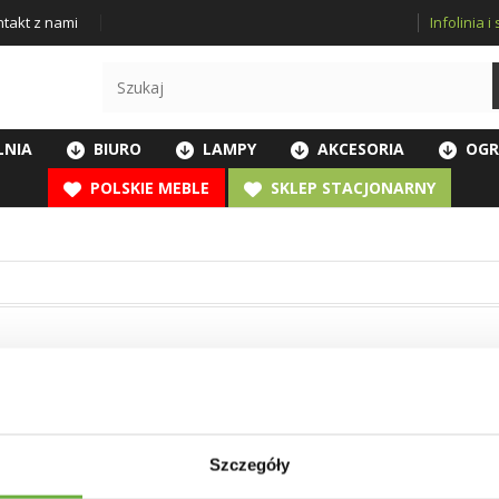
Infolinia 
takt z nami
LNIA
BIURO
LAMPY
AKCESORIA
OGR
POLSKIE MEBLE
SKLEP STACJONARNY
Szczegóły