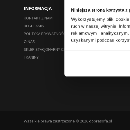
INFORMACJA
MOJE K
Niniejsza strona korzysta z
KONTAKT Z NAMI
MOJE ZAM
Wykorzystujemy pliki cookie 
REGULAMIN
MOJE ZWR
ruch w naszej witrynie. Inf
reklamowym i analitycznym. 
POLITYKA PRYWATNOŚCI I COOKIES
MOJE RAC
uzyskanymi podczas korzysta
O NAS
MOJE ADR
SKLEP STACJONARNY CZECHOWICE-DZIEDZICE
MOJE INFO
TKANINY
MOJE BON
Wszelkie prawa zastrzeżone © 2026 dobrasofa.pl