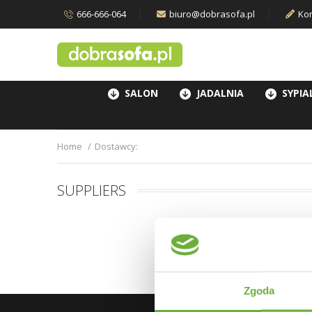
666-666-064
biuro@dobrasofa.pl
Kon
SALON
JADALNIA
SYPIA
Home
Dostawcy:
SUPPLIERS
Zgoda