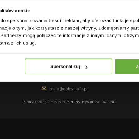
ONTO
KONTAKTY
 plików cookie
ÓWIENIA
Konto w ING Bank Śląski:
do spersonalizowania treści i reklam, aby oferować funkcje sp
44 1050 1070 1000 0090
OTY PRODUKTÓW
ormacje o tym, jak korzystasz z naszej witryny, udostępniamy p
8349 1861, MJS MEBLE SP.
Partnerzy mogą połączyć te informacje z innymi danymi otrzym
HUNKI
Z O.O. ul. Legionów 246,
43-502 Czechowice–
nia z ich usług.
ESY
Dziedzice. KRS
RMACJE OSOBISTE
0001088007, REGON:
528034875, NIP:
Y
6521755135, kapitał
Spersonalizuj
Z
zakładowy 125.000,00 zł.;
666-666-064
biuro@dobrasofa.pl
Strona chroniona przez reCAPTCHA.
Prywatność
-
Warunki