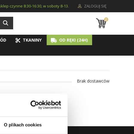
i sklep czynne 8:30-16:30, w soboty 8-13.
ZALOGUJ SIĘ
0
ÓD
TKANINY
OD RĘKI (24H)
Brak dostawców
O plikach cookies