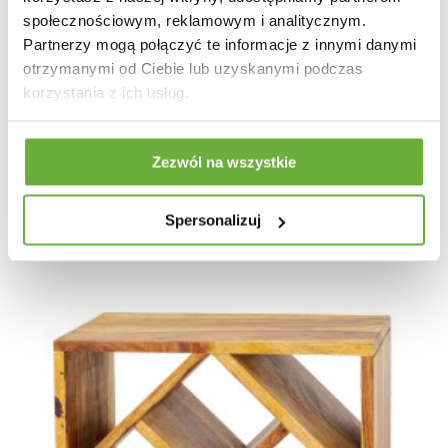
społecznościowym, reklamowym i analitycznym.
Partnerzy mogą połączyć te informacje z innymi danymi
otrzymanymi od Ciebie lub uzyskanymi podczas
BAREK NA WINO CELLO 49X20X135 CM SKRZYPCE...
korzystania z ich usług.
596,28 zł
669,98 zł
-11%
Zezwól na wszystkie
Spersonalizuj