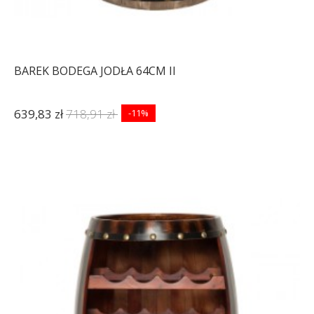
BAREK BODEGA JODŁA 64CM II
639,83 zł
718,91 zł
-11%