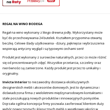
REGAŁ NA WINO BODEGA
Regał na wino wykonany z litego drewna jodły. Wykorzystany może
być do przechowywania 24 butelek. Kształtem przypomina otwartą
beczkę. Celowe ślady użytkowania - dziury, pęknięcia i wybrzuszenia
wspierają antyczny wygląd i są typowymi cechami serii!
Produkt jest wykonany z surowców naturalnych, przez co może różnić
się od prezentowanych zdjęć. Wszystkie przetarcia, szczeliny oraz
nierówności są zamierzone. Każdy produkt jest przez to unikalny i
oryginalny.
Invicta Interior
to niezawodny dostawca ekskluzywnych
designerskich mebli i akcesoriów domowych.
Jest to dynamiczna i
doświadczona firma z wieloletnimi międzynarodowymi kontaktami i
stale poszukującą nowych produktów i innowacyjnych pomysłów.
Dojrzała ogólna koncepcja firmy pozwala zaoferować klientom duży
wybór nowoczesnych i klasycznych mebli o wyjątkowej jakości w