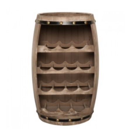
BAREK BODEGA JODŁA 80
BAREK BODEGA II 80 CM
CM
JODŁA
1 049,26 zł
1 178,94 zł
1 034,30 zł
1 162,14 zł
-11%
-11%