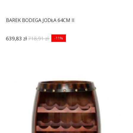
BAREK BODEGA JODŁA 64CM II
639,83 zł
718,91 zł
-11%