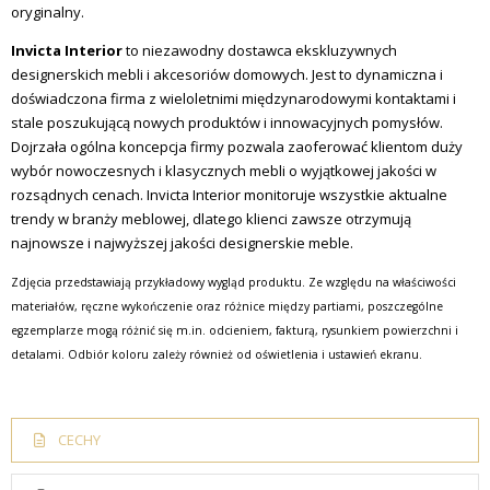
oryginalny.
Invicta Interior
to niezawodny dostawca ekskluzywnych
designerskich mebli i akcesoriów domowych.
Jest to dynamiczna i
doświadczona firma z wieloletnimi międzynarodowymi kontaktami i
stale poszukującą nowych produktów i innowacyjnych pomysłów.
Dojrzała ogólna koncepcja firmy pozwala zaoferować klientom duży
wybór nowoczesnych i klasycznych mebli o wyjątkowej jakości w
rozsądnych cenach.
Invicta Interior monitoruje wszystkie aktualne
trendy w branży meblowej, dlatego klienci zawsze otrzymują
najnowsze i najwyższej jakości designerskie meble.
Zdjęcia przedstawiają przykładowy wygląd produktu. Ze względu na właściwości
materiałów, ręczne wykończenie oraz różnice między partiami, poszczególne
egzemplarze mogą różnić się m.in. odcieniem, fakturą, rysunkiem powierzchni i
detalami. Odbiór koloru zależy również od oświetlenia i ustawień ekranu.
CECHY