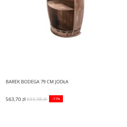
BAREK BODEGA 79 CM JODŁA
563,70 zł
633,38 zł
-11%