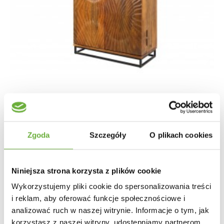
Zgoda
Szczegóły
O plikach cookies
BAREK SCORPION 95X42 MANGO
Niniejsza strona korzysta z plików cookie
3 801,90 zł
4 271,79 zł
-11%
Wykorzystujemy pliki cookie do spersonalizowania treści
i reklam, aby oferować funkcje społecznościowe i
analizować ruch w naszej witrynie. Informacje o tym, jak
korzystasz z naszej witryny, udostępniamy partnerom