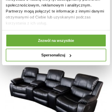
społecznościowym, reklamowym i analitycznym.
Partnerzy mogą połączyć te informacje z innymi danymi
1 984,09 zł
2 229,31 zł
-11%
otrzymanymi od Ciebie lub uzyskanymi podczas
korzystania z ich usług.
Zezwól na wszystkie
Spersonalizuj