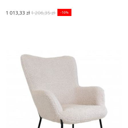
1 013,33 zł
1 206,35 zł
-16%