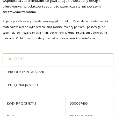
współpraca z architektami, co gwarantuje nowoczesny design
oferowanych produktów i zgodność wzornictwa z najnowszymi
światowymi trendami.
Zdjęcia przedstawiają przykładowy wygląd produktu. Ze względu na właściwości
materiałów, ręczne wykończenie oraz różnice między partiami, poszczególne
egzemplarze mogą różnić się m.in. odcieniem, fakturą, rysunkiem powierzchni i
detalami. Odbiór koloru zależy również od oświetlenia i ustawień ekranu.
CECHY
PRODUKTY POWIĄZANE
PIELĘGNACJA MEBLI
KOD PRODUKTU
0000097466