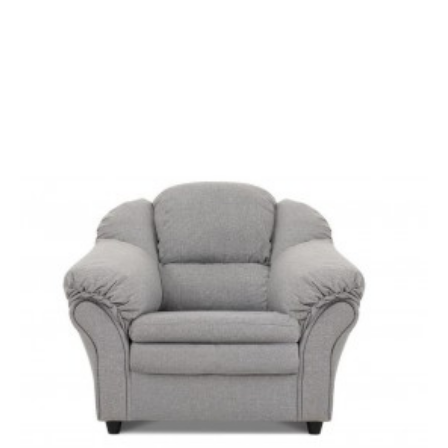
FOTEL OBROTOWY
TALGARTH Z
PODNÓŻKIEM BEŻOWY
1 491,51 zł
1 841,37 zł
-19%