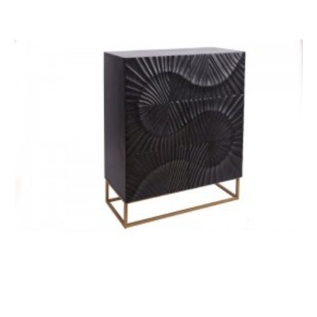
KOMODA MAMMUT
170X45 CM AKACJA
MIODOWA
3 346,76 zł
3 760,40 zł
-11%