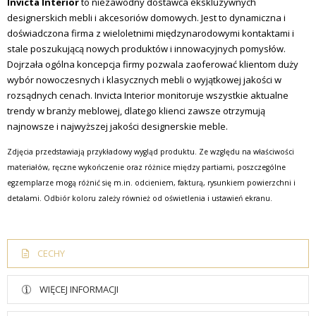
Invicta Interior
to niezawodny dostawca ekskluzywnych
designerskich mebli i akcesoriów domowych.
Jest to dynamiczna i
doświadczona firma z wieloletnimi międzynarodowymi kontaktami i
stale poszukującą nowych produktów i innowacyjnych pomysłów.
Dojrzała ogólna koncepcja firmy pozwala zaoferować klientom duży
wybór nowoczesnych i klasycznych mebli o wyjątkowej jakości w
rozsądnych cenach.
Invicta Interior monitoruje wszystkie aktualne
trendy w branży meblowej, dlatego klienci zawsze otrzymują
najnowsze i najwyższej jakości designerskie meble.
Zdjęcia przedstawiają przykładowy wygląd produktu. Ze względu na właściwości
materiałów, ręczne wykończenie oraz różnice między partiami, poszczególne
egzemplarze mogą różnić się m.in. odcieniem, fakturą, rysunkiem powierzchni i
detalami. Odbiór koloru zależy również od oświetlenia i ustawień ekranu.
CECHY
WIĘCEJ INFORMACJI