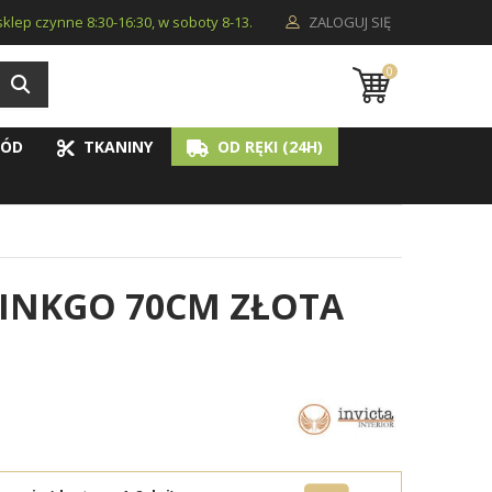
i sklep czynne 8:30-16:30, w soboty 8-13.
ZALOGUJ SIĘ
0
ÓD
TKANINY
OD RĘKI (24H)
INKGO 70CM ZŁOTA