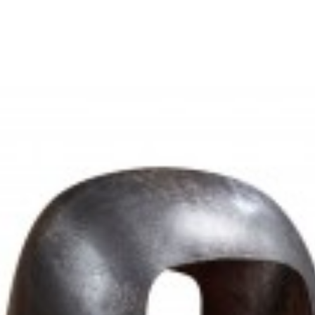
TOŁOWA GINKGO 70CM KLOSZ
LAMPA PODŁOGOWA GINKGO 122C
PODSTAWA
zł
219,01 zł
761,11 zł
855,18 zł
-11%
-11%