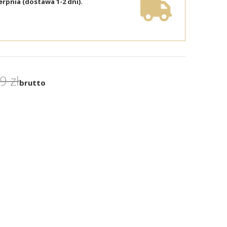
erpnia (dostawa 1-2 dni).
9 zł
brutto