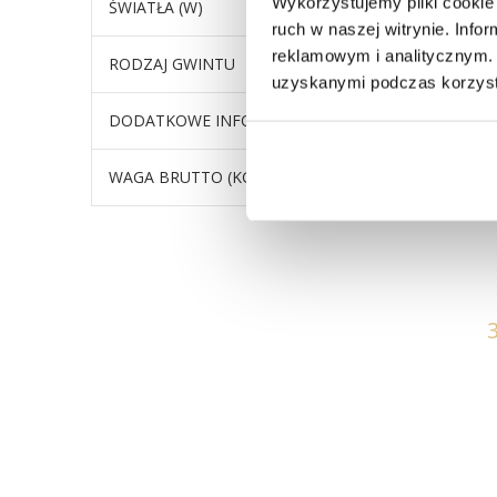
Wykorzystujemy pliki cookie 
ŚWIATŁA (W)
ruch w naszej witrynie. Inf
reklamowym i analitycznym. 
RODZAJ GWINTU
E27
uzyskanymi podczas korzysta
DODATKOWE INFORMACJE
Podstaw
WAGA BRUTTO (KG)
1,4