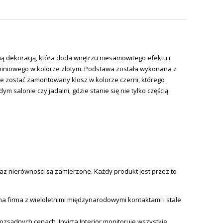
ą dekoracją, która doda wnętrzu niesamowitego efektu i
uminiowego w kolorze złotym. Podstawa została wykonana z
że zostać zamontowany klosz w kolorze czerni, którego
alonie czy jadalni, gdzie stanie się nie tylko częścią
az nierówności są zamierzone. Każdy produkt jest przez to
 firma z wieloletnimi międzynarodowymi kontaktami i stale
 rozsądnych cenach.
Invicta
Interior monitoruje wszystkie