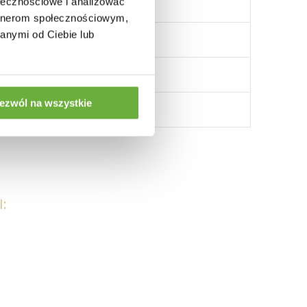
ołecznościowe i analizować
artnerom społecznościowym,
anymi od Ciebie lub
ezwól na wszystkie
: