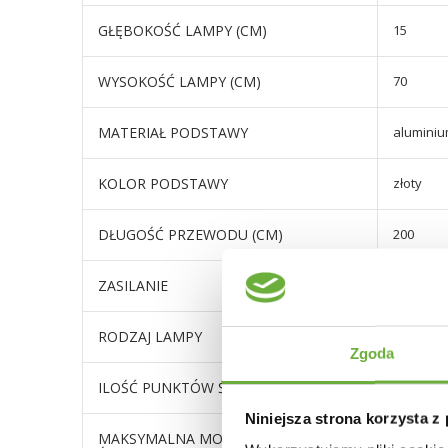
GŁĘBOKOŚĆ LAMPY (CM)
15
WYSOKOŚĆ LAMPY (CM)
70
MATERIAŁ PODSTAWY
alumini
KOLOR PODSTAWY
złoty
DŁUGOŚĆ PRZEWODU (CM)
200
ZASILANIE
sieciowe
RODZAJ LAMPY
stołowa
Zgoda
ILOŚĆ PUNKTÓW ŚWIATŁA
1
Niniejsza strona korzysta z
MAKSYMALNA MOC POJEDYNCZEGO
60