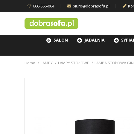
666-666-064
biuro@dobrasofa.pl
Kon
SALON
JADALNIA
SYPIA
Home
LAMPY
LAMPY STOŁOWE
LAMPA STOŁOWA GI