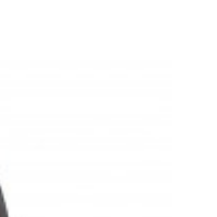
M ZŁOTA
LAMPA PODŁOGOWA GINKGO KLOSZ
276,20 zł
310,34 zł
-11%