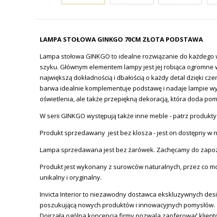
LAMPA STOŁOWA GINKGO 70CM ZŁOTA PODSTAWA
Lampa stołowa GINKGO to idealne rozwiązanie do każdego wn
szyku. Głównym elementem lampy jest jej robiąca ogromne w
największą dokładnością i dbałością o każdy detal dzięki c
barwa idealnie komplementuje podstawę i nadaje lampie wyją
oświetlenia, ale także przepiękną dekoracją, która doda pom
W serii GINKGO występują także inne meble - patrz produkt
Produkt sprzedawany jest bez klosza - jest on dostępny w n
Lampa sprzedawana jest bez żarówek. Zachęcamy do zapoz
Produkt jest wykonany z surowców naturalnych, przez co moż
unikalny i oryginalny.
Invicta
Interior
to niezawodny dostawca ekskluzywnych design
poszukującą nowych produktów i innowacyjnych pomysłów.
Dojrzała ogólna koncepcja firmy pozwala zaoferować klien