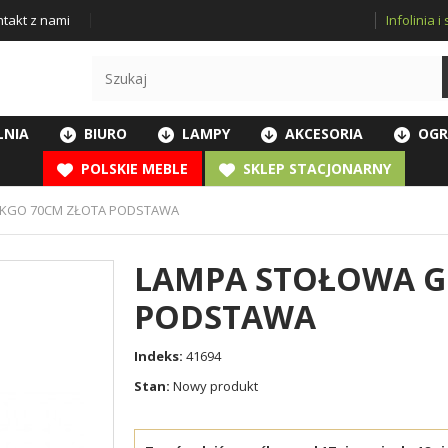
Infolinia 
takt z nami
LNIA
BIURO
LAMPY
AKCESORIA
OGR
POLSKIE MEBLE
SKLEP STACJONARNY
NKGO 70CM ZŁOTA PODSTAWA
LAMPA STOŁOWA G
PODSTAWA
Indeks:
41694
Stan:
Nowy produkt