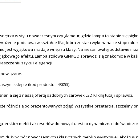
ętrza w stylu nowoczesnym czy glamour, gdzie lampa ta stanie się piękn
rażenie podstawa w kształcie liści, która została wykonana ze stopu al
zemu jest wyjątkowa i nadaje wnętrzu klasy. Na niesamowitej podstawie mo
tkowego efektu. Lampa stołowa GINKGO sprawdzi się znakomicie w każdym s
ieszczeniu szyku i elegancji.
y powiązane.
aszym sklepie (kod produktu - 43055).
nania się z naszą ofertą ozdobnych żarówek LED
Kliknij tutaj i sprawdź.
e różnić się od prezentowanych zdjęć. Wszystkie przetarcia, szczeliny or
erskich mebli i akcesoriów domowych. Jest to dynamiczna i doświadczona
tom duży wybór nowoczesnych i klasycznych mebli o wyjątkowej jakości w