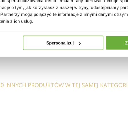
do spersonalizowania treści i reklam, aby oferować funkcje sp
ormacje o tym, jak korzystasz z naszej witryny, udostępniamy p
Partnerzy mogą połączyć te informacje z innymi danymi otrzym
nia z ich usług.
a: polerowany marmur
Spersonalizuj
Z
30 INNYCH PRODUKTÓW W TEJ SAMEJ KATEGORII