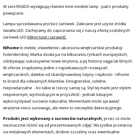
W serii RIGIDO występują również inne modele lamp - patrz produkty
powiązane.
Lampa sprzedawana jest bez żarówek. Zalecane jest użycie źródła
światła LED. Zachęcamy do zapoznania się z naszą ofertą ozdobnych
żarówek LED
Kliknij tutaj i sprawdź.
Nlhome
to meble, oświetlenie i akcesoria wnętrzarskie produkcji
holenderskiej. Marka działa już na kilkunastu rynkach europejskich,
zdobywając sukcesywnie nowe terytoria, a jej historia sięga lat 60-tych.
W ofercie znajdziemy jedne z najciekawszych rozwiązań
wnętrzarskich, dalekie od skandynawskiej rutyny i nijakości - nlhome
to brand dla odważnych Klientów. Designerskie, solidne,
niepowtarzalne - bo takie w rzeczy samej są. Styl tej marki jest stylem
niepokornym, wychodzącym w przyszłość - jednak lubiącym
wykorzystywać surowce naturalne. Momentami może sprawiać
wrażenie nieco surowego, ale mimo to niezwykle dekoracyjnego.
Produkt jest wykonany z surowców naturalnych,
przez co może
nieznacznie różnić się od prezentowanych zdjęć. Wszystkie przetarcia
na metalowych elementach, drobne szczeliny oraz ewentualne