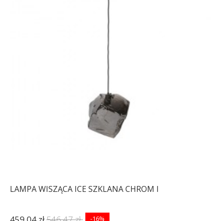
LAMPA WISZĄCA ICE SZKLANA CHROM I
459,04 zł
546,47 zł
-16%