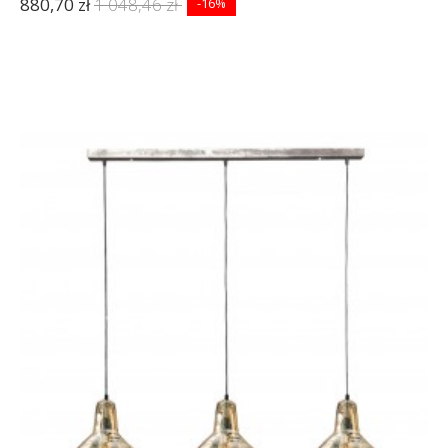
880,70 zł
1 048,46 zł
-16%