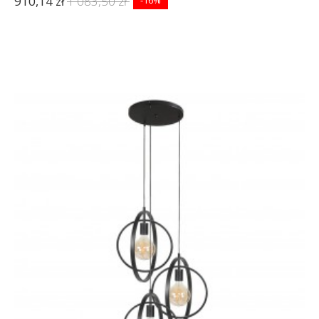
910,14 zł
1 083,50 zł
-16%