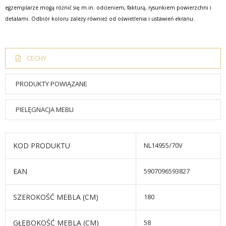
egzemplarze mogą różnić się m.in. odcieniem, fakturą, rysunkiem powierzchni i
detalami. Odbiór koloru zależy również od oświetlenia i ustawień ekranu.
CECHY
PRODUKTY POWIĄZANE
PIELĘGNACJA MEBLI
KOD PRODUKTU
NL14955/70V
EAN
5907096593827
SZEROKOŚĆ MEBLA (CM)
180
GŁĘBOKOŚĆ MEBLA (CM)
58