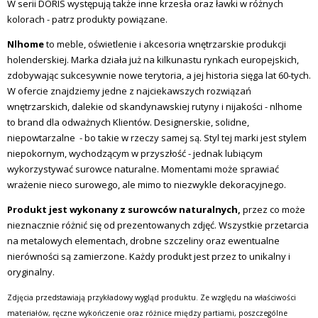
W serii DORIS występują także inne krzesła oraz ławki w różnych
kolorach - patrz produkty powiązane.
Nlhome
to meble, oświetlenie i akcesoria wnętrzarskie produkcji
holenderskiej. Marka działa już na kilkunastu rynkach europejskich,
zdobywając sukcesywnie nowe terytoria, a jej historia sięga lat 60-tych.
W ofercie znajdziemy jedne z najciekawszych rozwiązań
wnętrzarskich, dalekie od skandynawskiej rutyny i nijakości - nlhome
to brand dla odważnych Klientów. Designerskie, solidne,
niepowtarzalne - bo takie w rzeczy samej są. Styl tej marki jest stylem
niepokornym, wychodzącym w przyszłość - jednak lubiącym
wykorzystywać surowce naturalne. Momentami może sprawiać
wrażenie nieco surowego, ale mimo to niezwykle dekoracyjnego.
Produkt jest wykonany z surowców naturalnych,
przez co może
nieznacznie różnić się od prezentowanych zdjęć. Wszystkie przetarcia
na metalowych elementach, drobne szczeliny oraz ewentualne
nierówności są zamierzone. Każdy produkt jest przez to unikalny i
oryginalny.
Zdjęcia przedstawiają przykładowy wygląd produktu. Ze względu na właściwości
materiałów, ręczne wykończenie oraz różnice między partiami, poszczególne