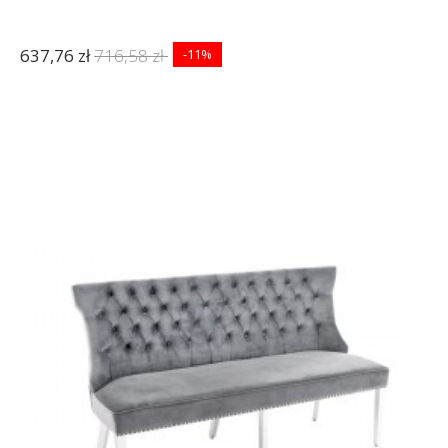
637,76 zł
716,58 zł
-11%