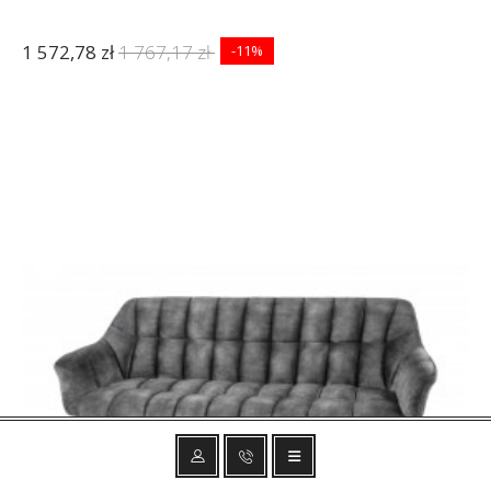
1 572,78 zł
1 767,17 zł
-11%