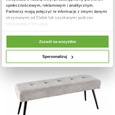
WELUR
społecznościowym, reklamowym i analitycznym.
Partnerzy mogą połączyć te informacje z innymi danymi
233,54 zł
262,40 zł
-11%
otrzymanymi od Ciebie lub uzyskanymi podczas
korzystania z ich usług.
Zezwól na wszystkie
Spersonalizuj