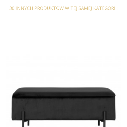
30 INNYCH PRODUKTÓW W TEJ SAMEJ KATEGORII:
KRZESŁO OBROTOWE
KRZESŁO OBROTOWE
DORIS WELUR BEŻOWE
DORIS WELUR ZIELONE
909,22 zł
1 082,40 zł
909,22 zł
1 082,40 zł
-16%
-16%