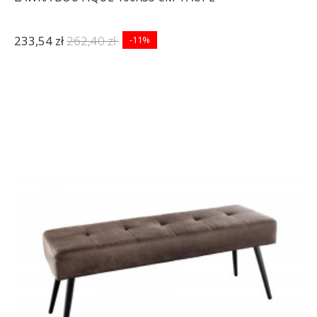
233,54 zł
262,40 zł
-11%