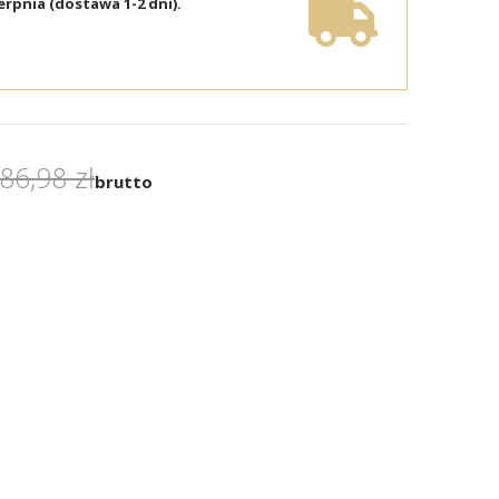
erpnia (dostawa 1-2 dni).
86,98 zł
brutto