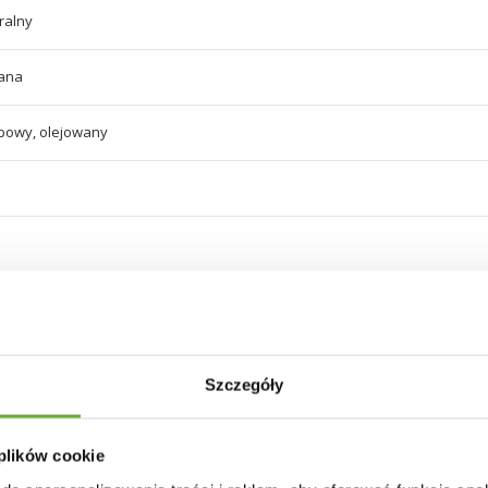
ralny
wana
ębowy, olejowany
30 INNYCH PRODUKTÓW W TEJ SAMEJ KATEGORII
Szczegóły
 plików cookie