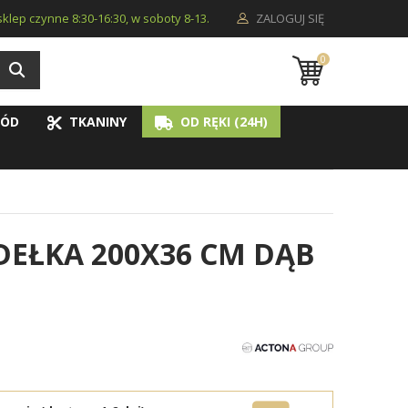
i sklep czynne 8:30-16:30, w soboty 8-13.
ZALOGUJ SIĘ
0
ÓD
TKANINY
OD RĘKI (24H)
EŁKA 200X36 CM DĄB