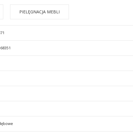
PIELĘGNACJA MEBLI
871
168351
dębowe