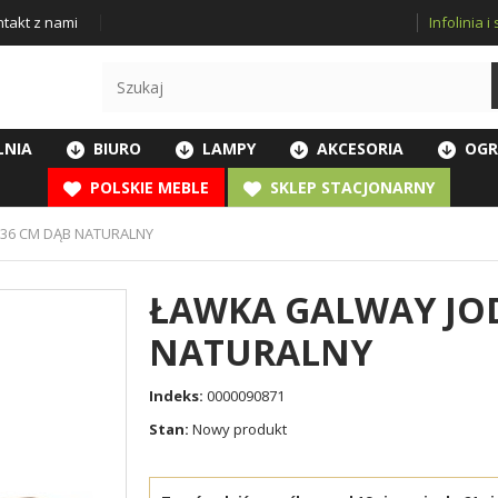
Infolinia 
takt z nami
LNIA
BIURO
LAMPY
AKCESORIA
OGR
POLSKIE MEBLE
SKLEP STACJONARNY
36 CM DĄB NATURALNY
ŁAWKA GALWAY JOD
NATURALNY
Indeks:
0000090871
Stan:
Nowy produkt