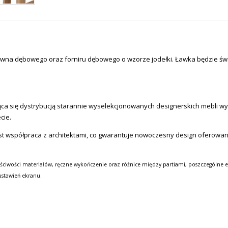
drewna dębowego oraz forniru dębowego o wzorze jodełki. Ławka będzie św
a się dystrybucją starannie wyselekcjonowanych designerskich mebli wysok
cie.
st współpraca z architektami, co gwarantuje nowoczesny design oferowa
ściwości materiałów, ręczne wykończenie oraz różnice między partiami, poszczególne e
ustawień ekranu.