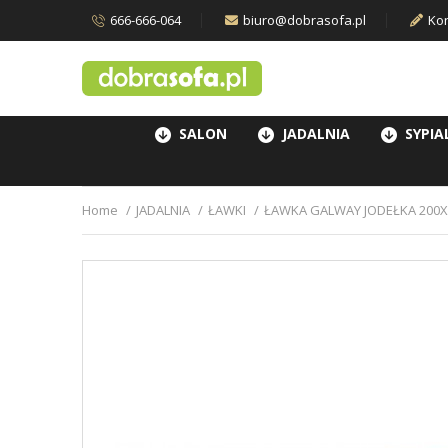
666-666-064
biuro@dobrasofa.pl
Kon
SALON
JADALNIA
SYPIA
Home
JADALNIA
ŁAWKI
ŁAWKA GALWAY JODEŁKA 200X