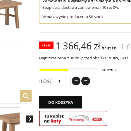
Zamów dziś, a wyślemy od 19 sierpnia do 21 si
Bezpłatna dostawa zamówienia i 10 rat 0%.
W magazynie producenta 50 sztuk
1 366,46 zł
1 6
-19%
brutto
Najniższa cena z 30 dni przed obniżką :
1 301,38 zł
50 sztuk
ILOŚĆ
DO KOSZYKA