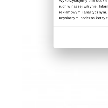
Wykorzystujemy pliki cookie 
ruch w naszej witrynie. Inf
reklamowym i analitycznym. 
uzyskanymi podczas korzysta
STÓŁ GALWAY JODEŁKA 200X100 CM DĄB
NATURALNY
2 340,18 zł
2 889,11 zł
-19%