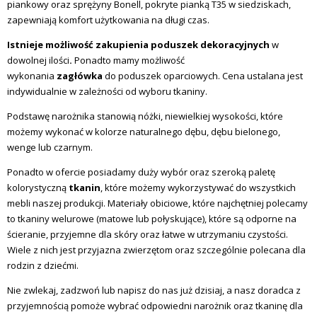
piankowy oraz sprężyny Bonell, pokryte pianką T35 w siedziskach,
zapewniają komfort użytkowania na długi czas.
Istnieje możliwość zakupienia poduszek dekoracyjnych
w
dowolnej ilości
.
Ponadto mamy możliwość
wykonania
zagłówka
do
poduszek oparciowych. Cena ustalana jest
indywidualnie w zależności od wyboru tkaniny.
Podstawę narożnika stanowią nóżki, niewielkiej wysokości, które
możemy wykonać w kolorze naturalnego dębu, dębu bielonego,
wenge lub czarnym.
Ponadto w ofercie posiadamy duży wybór oraz szeroką paletę
kolorystyczną
tkanin
, które możemy wykorzystywać do wszystkich
mebli naszej produkcji. Materiały obiciowe, które najchętniej polecamy
to tkaniny welurowe (matowe lub połyskujące), które są odporne na
ścieranie, przyjemne dla skóry oraz łatwe w utrzymaniu czystości.
Wiele z nich jest przyjazna zwierzętom oraz szczególnie polecana dla
rodzin z dziećmi.
Nie zwlekaj, zadzwoń lub napisz do nas już dzisiaj, a nasz doradca z
przyjemnością pomoże wybrać odpowiedni narożnik oraz tkaninę dla