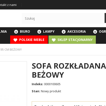
takt z nami
LNIA
BIURO
LAMPY
AKCESORIA
OGR
POLSKIE MEBLE
SKLEP STACJONARNY
X95 CM BEŻOWY
SOFA ROZKŁADANA 
BEŻOWY
Indeks:
0000100605
Stan:
Nowy produkt