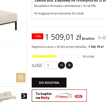
Zamów dziś, a wyślemy od 19 sierpnia do 21 si
Bezpłatna dostawa zamówienia i 10 rat 0%.
W magazynie producenta 50 sztuk
1 509,01 zł
1 8
-19%
brutto
Najniższa cena z 30 dni przed obniżką :
1 563,79 zł
50 sztuk
ILOŚĆ
DO KOSZYKA