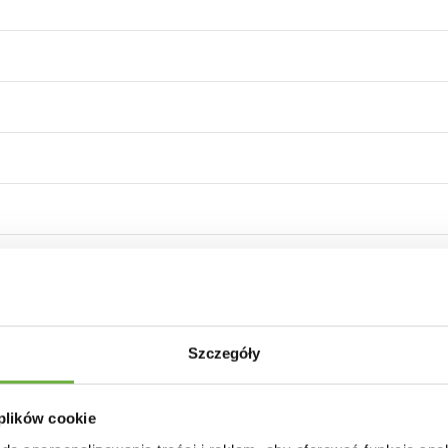
 - beżowy
Szczegóły
pleciona
 plików cookie