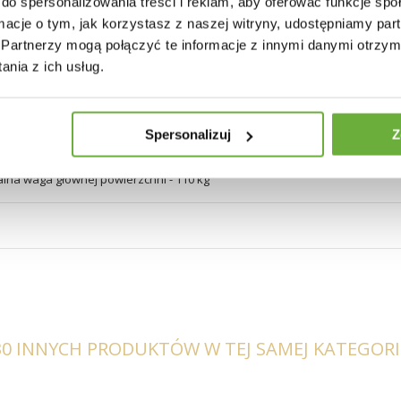
do spersonalizowania treści i reklam, aby oferować funkcje sp
ormacje o tym, jak korzystasz z naszej witryny, udostępniamy p
Partnerzy mogą połączyć te informacje z innymi danymi otrzym
nia z ich usług.
Spersonalizuj
Z
na waga głównej powierzchni - 110 kg
30 INNYCH PRODUKTÓW W TEJ SAMEJ KATEGORII