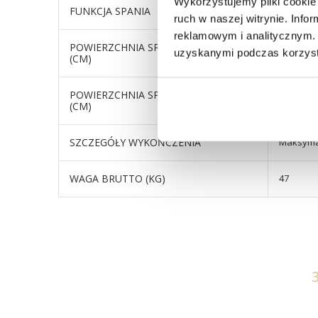
Wykorzystujemy pliki cookie 
FUNKCJA SPANIA
tak
ruch w naszej witrynie. Inf
reklamowym i analitycznym. 
POWIERZCHNIA SPANIA - DŁUGOŚĆ
198
uzyskanymi podczas korzysta
(CM)
POWIERZCHNIA SPANIA - SZEROKOŚĆ
120
(CM)
SZCZEGÓŁY WYKOŃCZENIA
Maksymal
WAGA BRUTTO (KG)
47