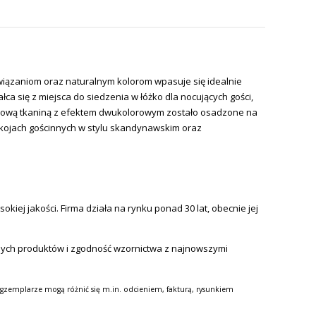
wiązaniom oraz naturalnym kolorom wpasuje się idealnie
łca się z miejsca do siedzenia w łóżko dla nocujących gości,
eżową tkaniną z efektem dwukolorowym zostało osadzone na
 pokojach gościnnych w stylu skandynawskim oraz
iej jakości. Firma działa na rynku ponad 30 lat, obecnie jej
nych produktów i zgodność wzornictwa z najnowszymi
gzemplarze mogą różnić się m.in. odcieniem, fakturą, rysunkiem