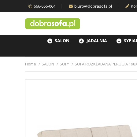
666-666-064
biuro@dobrasofa.pl
Kon
SALON
JADALNIA
SYPIA
Home
SALON
SOFY
SOFA ROZKŁADANA PERUGIA 198