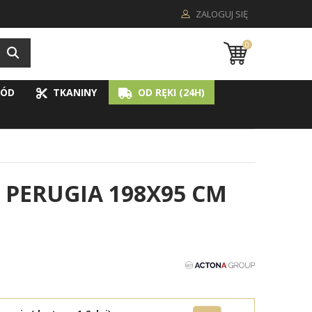
ZALOGUJ SIĘ
0
ÓD
TKANINY
OD RĘKI (24H)
PERUGIA 198X95 CM