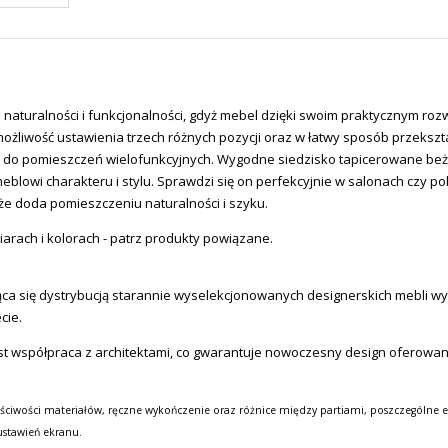
naturalności i funkcjonalności, gdyż mebel dzięki swoim praktycznym roz
ożliwość ustawienia trzech różnych pozycji oraz w łatwy sposób
przekszta
y do pomieszczeń wielofunkcyjnych. Wygodne siedzisko tapicerowane b
 meblowi charakteru i stylu. Sprawdzi się on perfekcyjnie w salonach czy
e doda pomieszczeniu naturalności i szyku.
iarach i kolorach - patrz produkty powiązane.
a się dystrybucją starannie wyselekcjonowanych designerskich mebli wysok
cie.
st współpraca z architektami, co gwarantuje nowoczesny design oferowa
ściwości materiałów, ręczne wykończenie oraz różnice między partiami, poszczególne e
ustawień ekranu.