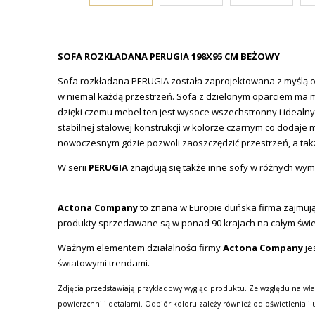
SOFA ROZKŁADANA PERUGIA 198X95 CM BEŻOWY
Sofa rozkładana PERUGIA została zaprojektowana z myślą o 
w niemal każdą przestrzeń. Sofa
z dzielonym oparciem
ma m
dzięki czemu mebel ten jest w
ysoce wszechstronny i idealn
stabilnej stalowej konstrukcji w kolorze czarnym co dodaje
nowoczesnym gdzie pozwoli zaoszczędzić przestrzeń, a takż
W serii
PERUGIA
znajdują się także inne sofy w różnych wym
Actona Company
to znana w Europie duńska firma zajmując
produkty sprzedawane są w ponad 90 krajach na całym świe
Ważnym elementem działalności firmy
Actona Company
je
światowymi trendami.
Zdjęcia przedstawiają przykładowy wygląd produktu. Ze względu na wła
powierzchni i detalami. Odbiór koloru zależy również od oświetlenia i 