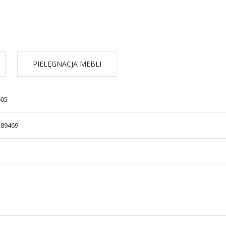
PIELĘGNACJA MEBLI
605
289469