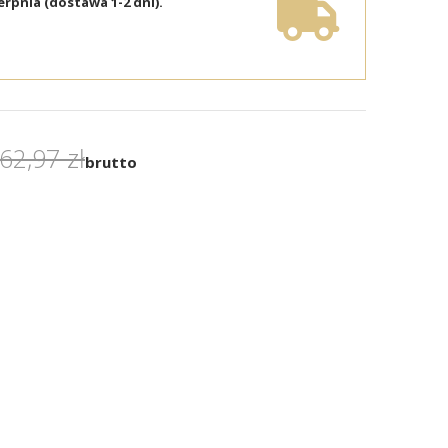
erpnia (dostawa 1-2 dni).
62,97 zł
brutto