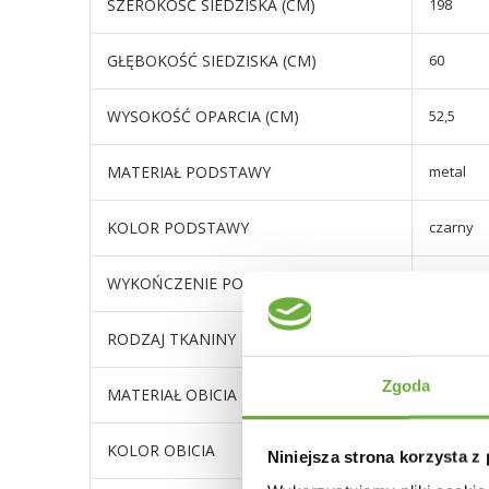
SZEROKOŚĆ SIEDZISKA (CM)
198
GŁĘBOKOŚĆ SIEDZISKA (CM)
60
WYSOKOŚĆ OPARCIA (CM)
52,5
MATERIAŁ PODSTAWY
metal
KOLOR PODSTAWY
czarny
WYKOŃCZENIE PODSTAWY
mat
RODZAJ TKANINY
Basel 24
Zgoda
MATERIAŁ OBICIA
tkanina 
KOLOR OBICIA
beżowy
Niniejsza strona korzysta z