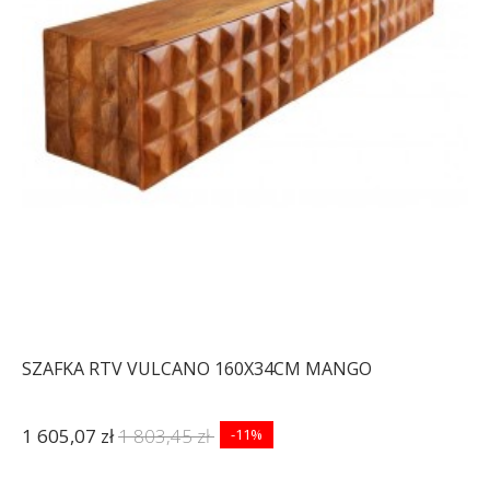
KOMODA AMAZONAS
150X43 CM AKACJA
2 681,50 zł
3 012,92 zł
-11%
SZAFKA RTV VULCANO 160X34CM MANGO
1 605,07 zł
1 803,45 zł
-11%