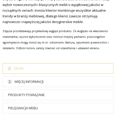
wybór nowoczesnych i klasycznych mebli o wyjątkowej jakości w
rozsądnych cenach.
Invicta Interior monitoruje wszystkie aktualne
trendy w branży meblowej, dlatego klienci zawsze otrzymują
najnowsze i najwyższej jakości designerskie meble.
Zdjęcia przedstawiają przykładowy wygląd produktu. Ze względu na właściwości
materiałów, ręczne wykończenie oraz różnice między partiami, poszczególne
egzemplarze mogą różnić się m.in. odcieniem, fakturą, rysunkiem powierzchni i
detalami. Odbiór koloru zależy również od oświetlenia i ustawień ekranu.
CECHY
WIĘCEJ INFORMACJI
PRODUKTY POWIĄZANE
PIELĘGNACJA MEBLI