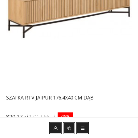
SZAFKA RTV JAIPUR 176.4X40 CM DĄB
820,27 zł
1 012,68 zł
-19%