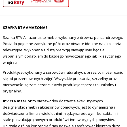
SZAFKA RTV AMAZONAS
Szafka RTV Amazonas to mebel wykonany z drewna palisandrowego.
Posiada pojemne zamykane półki oraz otwarte idealne na akcesoria
telewizyjne. Wykonana z dużą precyzją niewątpliwie będzie
wspaniałym dodatkiem do każdego nowoczesnego jak i klasycznego
wnętrza.
Produkt jest wykonany z surowców naturalnych, przez co może różnić
się od prezentowanych zdjęć. Wszystkie przetarcia, szczeliny oraz
nierówności są zamierzone. Każdy produkt jest przez to unikalny i
oryginalny.
Invicta Interior
to niezawodny dostawca ekskluzywnych
designerskich mebli i akcesoriów domowych.
Jest to dynamiczna i
doświadczona firma z wieloletnimi międzynarodowymi kontaktami i
stale poszukującą nowych produktów i innowacyjnych pomysłów.
Dojrzała ogólna koncepcja firmy pozwala zaoferować klientom duży